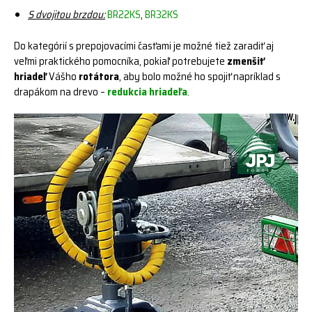
S dvojitou brzdou:
BR22KS
,
BR32KS
Do kategórií s prepojovacími časťami je možné tiež zaradiť aj
veľmi praktického pomocníka, pokiaľ potrebujete
zmenšiť
hriadeľ
Vášho
rotátora
, aby bolo možné ho spojiť napríklad s
drapákom na drevo –
redukcia hriadeľa
.