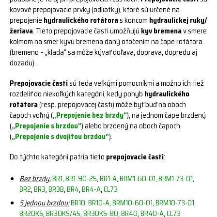
kovové prepojovacie prvky (odliatky), ktoré sú určené na
prepojenie
hydraulického rotátora
s koncom
hydraulickej ruky/
žeriava
. Tieto prepojovacie časti umožňujú
kyv bremena
v smere
kolmom na smer kyvu bremena daný otočením na čape rotátora
(bremeno – „klada“ sa môže kývať doľava, doprava, dopredu aj
dozadu).
Prepojovacie časti
sú teda veľkými pomocníkmi a možno ich tiež
rozdeliť do niekoľkých kategórií, kedy pohyb
hydraulického
rotátora
(resp. prepojovacej časti) môže byť buď na oboch
čapoch voľný (
„Prepojenie bez brzdy“
), na jednom čape brzdený
(
„Prepojenie s brzdou“
) alebo brzdený na oboch čapoch
(
„Prepojenie s dvojitou brzdou“
).
Do týchto kategórií patria tieto
prepojovacie časti
:
Bez brzdy:
BR1
,
BR1-90-25
,
BR1-A
,
BRM1-60-01
,
BRM1-73-01
,
BR2
,
BR3
,
BR3B
,
BR4
,
BR4-A
,
CL73
S jednou brzdou:
BR10
,
BR10-A
,
BRM10-60-01
,
BRM10-73-01
,
BR20KS
,
BR30KS/45
,
BR30KS-80
,
BR40
,
BR40-A
,
CL73