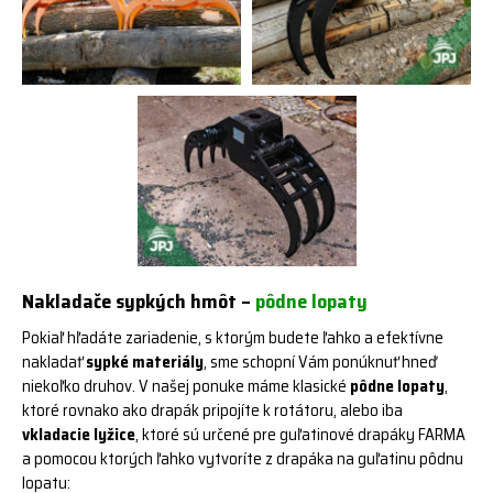
Nakladače sypkých hmôt –
pôdne lopaty
Pokiaľ hľadáte zariadenie, s ktorým budete ľahko a efektívne
nakladať
sypké materiály
, sme schopní Vám ponúknuť hneď
niekoľko druhov. V našej ponuke máme klasické
pôdne lopaty
,
ktoré rovnako ako drapák pripojíte k rotátoru, alebo iba
vkladacie lyžice
, ktoré sú určené pre guľatinové drapáky FARMA
a pomocou ktorých ľahko vytvoríte z drapáka na guľatinu pôdnu
lopatu: