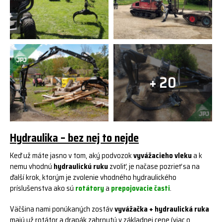
+ 20
Hydraulika – bez nej to nejde
Keď už máte jasno v tom, aký podvozok
vyvážacieho vleku
a k
nemu vhodnú
hydraulickú ruku
zvoliť, je načase pozrieť sa na
ďalší krok, ktorým je zvolenie vhodného hydraulického
príslušenstva ako sú
rotátory
a
prepojovacie časti
.
Väčšina nami ponúkaných zostáv
vyvážačka + hydraulická ruka
majú už rotátor a drapák zahrnutý v základnej cene (viac o