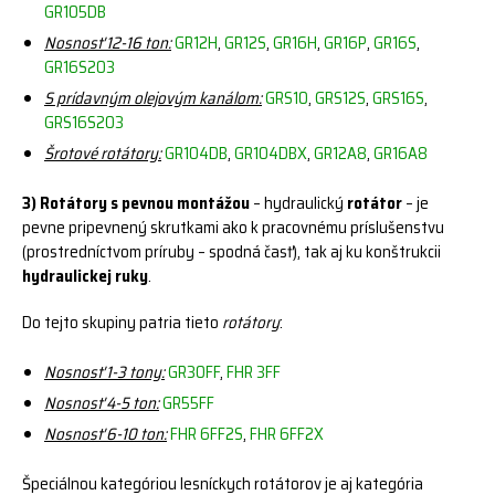
GR105DB
Nosnosť 12-16 ton:
GR12H
,
GR12S
,
GR16H
,
GR16P
,
GR16S
,
GR16S203
S prídavným olejovým kanálom:
GRS10
,
GRS12S
,
GRS16S
,
GRS16S203
Šrotové rotátory:
GR104DB
,
GR104DBX
,
GR12A8
,
GR16A8
3) Rotátory s pevnou montážou
– hydraulický
rotátor
– je
pevne pripevnený skrutkami ako k pracovnému príslušenstvu
(prostredníctvom príruby – spodná časť), tak aj ku konštrukcii
hydraulickej ruky
.
Do tejto skupiny patria tieto
rotátory
:
Nosnosť 1-3 tony:
GR30FF
,
FHR 3FF
Nosnosť 4-5 ton:
GR55FF
Nosnosť 6-10 ton:
FHR 6FF2S
,
FHR 6FF2X
Špeciálnou kategóriou lesníckych rotátorov je aj kategória