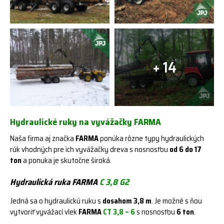
+ 14
Hydraulické ruky na vyvážačky FARMA
Naša firma aj značka
FARMA
ponúka rôzne typy hydraulických
rúk vhodných pre ich vyvážačky dreva s nosnosťou
od 6 do 17
ton
a ponuka je skutočne široká.
Hydraulická ruka FARMA
C 3,8 G2
Jedná sa o hydraulickú ruku s
dosahom 3,8 m
. Je možné s ňou
vytvoriť vyvážací vlek
FARMA
CT 3,8 – 6
s nosnosťou
6 ton
.