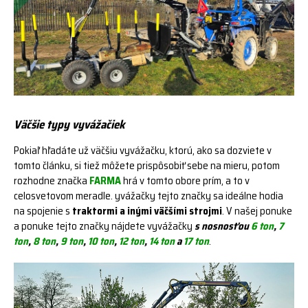
Väčšie typy vyvážačiek
Pokiaľ hľadáte už väčšiu vyvážačku, ktorú, ako sa dozviete v
tomto článku, si tiež môžete prispôsobiť sebe na mieru, potom
rozhodne značka
FARMA
hrá v tomto obore prím, a to v
celosvetovom meradle. yvážačky tejto značky sa ideálne hodia
na spojenie s
traktormi a inými väčšími strojmi
. V našej ponuke
a ponuke tejto značky nájdete vyvážačky
s nosnosťou
6 ton
,
7
ton
,
8 ton
,
9 ton
,
10 ton
,
12 ton
,
14 ton
a
17 ton
.