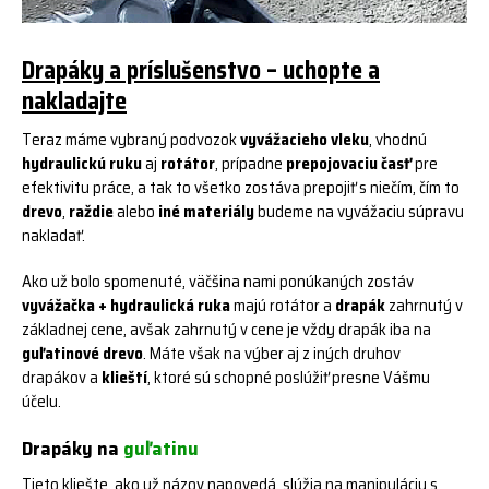
Drapáky a príslušenstvo – uchopte a
nakladajte
Teraz máme vybraný podvozok
vyvážacieho vleku
, vhodnú
hydraulickú ruku
aj
rotátor
, prípadne
prepojovaciu časť
pre
efektivitu práce, a tak to všetko zostáva prepojiť s niečím, čím to
drevo
,
raždie
alebo
iné materiály
budeme na vyvážaciu súpravu
nakladať.
Ako už bolo spomenuté, väčšina nami ponúkaných zostáv
vyvážačka + hydraulická ruka
majú rotátor a
drapák
zahrnutý v
základnej cene, avšak zahrnutý v cene je vždy drapák iba na
guľatinové drevo
. Máte však na výber aj z iných druhov
drapákov a
klieští
, ktoré sú schopné poslúžiť presne Vášmu
účelu.
Drapáky na
guľatinu
Tieto kliešte, ako už názov napovedá, slúžia na manipuláciu s