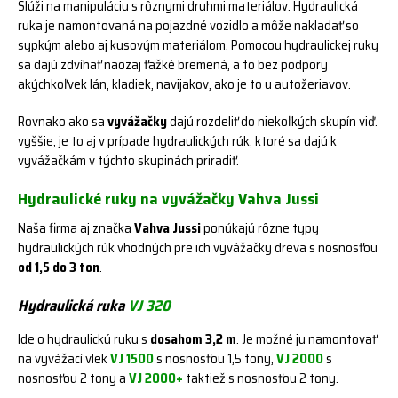
Slúži na manipuláciu s rôznymi druhmi materiálov. Hydraulická
ruka je namontovaná na pojazdné vozidlo a môže nakladať so
sypkým alebo aj kusovým materiálom. Pomocou hydraulickej ruky
sa dajú zdvíhať naozaj ťažké bremená, a to bez podpory
akýchkoľvek lán, kladiek, navijakov, ako je to u autožeriavov.
Rovnako ako sa
vyvážačky
dajú rozdeliť do niekoľkých skupín viď.
vyššie, je to aj v prípade hydraulických rúk, ktoré sa dajú k
vyvážačkám v týchto skupinách priradiť.
Hydraulické ruky na vyvážačky Vahva Jussi
Naša firma aj značka
Vahva Jussi
ponúkajú rôzne typy
hydraulických rúk vhodných pre ich vyvážačky dreva s nosnosťou
od 1,5 do 3 ton
.
Hydraulická ruka
VJ 320
Ide o hydraulickú ruku s
dosahom 3,2 m
. Je možné ju namontovať
na vyvážací vlek
VJ 1500
s nosnosťou 1,5 tony,
VJ 2000
s
nosnosťou 2 tony a
VJ 2000+
taktiež s nosnosťou 2 tony.