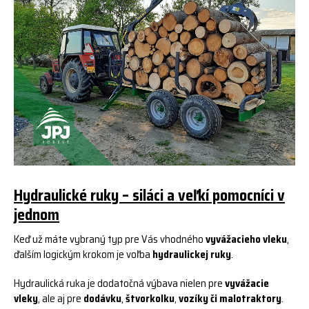
Hydraulické ruky – siláci a veľkí pomocníci v
jednom
Keď už máte vybraný typ pre Vás vhodného
vyvážacieho vleku
,
ďalším logickým krokom je voľba
hydraulickej ruky
.
Hydraulická ruka je dodatočná výbava nielen pre
vyvážacie
vleky
, ale aj pre
dodávku
,
štvorkolku
,
vozíky či malotraktory
.