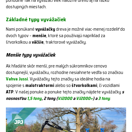
pohodlne tak na vyvážací vlek naložíte drevo aj na ťažko
dostupných miestach.
Základné typy vyvážačiek
Nami ponúkané
vyvážačky
dreva je možné viac-menej rozdeliť do
dvoch typov –
menšie
, ktoré sa používajú napríklad za
štvorkolkou a
väčšie
, traktorové vyvážačky.
Menšie typy vyvážačiek
Ak hľadáte skôr menší, pre malých súkromníkov cenovo
dostupnejší, vyvážačku, rozhodne nesiahnete vedľa so značkou
Vahva Jussi
. Vyvážačky tejto značky sa ideálne hodia na
spojenie s
malotraktormi
alebo so
štvorkolkami
, či vozidlami
ATP
. V našej ponuke a ponuke tejto značky nájdete vyvážačky
s
nosnosťou
1,5 tony
, 2 tony (
VJ2000
a
VJ2000+
) a
3 tony
.