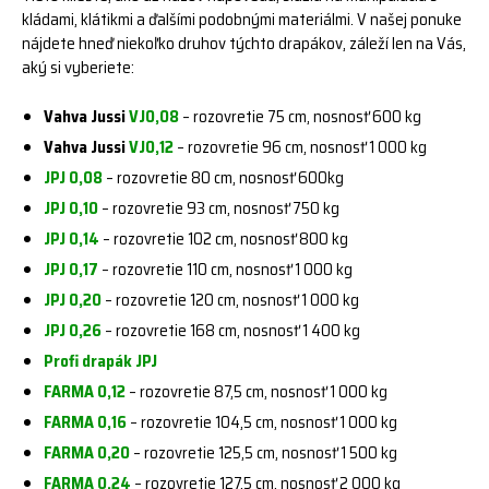
kládami, klátikmi a ďalšími podobnými materiálmi. V našej ponuke
nájdete hneď niekoľko druhov týchto drapákov, záleží len na Vás,
aký si vyberiete:
Vahva Jussi
VJ0,08
– rozovretie 75 cm, nosnosť 600 kg
Vahva Jussi
VJ0,12
– rozovretie 96 cm, nosnosť 1 000 kg
JPJ 0,08
– rozovretie 80 cm, nosnosť 600kg
JPJ 0,10
– rozovretie 93 cm, nosnosť 750 kg
JPJ 0,14
– rozovretie 102 cm, nosnosť 800 kg
JPJ 0,17
– rozovretie 110 cm, nosnosť 1 000 kg
JPJ 0,20
– rozovretie 120 cm, nosnosť 1 000 kg
JPJ 0,26
– rozovretie 168 cm, nosnosť 1 400 kg
Profi drapák JPJ
FARMA 0,12
– rozovretie 87,5 cm, nosnosť 1 000 kg
FARMA 0,16
– rozovretie 104,5 cm, nosnosť 1 000 kg
FARMA 0,20
– rozovretie 125,5 cm, nosnosť 1 500 kg
FARMA 0,24
– rozovretie 127,5 cm, nosnosť 2 000 kg