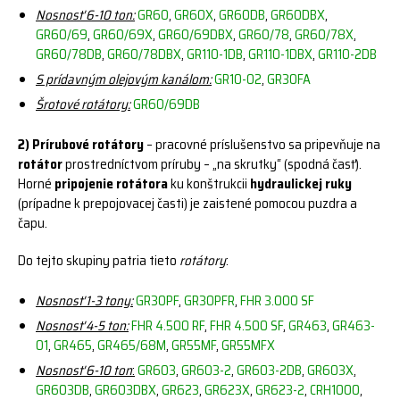
Nosnosť 6-10 ton:
GR60
,
GR60X
,
GR60DB
,
GR60DBX
,
GR60/69
,
GR60/69X
,
GR60/69DBX
,
GR60/78
,
GR60/78X
,
GR60/78DB
,
GR60/78DBX
,
GR110-1DB
,
GR110-1DBX
,
GR110-2DB
S prídavným olejovým kanálom:
GR10-02
,
GR30FA
Šrotové rotátory:
GR60/69DB
2) Prírubové rotátory
– pracovné príslušenstvo sa pripevňuje na
rotátor
prostredníctvom príruby – „na skrutky“ (spodná časť).
Horné
pripojenie rotátora
ku konštrukcii
hydraulickej ruky
(prípadne k prepojovacej časti) je zaistené pomocou puzdra a
čapu.
Do tejto skupiny patria tieto
rotátory
:
Nosnosť 1-3 tony:
GR30PF
,
GR30PFR
,
FHR 3.000 SF
Nosnosť 4-5 ton:
FHR 4.500 RF
,
FHR 4.500 SF
,
GR463
,
GR463-
01
,
GR465
,
GR465/68M
,
GR55MF
,
GR55MFX
Nosnosť 6-10 ton
:
GR603
,
GR603-2
,
GR603-2DB
,
GR603X
,
GR603DB
,
GR603DBX
,
GR623
,
GR623X
,
GR623-2
,
CRH1000
,