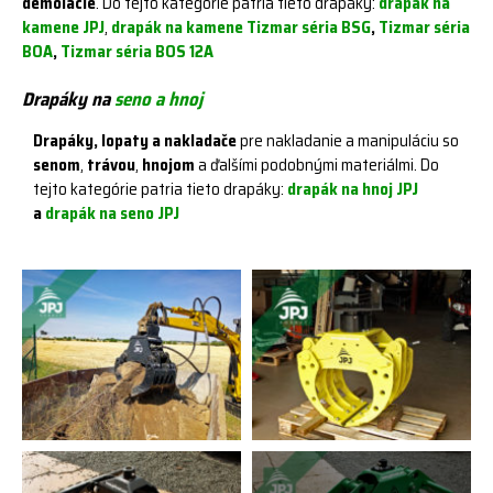
demolácie
. Do tejto kategórie patria tieto drapáky:
drapák na
kamene JPJ
,
drapák na kamene Tizmar séria BSG
,
Tizmar séria
BOA
,
Tizmar séria BOS 12A
Drapáky na
seno a hnoj
Drapáky, lopaty a nakladače
pre nakladanie a manipuláciu so
senom
,
trávou
,
hnojom
a ďalšími podobnými materiálmi. Do
tejto kategórie patria tieto drapáky:
drapák na hnoj JPJ
a
drapák na seno JPJ