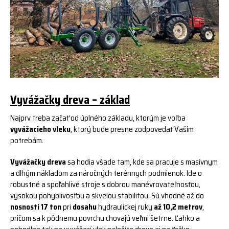
Vyvážačky dreva – základ
Najprv treba začať od úplného základu, ktorým je voľba
vyvážacieho vleku
, ktorý bude presne zodpovedať Vašim
potrebám.
Vyvážačky dreva
sa hodia všade tam, kde sa pracuje s masívnym
a dlhým nákladom za náročných terénnych podmienok. Ide o
robustné a spoľahlivé stroje s dobrou manévrovateľnosťou,
vysokou pohyblivosťou a skvelou stabilitou. Sú vhodné až do
nosnosti 17 ton
pri
dosahu
hydraulickej ruky
až 10,2 metrov
,
pričom sa k pôdnemu povrchu chovajú veľmi šetrne. Ľahko a