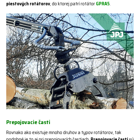
piestových rotátorov
, do ktorej patrí rotátor
GPRA5
.
Prepojovacie časti
Rovnako ako existuje mnoho druhov a typov rotátorov, tak
podobné je to aj pri prepojovacích častiach.
Prepojovacie časti
sú