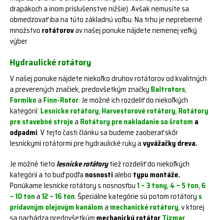
drapákoch a inom príslušenstve nižšie). Avšak nemusíte sa
obmedzovať iba na túto základnú voľbu. Na trhu je nepreberné
množstvo
rotátorov
av našej ponuke nájdete nemenej veľký
výber.
Hydraulické rotátory
V našej ponuke nájdete niekoľko druhov rotátorov od kvalitných
a preverených značiek, predovšetkým značky
Baltrotors
,
Formiko
a
Finn-Rotor
. Je možné ich rozdeliť do niekoľkých
kategórií:
Lesnícke rotátory
,
Harvestorové rotátory
,
Rotátory
pre stavebné stroje
a
Rotátory pre nakladanie so šrotom
a
odpadmi
. V tejto časti článku sa budeme zaoberať skôr
lesníckymi rotátormi pre hydraulické ruky a
vyvážačky dreva.
Je možné tieto
lesnícke rotátory
tiež rozdeliť do niekoľkých
kategórií a to buď podľa
nosnosti
alebo
typu montáže.
Ponúkame lesnícke rotátory s nosnosťou
1 – 3 tony
,
4 – 5 ton
,
6
– 10 ton
a
12 – 16 ton
. Špeciálne kategórie sú potom rotátory
s
prídavným olejovým kanálom
a
mechanické rotátory
, v ktorej
sa nachádza predovšetkým
mechanický rotátor
Tizmar
.