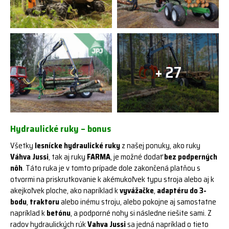
+ 27
Hydraulické ruky – bonus
Všetky
lesnícke hydraulické ruky
z našej ponuky, ako ruky
Váhva Jussi
, tak aj ruky
FARMA
, je možné dodať
bez podperných
nôh
. Táto ruka je v tomto prípade dole zakončená platňou s
otvormi na priskrutkovanie k akémukoľvek typu stroja alebo aj k
akejkoľvek ploche, ako napríklad k
vyvážačke
,
adaptéru do 3-
bodu
,
traktoru
alebo inému stroju, alebo pokojne aj samostatne
napríklad k
betónu
, a podporné nohy si následne riešite sami. Z
radov hydraulických rúk
Vahva Jussi
sa jedná napríklad o tieto