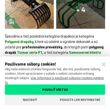
+ 4
Špeciálna a tiež posledná kategória drapákov je kategória
Polypové drapáky
, ktoré sú odolné a výrobne dokonalé a sú
určené pre
profesionálne prevádzky
, do ktorých patrí
polypový
drapák
Tizmar séria PT
,
a tiež kategória
Samosvorné kliešte
určené najmä pre prácu s drevom, ktoré sú ideálnym pracovným
pomocníkom v kombinácii predovšetkým s rôznymi mechanickými
Používame súbory cookies!
alebo hydraulickými navijakmi.
Aby naša webová stránka fungovala tak, ako má, používame súbory
cookies, ktoré spracúvame v súlade s našimi zásadami ochrany
osobných údajov.
Viac informácií o používaní súborov cookies nájdete
Ostatné pracovné príslušenstvo
tu
.
Drapáky
,
kliešte
,
pôdne
lopaty
a
nakladače
sme si už v tomto
POVOLIŤ VŠETKO
článku predstavili, avšak nemusíte sa pri svojej práci obmedzovať
iba na predchádzajúce spomínané príslušenstvo. V našej ponuke
NASTAVIŤ
POVOĽTE LEN NEVYHNUTNÉ
máme aj ďalšie veľmi praktické druhy
príslušenstva
, ako
napríklad:
pôdne vrtáky
určené na vŕtanie do ľahších