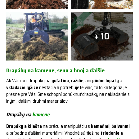
+ 10
Drapáky na kamene, seno a hnoj a ďalšie
Ak Vám ani drapáky na
guľatinu
,
raždie
, ani
pôdne lopaty
a
vkladacie lyžice
nestačia a potrebujete viac, táto kategória je
presne pre Vás. Sme schopní ponúknuť drapáky na nakladanie s
inými, ďalšími druhmi materiálov:
Drapáky na
kamene
Drapáky
a kliešte
na prácu a manipuláciu s
kameňmi
,
balvanmi
a prípadne ďalšími materiálmi. Vhodné sú tiež na
triedenie a