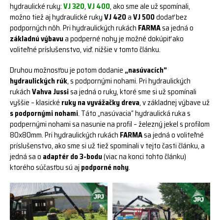
hydraulické ruky:
VJ 320
,
VJ 400
, ako sme ale už spomínali,
možno tiež aj hydraulické ruky
VJ 420
a
VJ 500
dodať bez
podporných nôh. Pri hydraulických rukách
FARMA
sa jedná o
základnú výbavu
a podperné nohy je možné dokúpiť ako
voliteľné príslušenstvo, viď. nižšie v tomto článku.
Druhou možnosťou je potom dodanie
„nasúvacích“
hydraulických rúk
, s podpornými nohami. Pri hydraulických
rukách
Vahva Jussi
sa jedná o ruky, ktoré sme si už spomínali
vyššie – klasické
ruky na vyvážačky dreva
, v základnej výbave už
s podpornými nohami
. Táto „nasúvacia“ hydraulická ruka s
podpernými nohami sa nasunie na profil – železný jekel s profilom
80x80mm. Pri hydraulických rukách
FARMA
sa jedná o voliteľné
príslušenstvo, ako sme si už tiež spomínali v tejto časti článku, a
jedná sa o
adaptér do 3-bodu
(viac na konci tohto článku)
ktorého súčasťou sú aj
podporné nohy
.