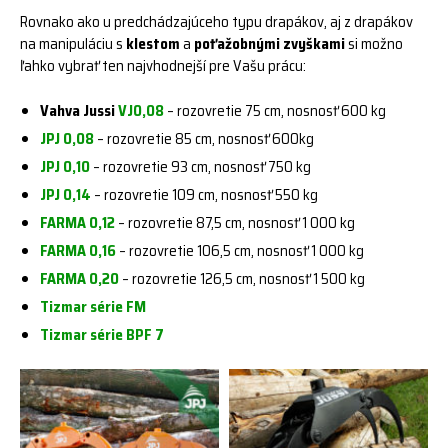
Rovnako ako u predchádzajúceho typu drapákov, aj z drapákov
na manipuláciu s
klestom
a
poťažobnými zvyškami
si možno
ľahko vybrať ten najvhodnejší pre Vašu prácu:
Vahva Jussi
VJ0,08
– rozovretie 75 cm, nosnosť 600 kg
JPJ 0,08
– rozovretie 85 cm, nosnosť 600kg
JPJ 0,10
– rozovretie 93 cm, nosnosť 750 kg
JPJ 0,14
– rozovretie 109 cm, nosnosť 550 kg
FARMA 0,12
– rozovretie 87,5 cm, nosnosť 1 000 kg
FARMA 0,16
– rozovretie 106,5 cm, nosnosť 1 000 kg
FARMA 0,20
– rozovretie 126,5 cm, nosnosť 1 500 kg
Tizmar série FM
Tizmar série BPF 7