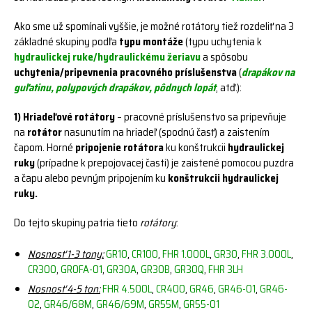
Ako sme už spomínali vyššie, je možné rotátory tiež rozdeliť na 3
základné skupiny podľa
typu montáže
(typu uchytenia k
hydraulickej ruke/hydraulickému žeriavu
a spôsobu
uchytenia/pripevnenia pracovného príslušenstva
(
drapákov na
guľatinu, polypových drapákov, pôdnych lopát
, atď.):
1) Hriadeľové rotátory
– pracovné príslušenstvo sa pripevňuje
na
rotátor
nasunutím na hriadeľ (spodnú časť) a zaistením
čapom. Horné
pripojenie rotátora
ku konštrukcii
hydraulickej
ruky
(prípadne k prepojovacej časti) je zaistené pomocou puzdra
a čapu alebo pevným pripojením ku
konštrukcii hydraulickej
ruky.
Do tejto skupiny patria tieto
rotátory
:
Nosnosť 1-3 tony:
GR10
,
CR100
,
FHR 1.000L
,
GR30
,
FHR 3.000L
,
CR300
,
GR0FA-01
,
GR30A
,
GR30B
,
GR30Q
,
FHR 3LH
Nosnosť 4-5 ton:
FHR 4.500L
,
CR400
,
GR46
,
GR46-01
,
GR46-
02
,
GR46/68M
,
GR46/69M
,
GR55M
,
GR55-01