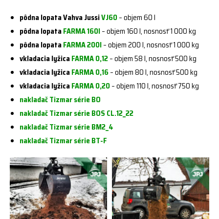
pôdna lopata Vahva Jussi
VJ60
– objem 60 l
pôdna lopata
FARMA 160l
– objem 160 l, nosnosť 1 000 kg
pôdna lopata
FARMA 200l
– objem 200 l, nosnosť 1 000 kg
vkladacia lyžica
FARMA 0,12
– objem 58 l, nosnosť 500 kg
vkladacia lyžica
FARMA 0,16
– objem 80 l, nosnosť 500 kg
vkladacia lyžica
FARMA 0,20
– objem 110 l, nosnosť 750 kg
nakladač Tizmar série BO
nakladač Tizmar série BOS CL.12_22
nakladač Tizmar série BM2_4
nakladač Tizmar série BT-F