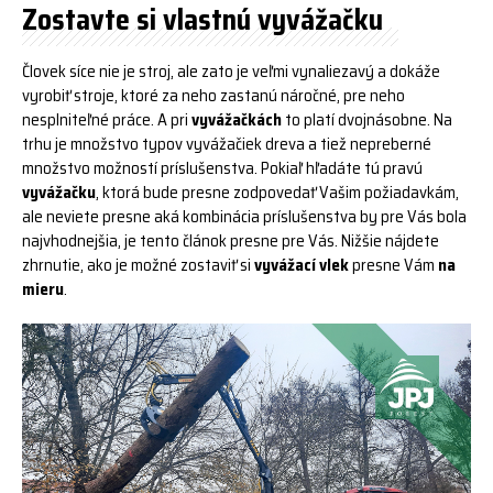
Zostavte si vlastnú vyvážačku
Človek síce nie je stroj, ale zato je veľmi vynaliezavý a dokáže
vyrobiť stroje, ktoré za neho zastanú náročné, pre neho
nesplniteľné práce. A pri
vyvážačkách
to platí dvojnásobne. Na
trhu je množstvo typov vyvážačiek dreva a tiež nepreberné
množstvo možností príslušenstva. Pokiaľ hľadáte tú pravú
vyvážačku
, ktorá bude presne zodpovedať Vašim požiadavkám,
ale neviete presne aká kombinácia príslušenstva by pre Vás bola
najvhodnejšia, je tento článok presne pre Vás. Nižšie nájdete
zhrnutie, ako je možné zostaviť si
vyvážací vlek
presne Vám
na
mieru
.