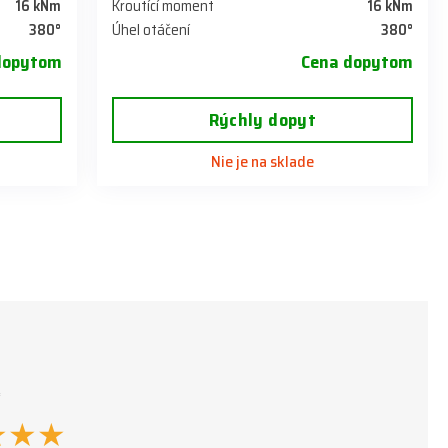
16 kNm
Kroutící moment
16 kNm
380°
Úhel otáčení
380°
dopytom
Cena dopytom
Rýchly dopyt
Nie je na sklade
*
★
★
★