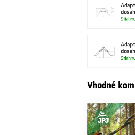
Adapt
dosah
Stiahn
Adapt
dosah
Stiahn
Vhodné kom