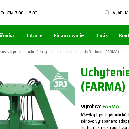
Vyhľadá
Po-Pia: 7:00 - 16:00
1
ičovňa
Dotácie
Financovanie
O nás
Kon
šenstvo pre hydraulické ruky
Uchytenie ruky do 3 – bodu (FARMA)
Uchytenie
(FARMA)
Výrobca:
FARMA
Všetky
typy hydraulickýc
sériovo vyrábaného adapt
hydraulická ruka používan