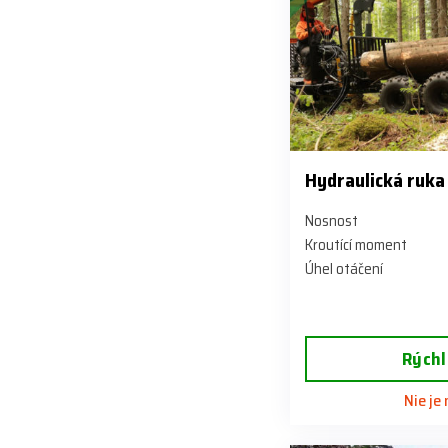
Hydraulická ruka
Nosnost
Kroutící moment
Úhel otáčení
Rýchl
Nie je