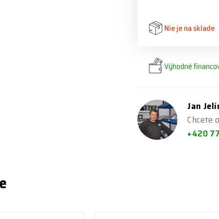
Nie je na sklade
Výhodné financov
Jan Jel
Chcete o
+420 7
ie