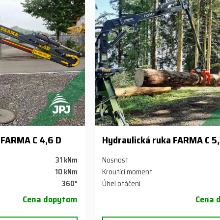
 FARMA C 4,6 D
Hydraulická ruka FARMA C 5
31 kNm
Nosnost
10 kNm
Kroutící moment
360°
Úhel otáčení
Cena dopytom
Cena 