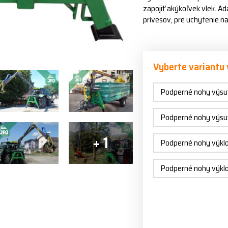
zapojiť akýkoľvek vlek. Ad
prívesov, pre uchytenie na
Vyberte variantu
Podperné nohy výsuvn
Podperné nohy výsuvn
+ 1
Podperné nohy výklop
Podperné nohy výklop