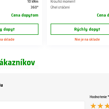
10 kNm
Kroutící moment
360°
Úhel otáčení
Cena dopytom
Cena 
y dopyt
Rýchly dopyt
 na sklade
Nie je na sklade
zákazníkov
iu
Hodnotenie 
★
★