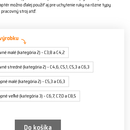
aptér možno ďalej použiť aj pre uchytenie ruky na rôzne typy
 pracovný stroj atď.
 výrobku
é malé (kategória 2) – C3,8 a C4,2
é stredné (kategória 2) – C4,6, C5,1, C5,3 a C6,3
né malé (kategória 2) – C5,3 a C6,3
né veľké (kategória 3) – C6,7, C7,0 a C8,5
Do košíka