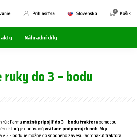
0
vanie
Prihlásiť sa
Slovensko
Košík
takty
Náhradní díly
 ruky do 3 – bodu
h rúk Farma
možné pripojiť do 3 – bodu traktora
pomocou
éru, ktorý je dodávaný
vrátane podporných nôh
. Ak je
á v 3 – bodu, je možné do spodného závesu (agroháku) traktora