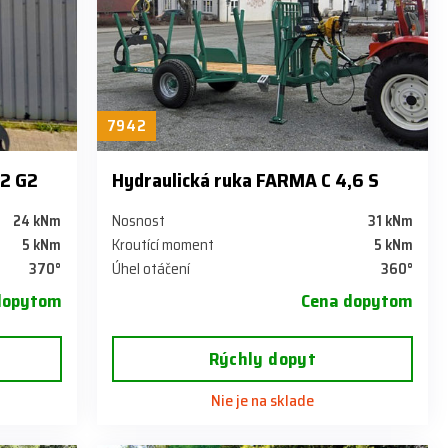
7942
,2 G2
Hydraulická ruka FARMA C 4,6 S
24 kNm
Nosnost
31 kNm
5 kNm
Kroutící moment
5 kNm
370°
Úhel otáčení
360°
dopytom
Cena dopytom
Rýchly dopyt
Nie je na sklade