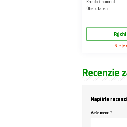
Kroutící moment
Úhel otáčení
Rýchl
Nie je
Recenzie 
Napíšte recenz
Vaše meno *