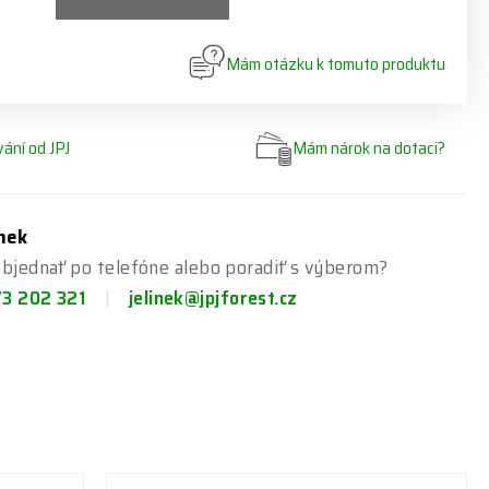
Mám otázku k tomuto produktu
ání od JPJ
Mám nárok na dotaci?
ínek
bjednať po telefóne alebo poradiť s výberom?
73 202 321
jelinek@jpjforest.cz