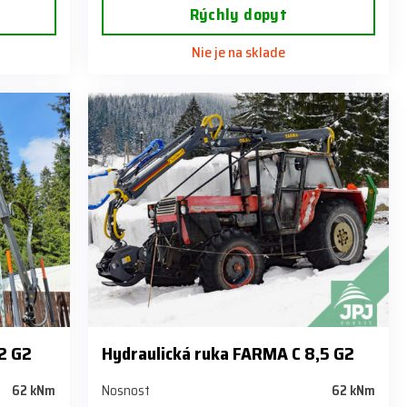
Rýchly dopyt
Nie je na sklade
2 G2
Hydraulická ruka FARMA C 8,5 G2
62 kNm
Nosnost
62 kNm