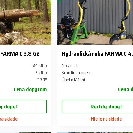
 FARMA C 3,8 G2
Hydraulická ruka FARMA C 4
24 kNm
Nosnost
5 kNm
Kroutící moment
370°
Úhel otáčení
Cena dopytom
Cena 
y dopyt
Rýchly dopyt
 na sklade
Nie je na sklade