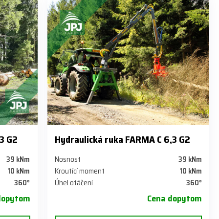
,3 G2
Hydraulická ruka FARMA C 6,3 G2
39 kNm
Nosnost
39 kNm
10 kNm
Kroutící moment
10 kNm
360°
Úhel otáčení
360°
dopytom
Cena dopytom