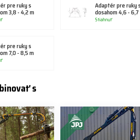
ér pre ruky s
Adaptér pre ruky 
om 3,8 - 4,2 m
dosahom 4,6 - 6,7
uť
Stiahnuť
ér pre ruky s
om 7,0 - 8,5 m
uť
binovať s