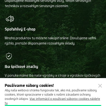
Disponujeme mobilnými servisnými vozy, tímom servisných
technikov a rozsiahlym servisným zázemím.
Spoľahlivý E-shop
Mnoho produktov tu môžete nakúpiť online. Doručujeme veľmi
rýchlo, pretože disponujeme rozsiahlymi sklady.
Iba špičkové značky
V ponuke máme iba naše výrobky a stroje a výrobkov špičkových
svetových výrobcov!
Používame súbory cookies!
Aby naša webová stránka fungovala tak, ako má, používame súbory
cookies, ktoré spracúvame v súlade s našimi zásadami ochrany
osobných údajov.
Viac informácií o používaní súborov cookies nájdete
tu
.