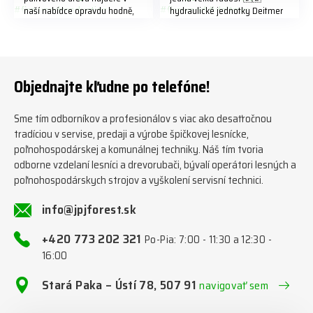
naší nabídce opravdu hodně,
hydraulické jednotky Deitmer
předáváme jich několik každý
naleznete zde v naší nabídce:
týden ℹ️ www.jpjforest.cz a
https://www.jpjforest.cz/kateg
www.jpjforest.sk ☎️ +420 773
orie/multifunkcni-rotacni-
202 321 #jpjforest #zetor
jednotky/ www.jpjforest.cz a
#firewood #regon
www.jpjforest.sk #jpjforest
Objednajte kľudne po telefóne!
#firewoodproduction
#firewood #deitmer
Sme tím odborníkov a profesionálov s viac ako desaťročnou
tradíciou v servise, predaji a výrobe špičkovej lesnícke,
poľnohospodárskej a komunálnej techniky. Náš tím tvoria
odborne vzdelaní lesníci a drevorubači, bývalí operátori lesných a
poľnohospodárskych strojov a vyškolení servisní technici.
info@jpjforest.sk
+420 773 202 321
Po-Pia: 7:00 - 11:30 a 12:30 -
16:00
Stará Paka – Ústí 78, 507 91
navigovať sem