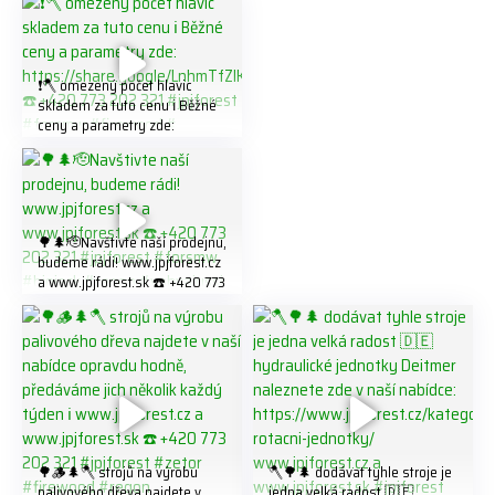
❗️🪓 omezený počet hlavic
skladem za tuto cenu ℹ️ Běžné
ceny a parametry zde:
https://share.google/LnhmTfZl
K8W5t7i6o ☎️ +420 773 202
321 #jpjforest #forsmw
#firewood #
🌳🌲🫡Navštivte naší prodejnu,
budeme rádi! www.jpjforest.cz
a www.jpjforest.sk ☎️ +420 773
202 321 #jpjforest #forsmw
#biojack #regon #vahvajussi
🌳🪵🌲🪓 strojů na výrobu
🪓🌳🌲 dodávat tyhle stroje je
palivového dřeva najdete v
jedna velká radost 🇩🇪