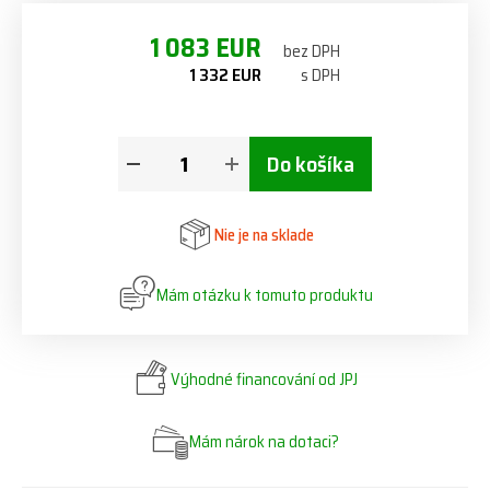
1 083 EUR
bez DPH
1 332 EUR
s DPH
Do košíka
Nie je na sklade
Mám otázku k tomuto produktu
Výhodné financování od JPJ
Mám nárok na dotaci?