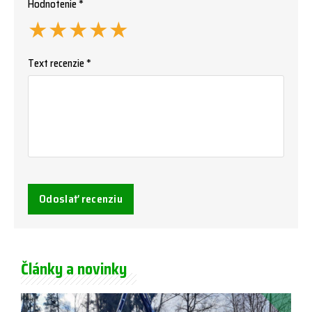
Hodnotenie *
★
★
★
★
★
Text recenzie *
Odoslať recenziu
Články a novinky