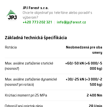
JPJ Forest s.r.o.
Chcete objednať po telefóne alebo poradiť s
výberom?
+420 773 202 321
info@jpjforest.cz
Základná technická špecifikácia
Rotácia
Neobmedzená pre oba
smery
Max. axiálne zaťaženie statické
+60/-50 kN (+6 000/-5
(nosnosť)
000 kg)
Max. axiálne zaťaženie dynamické
+30/-25 kN (+3 000/-2
(nosnosť pri rotácii)
500 kg)
Krútiaci moment pri 25 MPa
2 400 Nm
Odporúčaný prietok oleja
28 l/min