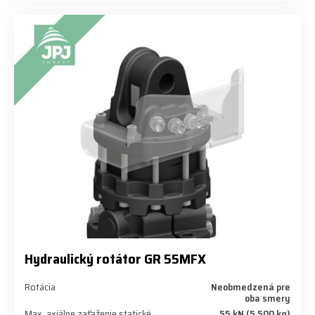
Hydraulický rotátor GR 55MFX
Rotácia
Neobmedzená pre
oba smery
Max. axiálne zaťaženie statické
55 kN (5 500 kg)