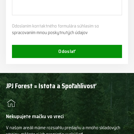
Odoslaním kontaktného formulára súhlasím so
spracovaním mnou poskytnutých údajov
Odoslať
JPJ Forest = Istota a Spoľahlivosť
Nekupujete mačku vo vreci
V našom areáli máme rozsiahlu predajňu a mnoho skladových