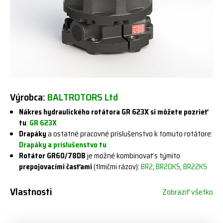
Výrobca:
BALTROTORS Ltd
Nákres hydraulického rotátora GR 623X si môžete pozrieť
tu
:
GR 623X
Drapáky
a ostatné pracovné príslušenstvo k tomuto rotátore:
Drapáky a príslušenstvo tu
Rotátor GR60/78DB
je možné kombinovať s týmito
prepojovacími časťami
(tlmičmi rázov):
BR2
,
BR20KS
,
BR22KS
Vlastnosti
Zobraziť všetko