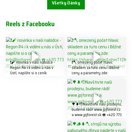
Všetky články
Reels z Facebooku
❗️🧨 novinka v naší nabídce -
❗️🪓 omezený počet hlavic
Regon R4 ℹ️ k vidění u nás v
skladem za tuto cenu ℹ️ Běžné
Ústí, napište si o ceník:
ceny a parametry zde:
info@jpjforest.com ☎️ +420
https://share.google/LnhmTfZl
773 202 321 #jpjforest #regon
K8W5t7i6o ☎️ +420 773 202
#firewood
321 #jpjforest #forsmw
#firewood #
🌳🌲🫡Navštivte naší prodejnu,
budeme rádi! www.jpjforest.cz
a www.jpjforest.sk ☎️ +420 773
202 321 #jpjforest #forsmw
#biojack #regon #vahvajussi