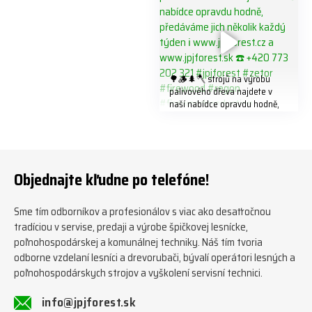
🌳🪵🌲🪓 strojů na výrobu
palivového dřeva najdete v
naší nabídce opravdu hodně,
předáváme jich několik každý
týden ℹ️ www.jpjforest.cz a
www.jpjforest.sk ☎️ +420 773
202 321 #jpjforest #zetor
#firewood #regon
Objednajte kľudne po telefóne!
#firewoodproduction
Sme tím odborníkov a profesionálov s viac ako desaťročnou
tradíciou v servise, predaji a výrobe špičkovej lesnícke,
poľnohospodárskej a komunálnej techniky. Náš tím tvoria
odborne vzdelaní lesníci a drevorubači, bývalí operátori lesných a
poľnohospodárskych strojov a vyškolení servisní technici.
info@jpjforest.sk