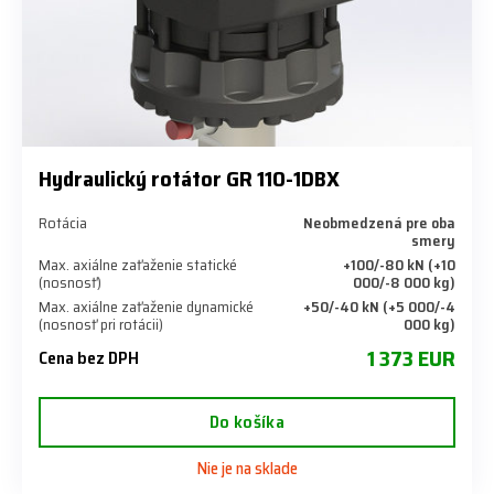
Hydraulický rotátor GR 110-1DBX
Rotácia
Neobmedzená pre oba
smery
Max. axiálne zaťaženie statické
+100/-80 kN (+10
(nosnosť)
000/-8 000 kg)
Max. axiálne zaťaženie dynamické
+50/-40 kN (+5 000/-4
(nosnosť pri rotácii)
000 kg)
1 373 EUR
Cena bez DPH
Do košíka
Nie je na sklade