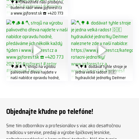
🌳🌲🫡Navštivte naší prodejnu,
budeme rádi! www.jpjforest.cz
a www.jpjforest.sk ☎️ +420 773
202 321 #jpjforest #forsmw
#biojack #regon #vahvajussi
🌳🪵🌲🪓 strojů na výrobu
🪓🌳🌲 dodávat tyhle stroje je
palivového dřeva najdete v
jedna velká radost 🇩🇪
naší nabídce opravdu hodně,
hydraulické jednotky Deitmer
předáváme jich několik každý
naleznete zde v naší nabídce:
týden ℹ️ www.jpjforest.cz a
https://www.jpjforest.cz/kateg
www.jpjforest.sk ☎️ +420 773
orie/multifunkcni-rotacni-
202 321 #jpjforest #zetor
jednotky/ www.jpjforest.cz a
#firewood #regon
www.jpjforest.sk #jpjforest
Objednajte kľudne po telefóne!
#firewoodproduction
#firewood #deitmer
Sme tím odborníkov a profesionálov s viac ako desaťročnou
tradíciou v servise, predaji a výrobe špičkovej lesnícke,