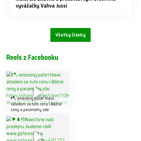
vyvážačky Vahva Jussi
Všetky články
Reels z Facebooku
❗️🪓 omezený počet hlavic
skladem za tuto cenu ℹ️ Běžné
ceny a parametry zde:
https://share.google/LnhmTfZl
K8W5t7i6o ☎️ +420 773 202
321 #jpjforest #forsmw
#firewood #