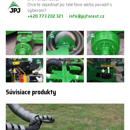
Chcete objednať po telefóne alebo poradiť s
výberom?
+420 773 202 321
info@jpjforest.cz
+ 1
Súvisiace produkty