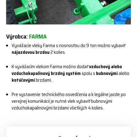
Výrobca:
FARMA
Vyvážacie vleky Farma s nosnosťou do 9 ton možno vybaviť
nájazdovou brzdou
2 kolies.
K vyvážacím vlekom Farma možno dodať
vzduchový alebo
vzduchokapalinový brzdný systém
spolu s
bubnovými
alebo
kotúčovými
brzdami.
Pre vystavenie technického osvedčenia a k legálne jazde po
verejnej komunikácii je nutné vlek vybaviť bubnovými
vzduchokapalinovými brzdami všetkých 4 kolies.