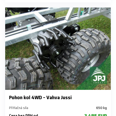
Pohon kol 4WD – Vahva Jussi
Přítlačná síla
650 kg
3 485 EUR
Cena bez DPH od