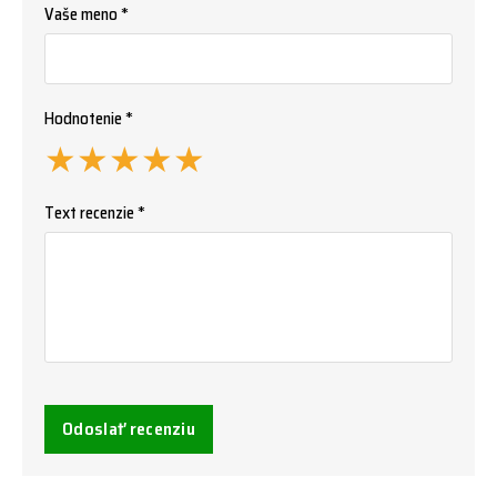
Vaše meno *
Hodnotenie *
★
★
★
★
★
Text recenzie *
Odoslať recenziu