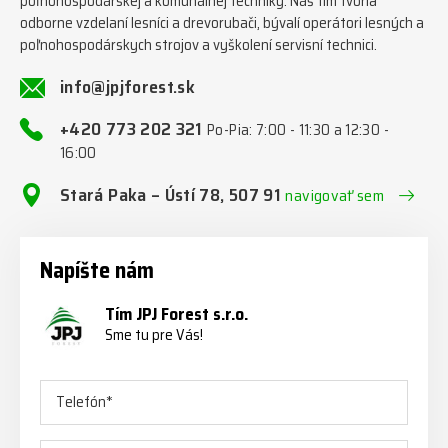
poľnohospodárskej a komunálnej techniky. Náš tím tvoria
odborne vzdelaní lesníci a drevorubači, bývalí operátori lesných a
poľnohospodárskych strojov a vyškolení servisní technici.
info@jpjforest.sk
+420 773 202 321
Po-Pia: 7:00 - 11:30 a 12:30 -
16:00
Stará Paka – Ústí 78, 507 91
navigovať sem
Napíšte nám
Tím JPJ Forest s.r.o.
Sme tu pre Vás!