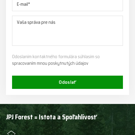
Odoslaním kontaktného formulára súhlasím so
spracovaním mnou poskytnutých údajov
Odoslať
JPJ Forest = Istota a Spoľahlivosť