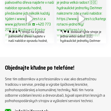
🌳🪵🌲🪓 strojů na výrobu
🪓🌳🌲 dodávat tyhle stroje je
palivového dřeva najdete v
jedna velká radost 🇩🇪
naší nabídce opravdu hodně,
hydraulické jednotky Deitmer
předáváme jich několik každý
naleznete zde v naší nabídce:
týden ℹ️ www.jpjforest.cz a
https://www.jpjforest.cz/kateg
www.jpjforest.sk ☎️ +420 773
orie/multifunkcni-rotacni-
202 321 #jpjforest #zetor
jednotky/ www.jpjforest.cz a
#firewood #regon
www.jpjforest.sk #jpjforest
Objednajte kľudne po telefóne!
#firewoodproduction
#firewood #deitmer
Sme tím odborníkov a profesionálov s viac ako desaťročnou
tradíciou v servise, predaji a výrobe špičkovej lesnícke,
poľnohospodárskej a komunálnej techniky. Náš tím tvoria
odborne vzdelaní lesníci a drevorubači, bývalí operátori lesných a
poľnohospodárskych strojov a vyškolení servisní technici.