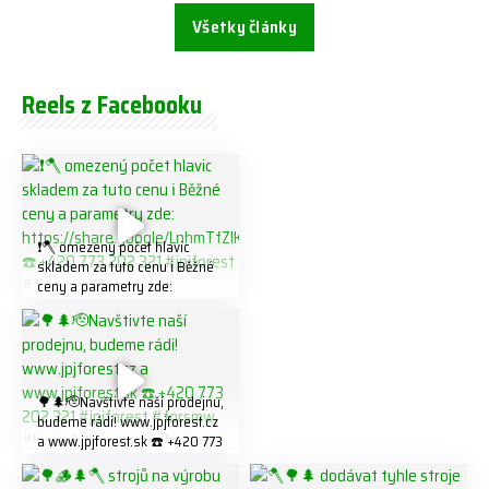
Všetky články
Reels z Facebooku
❗️🪓 omezený počet hlavic
skladem za tuto cenu ℹ️ Běžné
ceny a parametry zde:
https://share.google/LnhmTfZl
K8W5t7i6o ☎️ +420 773 202
321 #jpjforest #forsmw
#firewood #
🌳🌲🫡Navštivte naší prodejnu,
budeme rádi! www.jpjforest.cz
a www.jpjforest.sk ☎️ +420 773
202 321 #jpjforest #forsmw
#biojack #regon #vahvajussi