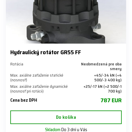
Hydraulický rotátor GR55 FF
Rotácia
Neobmedzená pre oba
smery
Max. axiálne zaťaženie statické
+45/-34 kN (+4
(nosnosť)
500/-3 400 kg)
Max. axiálne zaťaženie dynamické
+25/-17 kN (+2 500/-1
(nosnosť pri rotácii)
700 kg)
787 EUR
Cena bez DPH
Do košíka
Skladom
Do 3 dní u Vás