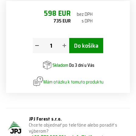
598 EUR
bez DPH
735 EUR
s DPH
Do košíka
Skladom
Do 3 dní u Vás
Mám otázku k tomuto produktu
JPJ Forest s.r.o.
Chcete objednať po telefóne alebo poradiť s
výberom?