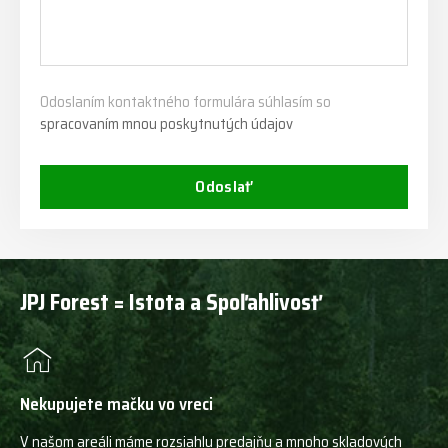
Odoslaním kontaktného formulára súhlasím so
spracovaním mnou poskytnutých údajov
Odoslať
JPJ Forest = Istota a Spoľahlivosť
Nekupujete mačku vo vreci
V našom areáli máme rozsiahlu predajňu a mnoho skladových