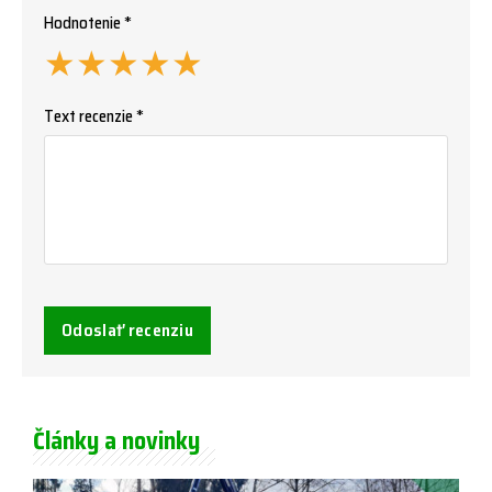
Hodnotenie *
★
★
★
★
★
Text recenzie *
Odoslať recenziu
Články a novinky