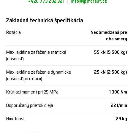
+420 773 202 321
info@jpjforest.cz
Základná technická špecifikácia
Rotácia
Neobmedzená pre
oba smery
Max. axiálne zaťaženie statické
55 kN (5 500 kg)
(nosnosť)
Max. axiálne zaťaženie dynamické
25 kN (2 500 kg)
(nosnosť pri rotácii)
Krútiaci moment pri 25 MPa
1 300 Nm
Odporúčaný prietok oleja
22 l/min
Hmotnosť
29 kg