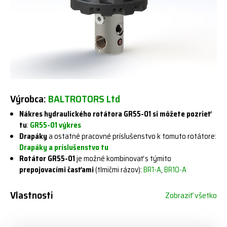
Výrobca:
BALTROTORS Ltd
Nákres hydraulického rotátora GR55-01 si môžete pozrieť
tu
:
GR55-01 výkres
Drapáky
a ostatné pracovné príslušenstvo k tomuto rotátore:
Drapáky a príslušenstvo tu
Rotátor GR55-01
je možné kombinovať s týmito
prepojovacími časťami
(tlmičmi rázov):
BR1-A
,
BR10-A
Vlastnosti
Zobraziť všetko