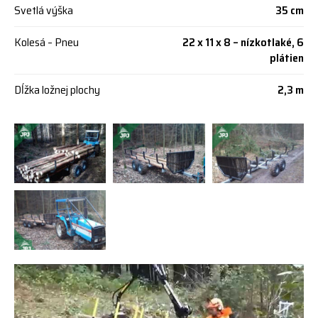
Svetlá výška
35 cm
Kolesá – Pneu
22 x 11 x 8 – nízkotlaké, 6
plátien
Dĺžka ložnej plochy
2,3 m