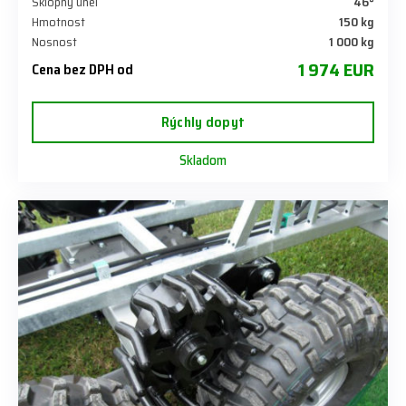
Sklopný úhel
46°
Hmotnost
150 kg
Nosnost
1 000 kg
1 974 EUR
Cena bez DPH od
Rýchly dopyt
Skladom