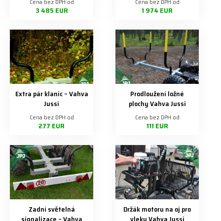
Cena bez DPH od
Cena bez DPH od
3 485 EUR
1 974 EUR
Extra pár klanic – Vahva
Prodloužení ložné
Jussi
plochy Vahva Jussi
Cena bez DPH od
Cena bez DPH od
277 EUR
111 EUR
Zadní světelná
Držák motoru na oj pro
signalizace – Vahva
vleky Vahva Jussi