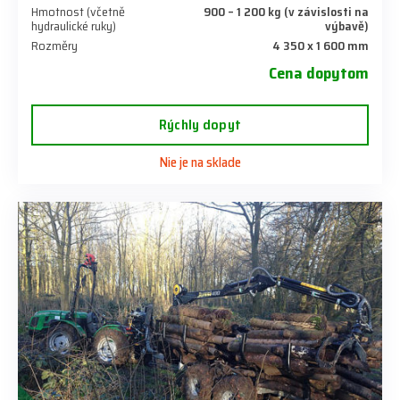
Hmotnost (včetně
900 – 1 200 kg (v závislosti na
hydraulické ruky)
výbavě)
Rozměry
4 350 x 1 600 mm
Cena dopytom
Rýchly dopyt
Nie je na sklade