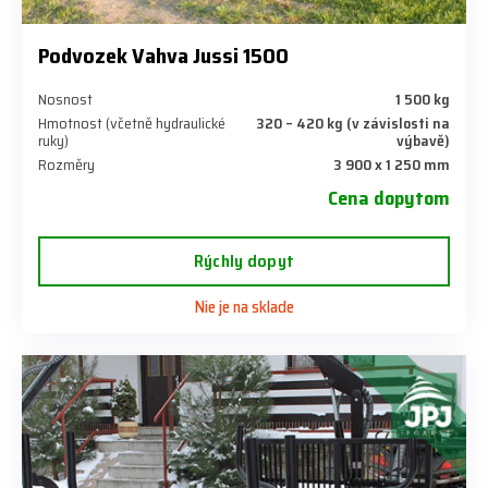
Podvozek Vahva Jussi 1500
Nosnost
1 500 kg
Hmotnost (včetně hydraulické
320 – 420 kg (v závislosti na
ruky)
výbavě)
Rozměry
3 900 x 1 250 mm
Cena dopytom
Rýchly dopyt
Nie je na sklade