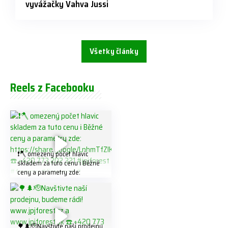
vyvážačky Vahva Jussi
Všetky články
Reels z Facebooku
❗️🪓 omezený počet hlavic
skladem za tuto cenu ℹ️ Běžné
ceny a parametry zde:
https://share.google/LnhmTfZl
K8W5t7i6o ☎️ +420 773 202
321 #jpjforest #forsmw
#firewood #
🌳🌲🫡Navštivte naší prodejnu,