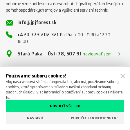
odborne vzdelaní lesníci a drevorubači, bývalí operátori lesných a
poľnohospodárskych strojov a vyškolení servisní technici.
info@jpjforest.sk
+420 773 202 321
Po-Pia: 7:00 - 11:30 a 12:30 -
16:00
Stará Paka – Ústí 78, 507 91
navigovať sem
Napíšte nám
Používame súbory cookies!
Aby naša webová stránka fungovala tak, ako má, používame súbory
cookies, ktoré spracúvame v súlade s našimi zásadami ochrany
Tím JPJ Forest s.r.o.
osobných údajov.
Viac informácií o používaní súborov cookies nájdete
Sme tu pre Vás!
tu
.
POVOLIŤ VŠETKO
NASTAVIŤ
POVOĽTE LEN NEVYHNUTNÉ