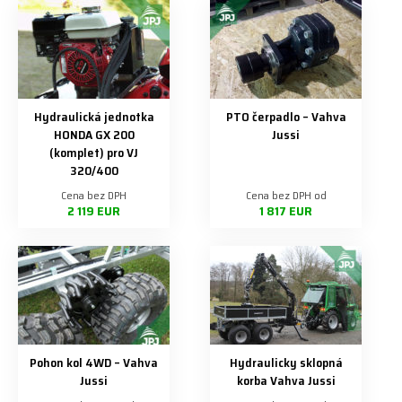
Hydraulická jednotka
PTO čerpadlo – Vahva
HONDA GX 200
Jussi
(komplet) pro VJ
320/400
Cena bez DPH
Cena bez DPH od
2 119 EUR
1 817 EUR
Pohon kol 4WD – Vahva
Hydraulicky sklopná
Jussi
korba Vahva Jussi