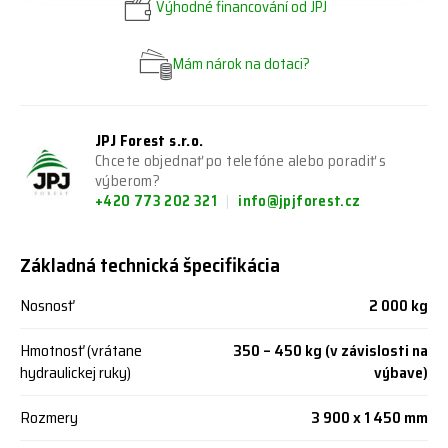
Výhodné financování od JPJ
Mám nárok na dotaci?
JPJ Forest s.r.o.
Chcete objednať po telefóne alebo poradiť s
výberom?
+420 773 202 321
info@jpjforest.cz
Základná technická špecifikácia
Nosnosť
2 000 kg
Hmotnosť (vrátane
350 – 450 kg (v závislosti na
hydraulickej ruky)
výbave)
Rozmery
3 900 x 1 450 mm