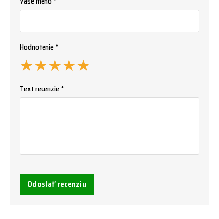
Vaše meno *
Hodnotenie *
★
★
★
★
★
Text recenzie *
Odoslať recenziu