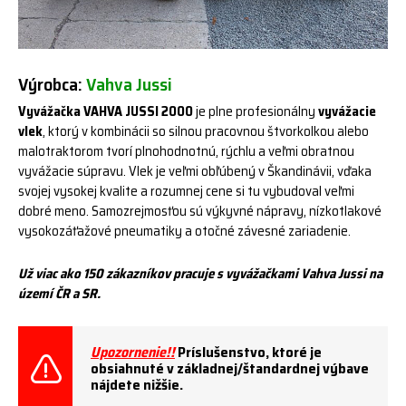
Výrobca:
Vahva Jussi
Vyvážačka VAHVA JUSSI 2000
je plne profesionálny
vyvážacie
vlek
, ktorý v kombinácii so silnou pracovnou štvorkolkou alebo
malotraktorom tvorí plnohodnotnú, rýchlu a veľmi obratnou
vyvážacie súpravu. Vlek je veľmi obľúbený v Škandinávii, vďaka
svojej vysokej kvalite a rozumnej cene si tu vybudoval veľmi
dobré meno. Samozrejmosťou sú výkyvné nápravy, nízkotlakové
vysokozáťažové pneumatiky a otočné závesné zariadenie.
Už viac ako 150 zákazníkov pracuje s vyvážačkami Vahva Jussi na
území ČR a SR.
Upozornenie!!
Príslušenstvo, ktoré je
obsiahnuté v základnej/štandardnej výbave
nájdete nižšie.