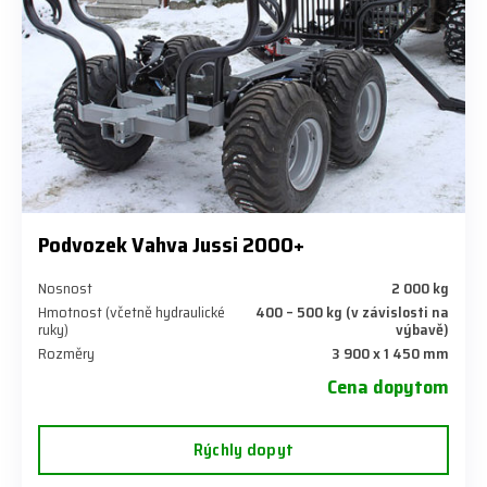
Podvozek Vahva Jussi 2000+
Nosnost
2 000 kg
Hmotnost (včetně hydraulické
400 – 500 kg (v závislosti na
ruky)
výbavě)
Rozměry
3 900 x 1 450 mm
Cena dopytom
Rýchly dopyt