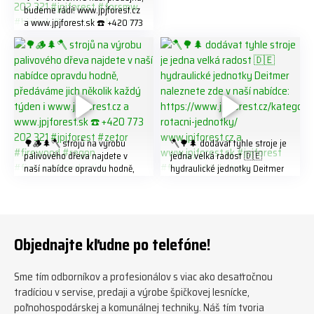
budeme rádi! www.jpjforest.cz
a www.jpjforest.sk ☎️ +420 773
202 321 #jpjforest #forsmw
#biojack #regon #vahvajussi
🌳🪵🌲🪓 strojů na výrobu
🪓🌳🌲 dodávat tyhle stroje je
palivového dřeva najdete v
jedna velká radost 🇩🇪
naší nabídce opravdu hodně,
hydraulické jednotky Deitmer
předáváme jich několik každý
naleznete zde v naší nabídce:
týden ℹ️ www.jpjforest.cz a
https://www.jpjforest.cz/kateg
www.jpjforest.sk ☎️ +420 773
orie/multifunkcni-rotacni-
202 321 #jpjforest #zetor
jednotky/ www.jpjforest.cz a
#firewood #regon
www.jpjforest.sk #jpjforest
Objednajte kľudne po telefóne!
#firewoodproduction
#firewood #deitmer
Sme tím odborníkov a profesionálov s viac ako desaťročnou
tradíciou v servise, predaji a výrobe špičkovej lesnícke,
poľnohospodárskej a komunálnej techniky. Náš tím tvoria