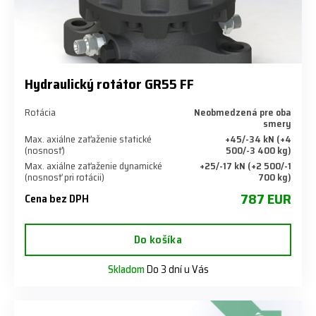
Hydraulický rotátor GR55 FF
Rotácia
Neobmedzená pre oba
smery
Max. axiálne zaťaženie statické
+45/-34 kN (+4
(nosnosť)
500/-3 400 kg)
Max. axiálne zaťaženie dynamické
+25/-17 kN (+2 500/-1
(nosnosť pri rotácii)
700 kg)
787 EUR
Cena bez DPH
Do košíka
Skladom
Do 3 dní u Vás