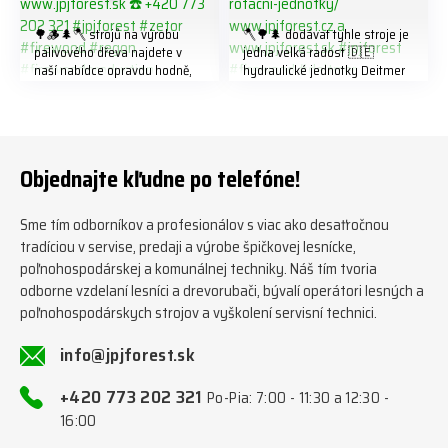
🌳🪵🌲🪓 strojů na výrobu
🪓🌳🌲 dodávat tyhle stroje je
palivového dřeva najdete v
jedna velká radost 🇩🇪
naší nabídce opravdu hodně,
hydraulické jednotky Deitmer
předáváme jich několik každý
naleznete zde v naší nabídce:
týden ℹ️ www.jpjforest.cz a
https://www.jpjforest.cz/kateg
www.jpjforest.sk ☎️ +420 773
orie/multifunkcni-rotacni-
202 321 #jpjforest #zetor
jednotky/ www.jpjforest.cz a
#firewood #regon
www.jpjforest.sk #jpjforest
Objednajte kľudne po telefóne!
#firewoodproduction
#firewood #deitmer
Sme tím odborníkov a profesionálov s viac ako desaťročnou
tradíciou v servise, predaji a výrobe špičkovej lesnícke,
poľnohospodárskej a komunálnej techniky. Náš tím tvoria
odborne vzdelaní lesníci a drevorubači, bývalí operátori lesných a
poľnohospodárskych strojov a vyškolení servisní technici.
info@jpjforest.sk
+420 773 202 321
Po-Pia: 7:00 - 11:30 a 12:30 -
16:00