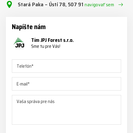
Stará Paka – Ústí 78, 507 91
navigovať sem
Napíšte nám
Tím JPJ Forest s.r.o.
Sme tu pre Vás!