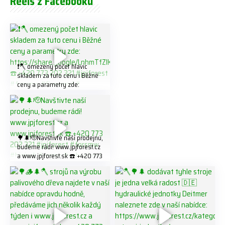
Reels z Facebooku
❗️🪓 omezený počet hlavic
skladem za tuto cenu ℹ️ Běžné
ceny a parametry zde:
https://share.google/LnhmTfZl
K8W5t7i6o ☎️ +420 773 202
321 #jpjforest #forsmw
#firewood #
🌳🌲🫡Navštivte naší prodejnu,
budeme rádi! www.jpjforest.cz
a www.jpjforest.sk ☎️ +420 773
202 321 #jpjforest #forsmw
#biojack #regon #vahvajussi