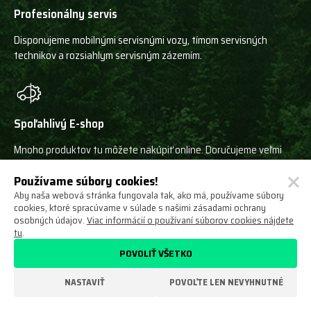
Profesionálny servis
Disponujeme mobilnými servisnými vozy, tímom servisných
technikov a rozsiahlym servisným zázemím.
Spoľahlivý E-shop
Mnoho produktov tu môžete nakúpiť online. Doručujeme veľmi
rýchlo, pretože disponujeme rozsiahlymi sklady.
Používame súbory cookies!
Aby naša webová stránka fungovala tak, ako má, používame súbory
cookies, ktoré spracúvame v súlade s našimi zásadami ochrany
osobných údajov.
Viac informácií o používaní súborov cookies nájdete
Iba špičkové značky
tu
.
POVOLIŤ VŠETKO
V ponuke máme iba naše výrobky a stroje a výrobkov špičkových
svetových výrobcov!
NASTAVIŤ
POVOĽTE LEN NEVYHNUTNÉ