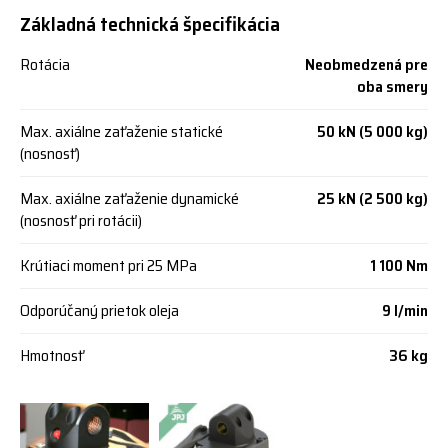
Základná technická špecifikácia
Rotácia
Neobmedzená pre
oba smery
Max. axiálne zaťaženie statické
50 kN (5 000 kg)
(nosnosť)
Max. axiálne zaťaženie dynamické
25 kN (2 500 kg)
(nosnosť pri rotácii)
Krútiaci moment pri 25 MPa
1 100 Nm
Odporúčaný prietok oleja
9 l/min
Hmotnosť
36 kg