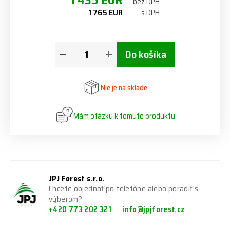
1 435 EUR
bez DPH
1 765 EUR
s DPH
Do košíka
Nie je na sklade
Mám otázku k tomuto produktu
JPJ Forest s.r.o.
Chcete objednať po telefóne alebo poradiť s
výberom?
+420 773 202 321
info@jpjforest.cz