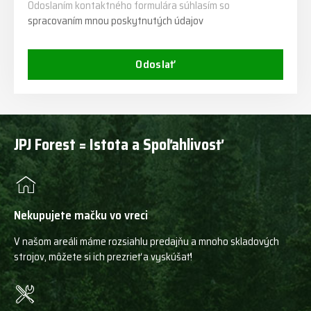
Odoslaním kontaktného formulára súhlasím so
spracovaním mnou poskytnutých údajov
Odoslať
JPJ Forest = Istota a Spoľahlivosť
Nekupujete mačku vo vreci
V našom areáli máme rozsiahlu predajňu a mnoho skladových
strojov, môžete si ich prezrieť a vyskúšať!