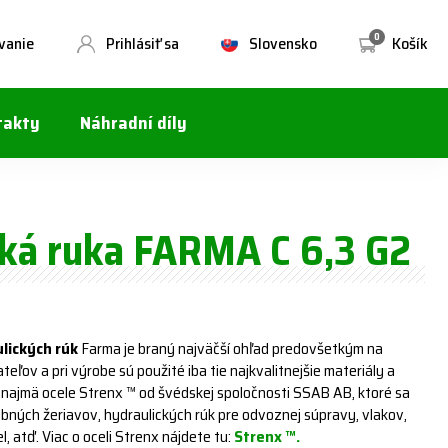
0
vanie
Prihlásiť sa
Slovensko
Košík
takty
Náhradní díly
cká ruka FARMA C 6,3 G2
lických rúk
Farma je braný najväčší ohľad predovšetkým na
eľov a pri výrobe sú použité iba tie najkvalitnejšie materiály a
najmä ocele Strenx ™ od švédskej spoločnosti SSAB AB, ktoré sa
ebných žeriavov, hydraulických rúk pre odvoznej súpravy, vlakov,
, atď. Viac o oceli Strenx nájdete tu:
Strenx ™.