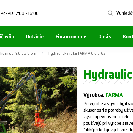
Vyhľadá
Po-Pia: 7:00 - 16:00
1
ičovňa
Dotácie
Financovanie
O nás
Kon
hom od 4,6 do 8,5 m
Hydraulická ruka FARMA C 6,3 G2
Hydrauli
Výrobca:
FARMA
Pri výrobe a vývoji
hydrau
skúsenosti a potreby užívat
vysokopevnostnej ocele – 
používajú pri výrobe stav
ľahkých koľajových vozidiel