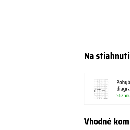
Na stiahnut
Pohyb
diagr
Stiahn
Vhodné kom