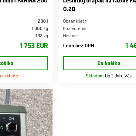
ch hmôt FARMA 200
Lesnícky drapák na raždie 
0.20
200 l
Obsah klieští
1 000 kg
Roztvorenie
182 kg
Nosnosť
1 753 EUR
1 4
Cena bez DPH
košíka
Do košíka
 na sklade
Skladom
Do 3 dní u Vás