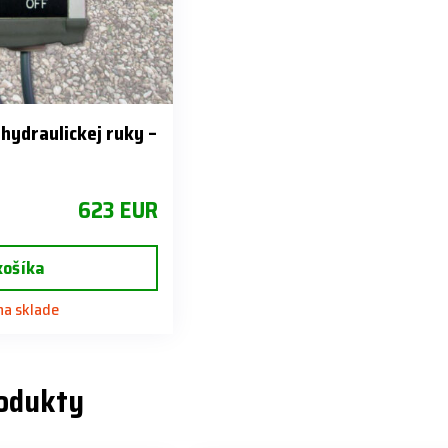
hydraulickej ruky –
623 EUR
košíka
 na sklade
rodukty