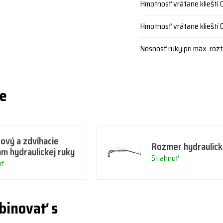
Hmotnosť vrátane klieští 
Hmotnosť vrátane klieští 
Nosnosť ruky pri max. rozt
ie
ový a zdvíhacie
Rozmer hydraulick
am hydraulickej ruky
Stiahnuť
uť
binovať s