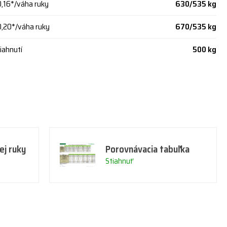
0,16*/váha ruky
630/535 kg
0,20*/váha ruky
670/535 kg
iahnutí
500 kg
ej ruky
Porovnávacia tabuľka
Stiahnuť