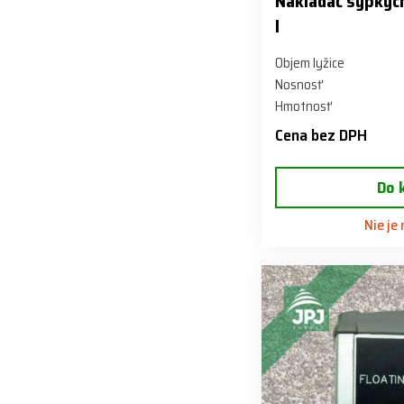
Nakladač sypký
l
Objem lyžice
Nosnosť
Hmotnosť
Cena bez DPH
Do 
Nie je