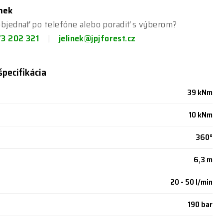
ínek
bjednať po telefóne alebo poradiť s výberom?
73 202 321
jelinek@jpjforest.cz
špecifikácia
39 kNm
10 kNm
360°
6,3 m
20 - 50 l/min
190 bar