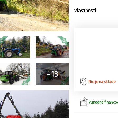
Vlastnosti
+ 13
Nie je na sklade
Výhodné financov