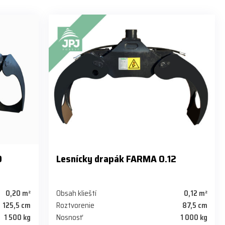
0
Lesnícky drapák FARMA 0.12
0,20 m²
Obsah klieští
0,12 m²
125,5 cm
Roztvorenie
87,5 cm
1 500 kg
Nosnosť
1 000 kg