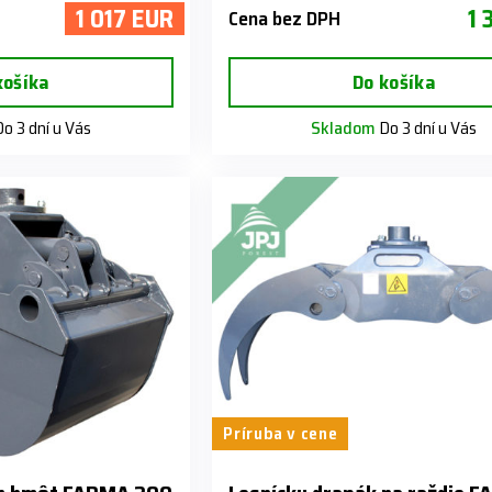
1 017 EUR
1 
Cena bez DPH
košíka
Do košíka
o 3 dní u Vás
Skladom
Do 3 dní u Vás
Príruba v cene