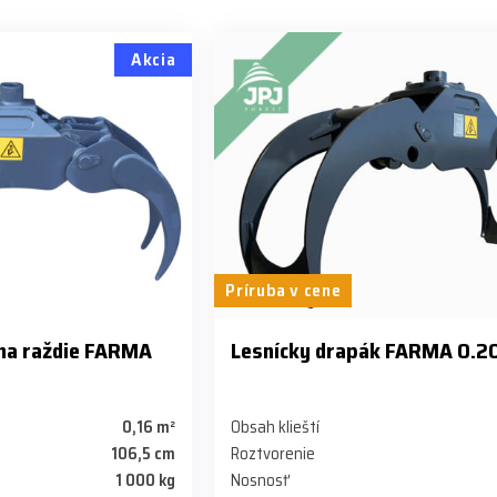
Akcia
Príruba v cene
 na raždie FARMA
Lesnícky drapák FARMA 0.2
0,16 m²
Obsah klieští
106,5 cm
Roztvorenie
1 000 kg
Nosnosť