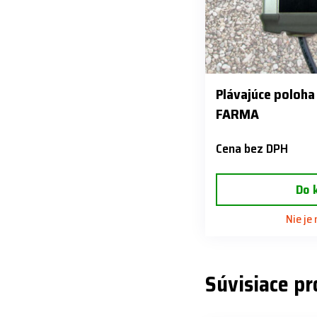
Plávajúce poloha 
FARMA
Cena bez DPH
Do 
Nie je
Súvisiace p