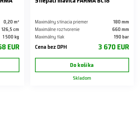
FARMA
Štiepací hlavica FARMA BC18
0,20 m²
Maximálny stínacia priemer
180 mm
126,5 cm
Maximálne roztvorenie
660 mm
1 500 kg
Maximálny tlak
190 bar
68 EUR
3 670 EUR
Cena bez DPH
Do košíka
Skladom