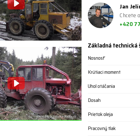
Jan Jel
Chcete o
+420 7
Základná technická 
Nosnosť
Krútiaci moment
Uhol otáčania
Dosah
Prietok oleja
Pracovný tlak