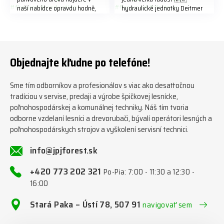
naší nabídce opravdu hodně,
hydraulické jednotky Deitmer
předáváme jich několik každý
naleznete zde v naší nabídce:
týden ℹ️ www.jpjforest.cz a
https://www.jpjforest.cz/kateg
www.jpjforest.sk ☎️ +420 773
orie/multifunkcni-rotacni-
202 321 #jpjforest #zetor
jednotky/ www.jpjforest.cz a
#firewood #regon
www.jpjforest.sk #jpjforest
Objednajte kľudne po telefóne!
#firewoodproduction
#firewood #deitmer
Sme tím odborníkov a profesionálov s viac ako desaťročnou
tradíciou v servise, predaji a výrobe špičkovej lesnícke,
poľnohospodárskej a komunálnej techniky. Náš tím tvoria
odborne vzdelaní lesníci a drevorubači, bývalí operátori lesných a
poľnohospodárskych strojov a vyškolení servisní technici.
info@jpjforest.sk
+420 773 202 321
Po-Pia: 7:00 - 11:30 a 12:30 -
16:00
Stará Paka – Ústí 78, 507 91
navigovať sem