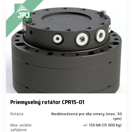
Priemyselný rotátor CPR15-01
Rotácia
Neobmedzená pre oba smery (max. 30
rpm)
Max. axiálne
+/- 150 kN (15 000 kg)
zaťaženie