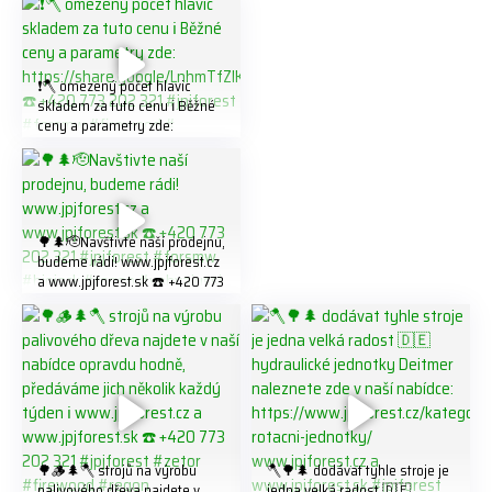
❗️🪓 omezený počet hlavic
skladem za tuto cenu ℹ️ Běžné
ceny a parametry zde:
https://share.google/LnhmTfZl
K8W5t7i6o ☎️ +420 773 202
321 #jpjforest #forsmw
#firewood #
🌳🌲🫡Navštivte naší prodejnu,
budeme rádi! www.jpjforest.cz
a www.jpjforest.sk ☎️ +420 773
202 321 #jpjforest #forsmw
#biojack #regon #vahvajussi
🌳🪵🌲🪓 strojů na výrobu
🪓🌳🌲 dodávat tyhle stroje je
palivového dřeva najdete v
jedna velká radost 🇩🇪