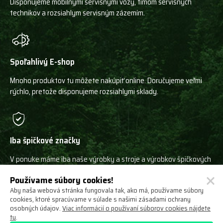
Disponujeme mobilnými servisnými vozy, tímom servisných
technikov a rozsiahlym servisným zázemím.
Spoľahlivý E-shop
Mnoho produktov tu môžete nakúpiť online. Doručujeme veľmi
rýchlo, pretože disponujeme rozsiahlymi sklady.
Iba špičkové značky
V ponuke máme iba naše výrobky a stroje a výrobkov špičkových
svetových výrobcov!
Používame súbory cookies!
Aby naša webová stránka fungovala tak, ako má, používame súbory
cookies, ktoré spracúvame v súlade s našimi zásadami ochrany
osobných údajov.
Viac informácií o používaní súborov cookies nájdete
tu
.