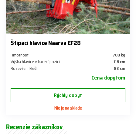
Štípací hlavice Naarva EF28
Hmotnost
700 kg
Výška hlavice v kácecí pozici
116 cm
Rozevření kleští
83 cm
Cena dopytom
Rýchly dopyt
Nie je na sklade
Recenzie zákazníkov