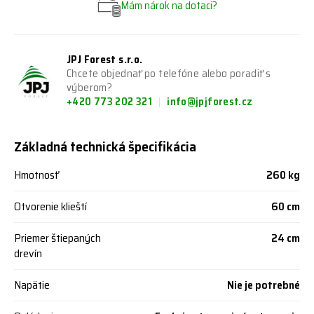
Mám nárok na dotaci?
JPJ Forest s.r.o.
Chcete objednať po telefóne alebo poradiť s
výberom?
+420 773 202 321
info@jpjforest.cz
Základná technická špecifikácia
Hmotnosť
260 kg
Otvorenie klieští
60 cm
Priemer štiepaných
24 cm
drevín
Napätie
Nie je potrebné