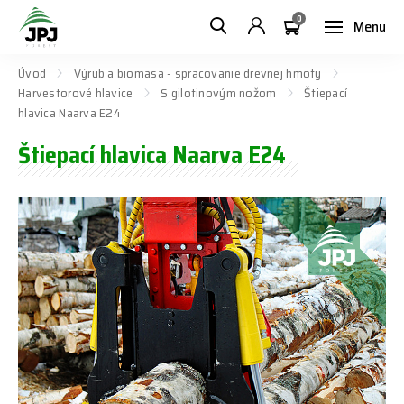
0
Menu
Úvod
Výrub a biomasa - spracovanie drevnej hmoty
Harvestorové hlavice
S gilotinovým nožom
Štiepací
hlavica Naarva E24
Štiepací hlavica Naarva E24