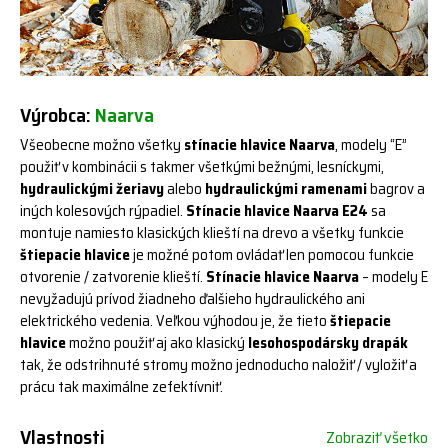
Výrobca:
Naarva
Všeobecne možno všetky
stínacie hlavice Naarva
, modely “E”
použiť v kombinácii s takmer všetkými bežnými, lesníckymi,
hydraulickými žeriavy
alebo
hydraulickými ramenami
bagrov a
iných kolesových rýpadiel.
Stínacie hlavice Naarva E24
sa
montuje namiesto klasických klieští na drevo a všetky funkcie
štiepacie hlavice
je možné potom ovládať len pomocou funkcie
otvorenie / zatvorenie klieští.
Stínacie hlavice Naarva
– modely E
nevyžadujú prívod žiadneho ďalšieho hydraulického ani
elektrického vedenia. Veľkou výhodou je, že tieto
štiepacie
hlavice
možno použiť aj ako klasický
lesohospodársky drapák
tak, že odstrihnuté stromy možno jednoducho naložiť / vyložiť a
prácu tak maximálne zefektívniť.
Vlastnosti
Zobraziť všetko