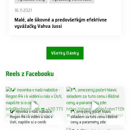
16.11.2021
Malé, ale šikovné a predovšetkým efektívne
vyvážačky Vahva Jussi
Všetky články
Reels z Facebooku
❗️🧨 novinka v naší nabídce -
❗️🪓 omezený počet hlavic
Regon R4 ℹ️ k vidění u nás v
skladem za tuto cenu ℹ️ Běžné
Ústí, napište si o ceník:
ceny a parametry zde:
info@jpjforest.com ☎️ +420
https://share.google/LnhmTfZl