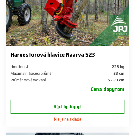
Harvestorová hlavice Naarva S23
Hmotnost
235 kg
Maximální kácecí průměr
23 cm
Průměr odvětvování
5 - 23 cm
Cena dopytom
Rýchly dopyt
Nie je na sklade