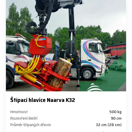
Štípací hlavice Naarva K32
Hmotnost
500 kg
Rozevření kleští
90 cm
Průměr štípaných dřevin
32 cm (28 cm)