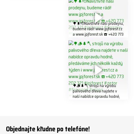
773 202 321 #jpjforest #regon
K8W5t7i6o ☎️ +420 773 202
#firewood
321 #jpjforest #forsmw
#firewood #
🌳🌲🫡Navštivte naší prodejnu,
budeme rádi! www.jpjforest.cz
a www.jpjforest.sk ☎️ +420 773
202 321 #jpjforest #forsmw
#biojack #regon #vahvajussi
🌳🪵🌲🪓 strojů na výrobu
palivového dřeva najdete v
naší nabídce opravdu hodně,
předáváme jich několik každý
týden ℹ️ www.jpjforest.cz a
www.jpjforest.sk ☎️ +420 773
202 321 #jpjforest #zetor
#firewood #regon
Objednajte kľudne po telefóne!
#firewoodproduction