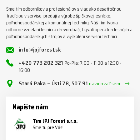
Sme tím odborníkov a profesionálov s viac ako desaťročnou
tradíciou v servise, predaji a výrobe špičkovej lesnícke,
poľnohospodárskej a komunálnej techniky. Náš tím tvoria
odborne vzdelaní lesníci a drevorubači, bývalí operátori lesných a
poľnohospodárskych strojov a vyškolení servisní technici.
info@jpjforest.sk
+420 773 202 321
Po-Pia: 7:00 - 11:30 a 12:30 -
16:00
Stará Paka – Ústí 78, 507 91
navigovať sem
Napíšte nám
Tím JPJ Forest s.r.o.
Sme tu pre Vás!