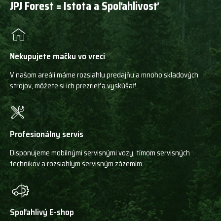
JPJ Forest = Istota a Spoľahlivosť
Nekupujete mačku vo vreci
V našom areáli máme rozsiahlu predajňu a mnoho skladových
strojov, môžete si ich prezrieť a vyskúšať!
Profesionálny servis
Disponujeme mobilnými servisnými vozy, tímom servisných
technikov a rozsiahlym servisným zázemím.
Spoľahlivý E-shop