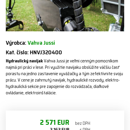
Výrobca:
Vahva Jussi
Kat. číslo: HNVJ320400
Hydraulický navijak
Vahva Jussi je veľmi cenným pomocníkom
najmä pri práci v lese. Pri využitie navijaku obslúžite väčšiu časť
porastu na jedno zastavenie vyvážačky a tým zefektívnite svoju
prácu. V cene je zahrnutý navijak, hydraulické rozvody, elektro-
hydraulická sekcie pre zapojenie do rozvádzača, diaľkové
ovládanie, elektroinštalácie.
2 571 EUR
bez DPH
3 162 EUR
s DPH