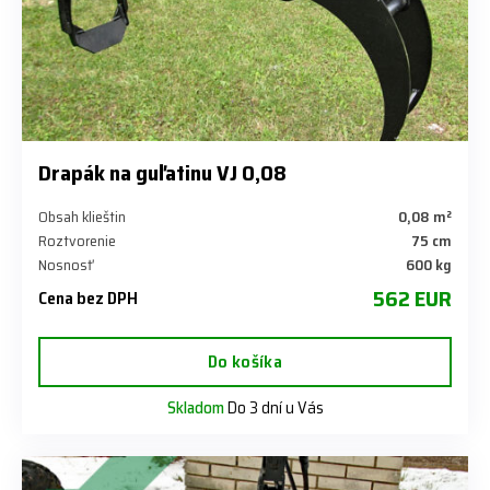
Drapák na guľatinu VJ 0,08
Obsah klieštin
0,08 m²
Roztvorenie
75 cm
Nosnosť
600 kg
562 EUR
Cena bez DPH
Do košíka
Skladom
Do 3 dní u Vás