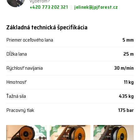
výberom?
+420 773 202 321
jelinek@jpjforest.cz
Základná technická špecifikácia
Priemer oceľového lana
5 mm
Dĺžka lana
25 m
Rýchlosť navíjania
30 m/min
Hmotnosť
11 kg
Ťažná sila
435 kg
Pracovný tlak
175 bar