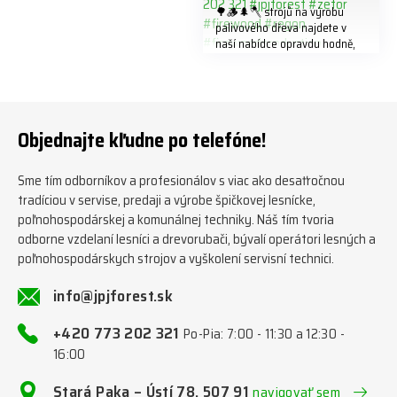
🌳🪵🌲🪓 strojů na výrobu
palivového dřeva najdete v
naší nabídce opravdu hodně,
předáváme jich několik každý
týden ℹ️ www.jpjforest.cz a
www.jpjforest.sk ☎️ +420 773
202 321 #jpjforest #zetor
#firewood #regon
Objednajte kľudne po telefóne!
#firewoodproduction
Sme tím odborníkov a profesionálov s viac ako desaťročnou
tradíciou v servise, predaji a výrobe špičkovej lesnícke,
poľnohospodárskej a komunálnej techniky. Náš tím tvoria
odborne vzdelaní lesníci a drevorubači, bývalí operátori lesných a
poľnohospodárskych strojov a vyškolení servisní technici.
info@jpjforest.sk
+420 773 202 321
Po-Pia: 7:00 - 11:30 a 12:30 -
16:00
Stará Paka – Ústí 78, 507 91
navigovať sem