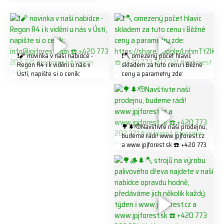
❗️🧨 novinka v naší nabídce -
❗️🪓 omezený počet hlavic
Regon R4 ℹ️ k vidění u nás v
skladem za tuto cenu ℹ️ Běžné
Ústí, napište si o ceník:
ceny a parametry zde:
info@jpjforest.com ☎️ +420
https://share.google/LnhmTfZl
773 202 321 #jpjforest #regon
K8W5t7i6o ☎️ +420 773 202
#firewood
321 #jpjforest #forsmw
#firewood #
🌳🌲🫡Navštivte naší prodejnu,
budeme rádi! www.jpjforest.cz
a www.jpjforest.sk ☎️ +420 773
202 321 #jpjforest #forsmw
#biojack #regon #vahvajussi