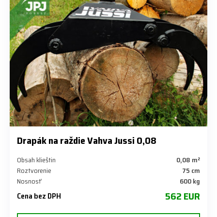
Drapák na raždie Vahva Jussi 0,08
Obsah klieštin
0,08 m²
Roztvorenie
75 cm
Nosnosť
600 kg
562 EUR
Cena bez DPH