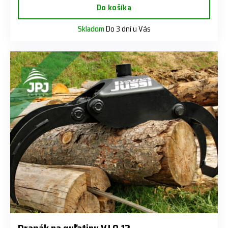
Do košíka
Skladom
Do 3 dní u Vás
Drapák na guľatinu VJ 0,12