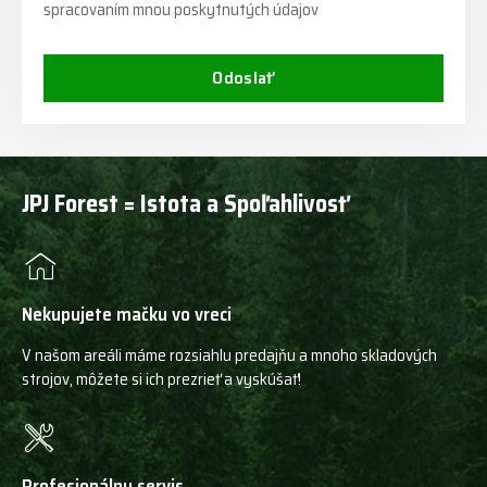
spracovaním mnou poskytnutých údajov
Odoslať
JPJ Forest = Istota a Spoľahlivosť
Nekupujete mačku vo vreci
V našom areáli máme rozsiahlu predajňu a mnoho skladových
strojov, môžete si ich prezrieť a vyskúšať!
Profesionálny servis