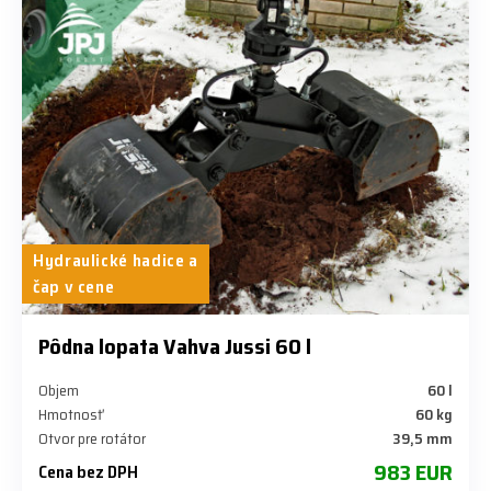
Hydraulické hadice a
čap v cene
Pôdna lopata Vahva Jussi 60 l
Objem
60 l
Hmotnosť
60 kg
Otvor pre rotátor
39,5 mm
983 EUR
Cena bez DPH