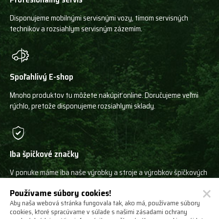
Disponujeme mobilnými servisnými vozy, tímom servisných
technikov a rozsiahlym servisným zázemím.
Spoľahlivý E-shop
Mnoho produktov tu môžete nakúpiť online. Doručujeme veľmi
rýchlo, pretože disponujeme rozsiahlymi sklady.
Iba špičkové značky
V ponuke máme iba naše výrobky a stroje a výrobkov špičkových
svetových výrobcov!
Používame súbory cookies!
Aby naša webová stránka fungovala tak, ako má, používame súbory
cookies, ktoré spracúvame v súlade s našimi zásadami ochrany