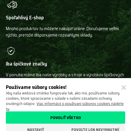
Spoľahlivý E-shop
Mnoho produktov tu môžete nakúpiť online. Doručujeme veľmi
rýchlo, pretože disponujeme rozsiahlymi sklady.
Iba špičkové značky
V ponuke máme iba naše výrobky a stroje a výrobkov špičkových
svetových výrobcov!
Používame súbory cookies!
Aby naša webová stránka fungovala tak, ako má, používame súbory
cookies, ktoré spracúvame v súlade s našimi zásadami ochrany
osobných údajov.
Viac informácií o používaní súborov cookies nájdete
tu
.
Ochrana osobných údajov
Obchodné podmienky
POVOLIŤ VŠETKO
Odstúpenie od zmluvy
O nás
Nastavení cookies
NASTAVIŤ
POVOĽTE LEN NEVYHNUTNÉ