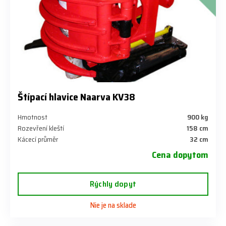
Štípací hlavice Naarva KV38
Hmotnost
900 kg
Rozevření kleští
158 cm
Kácecí průměr
32 cm
Cena dopytom
Rýchly dopyt
Nie je na sklade