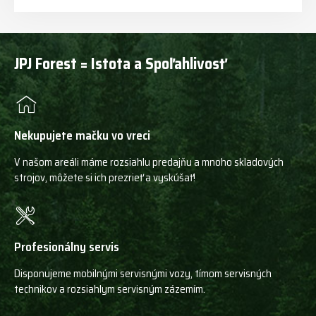
JPJ Forest = Istota a Spoľahlivosť
Nekupujete mačku vo vreci
V našom areáli máme rozsiahlu predajňu a mnoho skladových
strojov, môžete si ich prezrieť a vyskúšať!
Profesionálny servis
Disponujeme mobilnými servisnými vozy, tímom servisných
technikov a rozsiahlym servisným zázemím.