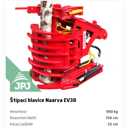
Štípací hlavice Naarva EV38
Hmotnost
990 kg
Rozevření kleští
158 cm
Kácecí průměr
32 cm