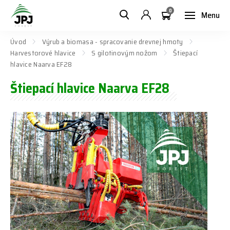
0
Menu
Úvod
Výrub a biomasa - spracovanie drevnej hmoty
Harvestorové hlavice
S gilotinovým nožom
Štiepací
hlavice Naarva EF28
Štiepací hlavice Naarva EF28