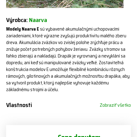
Výrobca:
Naarva
Modely Naarva E
sú vybavené akumulačnými uchopovacími
zariadeniami, ktoré výrazne zvyšujú produktivitu malého zberu
dreva. Akumulácia zväzkov vo zvislej polohe zrýchľuje prácu a
znižuje počet potrebných pohybov žeriavu. Zväzky stromov sa
ľahko zbierajú a nakladajú. Drapák je vyrovnaný a nevyklání sa
dopredu, ani keď sú manipulované zväzky veľké. Zostaviteľná
konštrukcia modelov E umožňuje flexibilné kombináciu rôznych
rámových, gilotinových a akumulačných možnosťou drapáka, aby
sa vytvoril produkt, ktorý najlepšie vyhovuje každému
základnému strojmi a účelu.
Vlastnosti
Zobraziť všetko