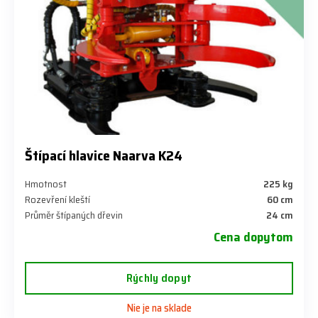
Štípací hlavice Naarva K24
Hmotnost
225 kg
Rozevření kleští
60 cm
Průměr štípaných dřevin
24 cm
Cena dopytom
Rýchly dopyt
Nie je na sklade