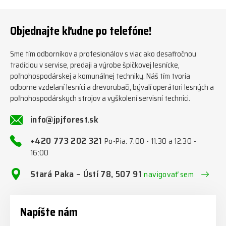
www.jpjforest.sk ☎️ +420 773
orie/multifunkcni-rotacni-
202 321 #jpjforest #zetor
jednotky/ www.jpjforest.cz a
#firewood #regon
www.jpjforest.sk #jpjforest
Objednajte kľudne po telefóne!
#firewoodproduction
#firewood #deitmer
Sme tím odborníkov a profesionálov s viac ako desaťročnou
tradíciou v servise, predaji a výrobe špičkovej lesnícke,
poľnohospodárskej a komunálnej techniky. Náš tím tvoria
odborne vzdelaní lesníci a drevorubači, bývalí operátori lesných a
poľnohospodárskych strojov a vyškolení servisní technici.
info@jpjforest.sk
+420 773 202 321
Po-Pia: 7:00 - 11:30 a 12:30 -
16:00
Stará Paka – Ústí 78, 507 91
navigovať sem
Napíšte nám