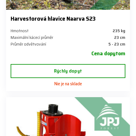
Harvestorová hlavice Naarva S23
Hmotnost
235 kg
Maximální kácecí průměr
23 cm
Průměr odvětvování
5 - 23 cm
Cena dopytom
Rýchly dopyt
Nie je na sklade