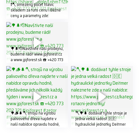
❗️🪓 omezený počet hlavic
skladem za tuto cenu ℹ️ Běžné
ceny a parametry zde:
https://share.google/LnhmTfZl
K8W5t7i6o ☎️ +420 773 202
321 #jpjforest #forsmw
#firewood #
🌳🌲🫡Navštivte naší prodejnu,
budeme rádi! www.jpjforest.cz
a www.jpjforest.sk ☎️ +420 773
202 321 #jpjforest #forsmw
#biojack #regon #vahvajussi
🌳🪵🌲🪓 strojů na výrobu
🪓🌳🌲 dodávat tyhle stroje je
palivového dřeva najdete v
jedna velká radost 🇩🇪
naší nabídce opravdu hodně,
hydraulické jednotky Deitmer
předáváme jich několik každý
naleznete zde v naší nabídce:
týden ℹ️ www.jpjforest.cz a
https://www.jpjforest.cz/kateg