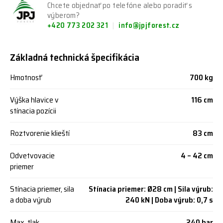
Chcete objednať po telefóne alebo poradiť s
výberom?
+420 773 202 321
info@jpjforest.cz
Základná technická špecifikácia
Hmotnosť
700 kg
Výška hlavice v
116 cm
stínacia pozícii
Roztvorenie klieští
83 cm
Odvetvovacie
4 – 42 cm
priemer
Stínacia priemer, sila
Stínacia priemer: Ø28 cm | Sila výrub:
a doba výrub
240 kN | Doba výrub: 0,7 s
Max. tlak
240 bar