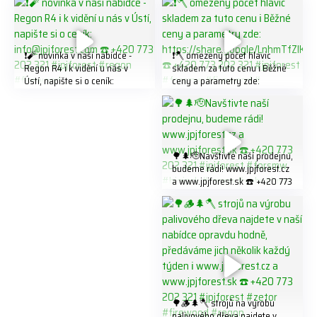
❗️🧨 novinka v naší nabídce -
❗️🪓 omezený počet hlavic
Regon R4 ℹ️ k vidění u nás v
skladem za tuto cenu ℹ️ Běžné
Ústí, napište si o ceník:
ceny a parametry zde:
info@jpjforest.com ☎️ +420
https://share.google/LnhmTfZl
773 202 321 #jpjforest #regon
K8W5t7i6o ☎️ +420 773 202
#firewood
321 #jpjforest #forsmw
#firewood #
🌳🌲🫡Navštivte naší prodejnu,
budeme rádi! www.jpjforest.cz
a www.jpjforest.sk ☎️ +420 773
202 321 #jpjforest #forsmw
#biojack #regon #vahvajussi
🌳🪵🌲🪓 strojů na výrobu
palivového dřeva najdete v