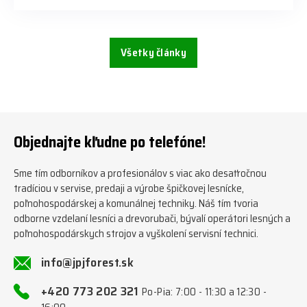
Všetky články
Objednajte kľudne po telefóne!
Sme tím odborníkov a profesionálov s viac ako desaťročnou
tradíciou v servise, predaji a výrobe špičkovej lesnícke,
poľnohospodárskej a komunálnej techniky. Náš tím tvoria
odborne vzdelaní lesníci a drevorubači, bývalí operátori lesných a
poľnohospodárskych strojov a vyškolení servisní technici.
info@jpjforest.sk
+420 773 202 321
Po-Pia: 7:00 - 11:30 a 12:30 -