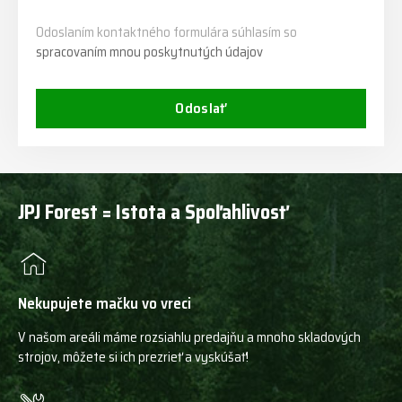
Odoslaním kontaktného formulára súhlasím so
spracovaním mnou poskytnutých údajov
Odoslať
JPJ Forest = Istota a Spoľahlivosť
Nekupujete mačku vo vreci
V našom areáli máme rozsiahlu predajňu a mnoho skladových
strojov, môžete si ich prezrieť a vyskúšať!