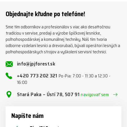
202 321 #jpjforest #zetor
jednotky/ www.jpjforest.cz a
#firewood #regon
www.jpjforest.sk #jpjforest
Objednajte kľudne po telefóne!
#firewoodproduction
#firewood #deitmer
Sme tím odborníkov a profesionálov s viac ako desaťročnou
tradíciou v servise, predaji a výrobe špičkovej lesnícke,
poľnohospodárskej a komunálnej techniky. Náš tím tvoria
odborne vzdelaní lesníci a drevorubači, bývalí operátori lesných a
poľnohospodárskych strojov a vyškolení servisní technici.
info@jpjforest.sk
+420 773 202 321
Po-Pia: 7:00 - 11:30 a 12:30 -
16:00
Stará Paka – Ústí 78, 507 91
navigovať sem
Napíšte nám