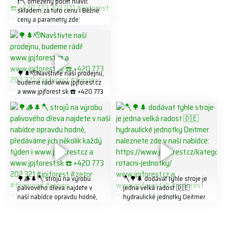
❗️🪓 omezený počet hlavic
skladem za tuto cenu ℹ️ Běžné
ceny a parametry zde:
https://share.google/LnhmTfZl
K8W5t7i6o ☎️ +420 773 202
321 #jpjforest #forsmw
#firewood #
🌳🌲🫡Navštivte naší prodejnu,
budeme rádi! www.jpjforest.cz
a www.jpjforest.sk ☎️ +420 773
202 321 #jpjforest #forsmw
#biojack #regon #vahvajussi
🌳🪵🌲🪓 strojů na výrobu
🪓🌳🌲 dodávat tyhle stroje je
palivového dřeva najdete v
jedna velká radost 🇩🇪
naší nabídce opravdu hodně,
hydraulické jednotky Deitmer
předáváme jich několik každý
naleznete zde v naší nabídce:
týden ℹ️ www.jpjforest.cz a
https://www.jpjforest.cz/kateg
www.jpjforest.sk ☎️ +420 773
orie/multifunkcni-rotacni-