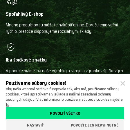
Spoľahlivý E-shop
Mnoho produktov tu môžete nakúpiť online. Doručujeme veľmi
rýchlo, pretože disponujeme rozsiahlymi sklady.
Iba špičkové značky
V ponuke máme iba naše výrobky a stroje a výrobkov špičkových
svetových výrobcov!
Používame súbory cookies!
Aby naša webová stránka fungovala tak, ako má, používame súbory
cookies, ktoré spracúvame v súlade s našimi zásadami ochrany
osobných údajov.
Viac informácií o používaní súborov cookies nájdete
tu
.
Ochrana osobných údajov
Obchodné podmienky
POVOLIŤ VŠETKO
Odstúpenie od zmluvy
O nás
Nastavení cookies
NASTAVIŤ
POVOĽTE LEN NEVYHNUTNÉ
VYROBILO