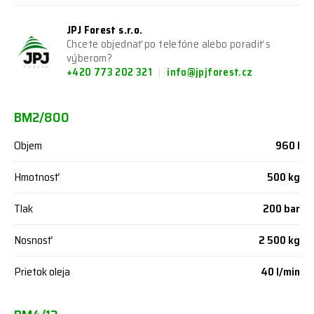
JPJ Forest s.r.o.
Chcete objednať po telefóne alebo poradiť s
výberom?
+420 773 202 321
info@jpjforest.cz
BM2/800
Objem
960 l
Hmotnosť
500 kg
Tlak
200 bar
Nosnosť
2 500 kg
Prietok oleja
40 l/min