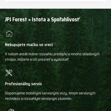
JPJ Forest = Istota a Spoľahlivosť
Nekupujete mačku vo vreci
V našom areáli máme rozsiahlu predajňu a mnoho skladových
strojov, môžete si ich prezrieť a vyskúšať!
Profesionálny servis
Disponujeme mobilnými servisnými vozy, tímom servisných
technikov a rozsiahlym servisným zázemím.