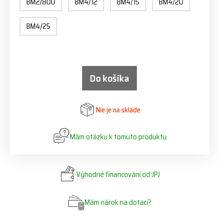
BM2/800
BM4/12
BM4/15
BM4/20
BM4/25
Do košíka
Nie je na sklade
Mám otázku k tomuto produktu
Výhodné financování od JPJ
Mám nárok na dotaci?