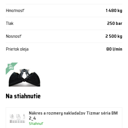
Hmotnosť
1 480 kg
Tlak
250 bar
Nosnosť
2 500 kg
Prietok oleja
80 l/min
Na stiahnutie
Nákres a rozmery nakladačov Tizmar séria BM
2_4
Stiahnuť