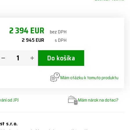
2 394 EUR
bez DPH
2 945 EUR
s DPH
Do košíka
Mám otázku k tomuto produktu
ání od JPJ
Mám nárok na dotaci?
st s.r.o.