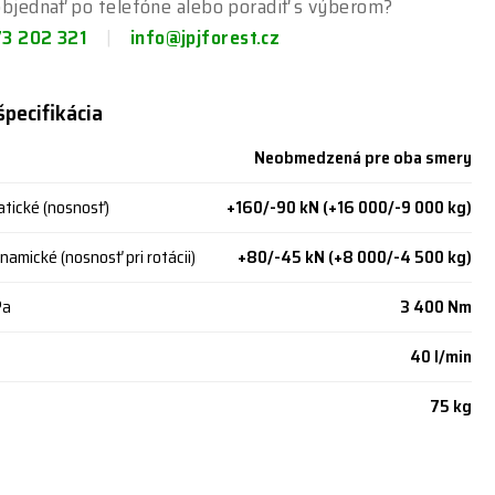
bjednať po telefóne alebo poradiť s výberom?
73 202 321
info@jpjforest.cz
špecifikácia
Neobmedzená pre oba smery
atické (nosnosť)
+160/-90 kN (+16 000/-9 000 kg)
amické (nosnosť pri rotácii)
+80/-45 kN (+8 000/-4 500 kg)
Pa
3 400 Nm
40 l/min
75 kg