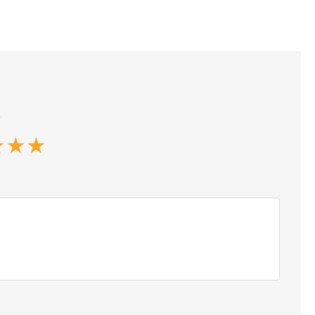
*
★
★
★