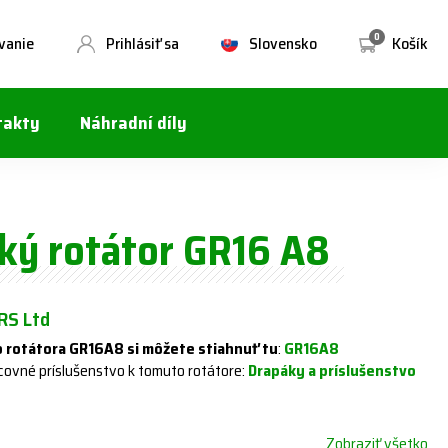
0
vanie
Prihlásiť sa
Slovensko
Košík
takty
Náhradní díly
ký rotátor GR16 A8
S Ltd
 rotátora GR16A8 si môžete stiahnuť tu
:
GR16A8
covné príslušenstvo k tomuto rotátore:
Drapáky a príslušenstvo
Zobraziť všetko