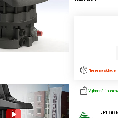
Nie je na sklade
Výhodné financov
JPJ Fore