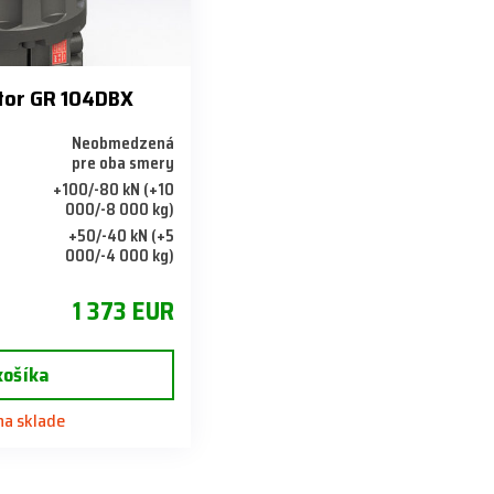
átor GR 104DBX
Neobmedzená
pre oba smery
+100/-80 kN (+10
000/-8 000 kg)
+50/-40 kN (+5
i
000/-4 000 kg)
1 373 EUR
košíka
 na sklade