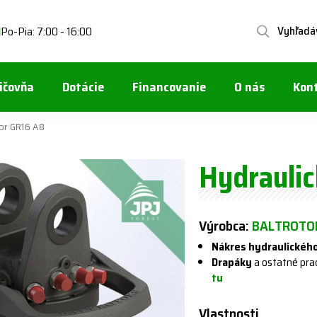
Vyhľadá
Po-Pia: 7:00 - 16:00
1
ičovňa
Dotácie
Financovanie
O nás
Kon
tor GR16 A8
Hydraulic
Výrobca:
BALTROTOR
Nákres hydraulického
Drapáky
a ostatné pra
tu
Vlastnosti