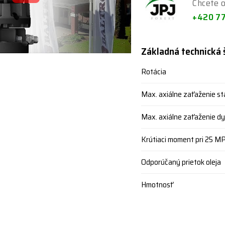
Chcete o
+420 7
Základná technická 
Rotácia
Max. axiálne zaťaženie st
Max. axiálne zaťaženie dyn
Krútiaci moment pri 25 M
Odporúčaný prietok oleja
Hmotnosť