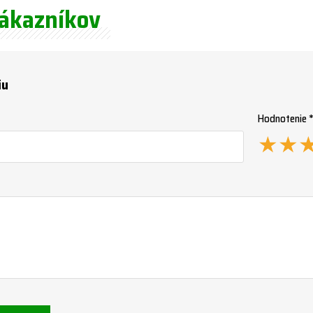
zákazníkov
iu
Hodnotenie 
★
★