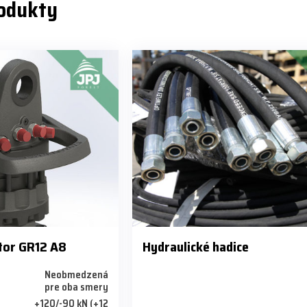
rodukty
tor GR12 A8
Hydraulické hadice
Neobmedzená
pre oba smery
+120/-90 kN (+12