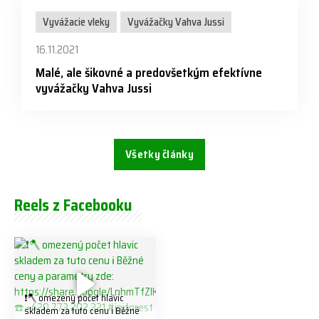
Vyvážacie vleky
Vyvážačky Vahva Jussi
16.11.2021
Malé, ale šikovné a predovšetkým efektívne
vyvážačky Vahva Jussi
Všetky články
Reels z Facebooku
❗️🪓 omezený počet hlavic
skladem za tuto cenu ℹ️ Běžné