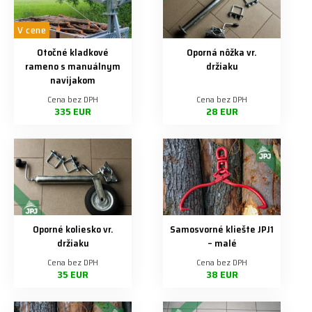
V cene
Otočné kladkové
Oporná nôžka vr.
rameno s manuálnym
držiaku
navijakom
Cena bez DPH
Cena bez DPH
335 EUR
28 EUR
Oporné koliesko vr.
Samosvorné kliešte JPJ1
držiaku
– malé
Cena bez DPH
Cena bez DPH
35 EUR
38 EUR