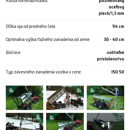
Korba materiál/hrúbka
pozinkovaný
oceľový
plech/1,3 mm
Dĺžka oja od predného čela
94 cm
Optimálna výška ťažného zariadenia od zeme
30 - 40 cm
Bočnice
voliteľné
príslušenstvo
Typ závesného zariadenia vozíka v cene
ISO 50
+ 1