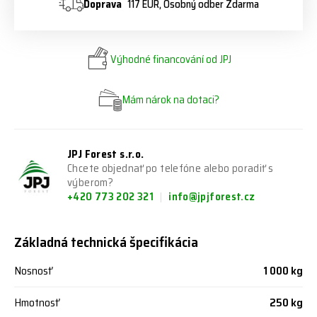
Doprava
117 EUR, Osobný odber Zdarma
Výhodné financování od JPJ
Mám nárok na dotaci?
JPJ Forest s.r.o.
Chcete objednať po telefóne alebo poradiť s
výberom?
+420 773 202 321
info@jpjforest.cz
Základná technická špecifikácia
Nosnosť
1 000 kg
Hmotnosť
250 kg