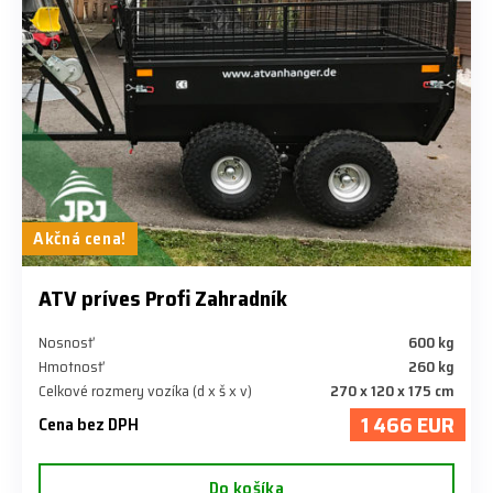
Akčná cena!
ATV príves Profi Zahradník
Nosnosť
600 kg
Hmotnosť
260 kg
Celkové rozmery vozíka (d x š x v)
270 x 120 x 175 cm
1 466 EUR
Cena bez DPH
Do košíka