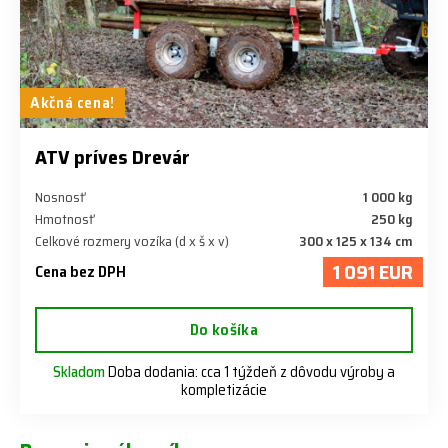
Akčná cena!
ATV príves Drevár
Nosnosť
1 000 kg
Hmotnosť
250 kg
Celkové rozmery vozíka (d x š x v)
300 x 125 x 134 cm
1 091 EUR
Cena bez DPH
Do košíka
Skladom
Doba dodania: cca 1 týždeň z dôvodu výroby a
kompletizácie