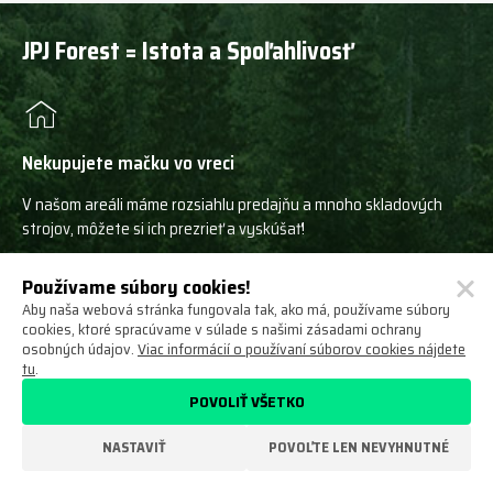
JPJ Forest = Istota a Spoľahlivosť
Nekupujete mačku vo vreci
V našom areáli máme rozsiahlu predajňu a mnoho skladových
strojov, môžete si ich prezrieť a vyskúšať!
Používame súbory cookies!
Aby naša webová stránka fungovala tak, ako má, používame súbory
cookies, ktoré spracúvame v súlade s našimi zásadami ochrany
Profesionálny servis
osobných údajov.
Viac informácií o používaní súborov cookies nájdete
tu
.
Disponujeme mobilnými servisnými vozy, tímom servisných
POVOLIŤ VŠETKO
technikov a rozsiahlym servisným zázemím.
NASTAVIŤ
POVOĽTE LEN NEVYHNUTNÉ