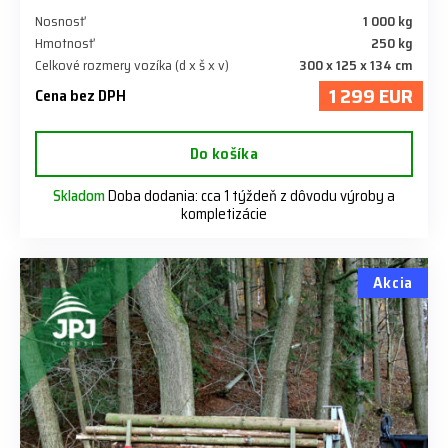
Nosnosť
1 000 kg
Hmotnosť
250 kg
Celkové rozmery vozíka (d x š x v)
300 x 125 x 134 cm
1 299 EUR
Cena bez DPH
Do košíka
Skladom
Doba dodania: cca 1 týždeň z dôvodu výroby a
kompletizácie
Akcia