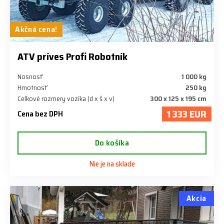
Akčná cena!
ATV príves Profi Robotník
Nosnosť
1 000 kg
Hmotnosť
250 kg
Celkové rozmery vozíka (d x š x v)
300 x 125 x 195 cm
1 333 EUR
Cena bez DPH
Do košíka
Nie je na sklade
Akcia