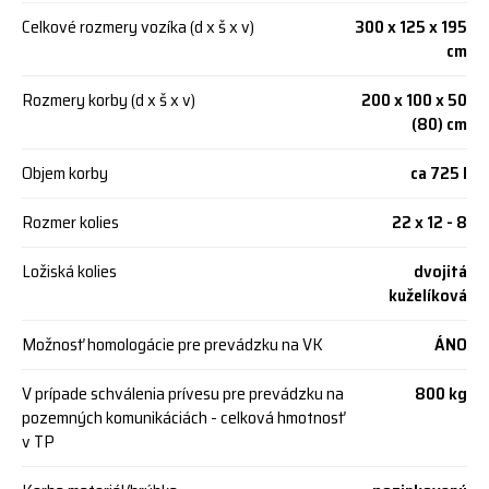
Celkové rozmery vozíka (d x š x v)
300 x 125 x 195
cm
Rozmery korby (d x š x v)
200 x 100 x 50
(80) cm
Objem korby
ca 725 l
Rozmer kolies
22 x 12 - 8
Ložiská kolies
dvojitá
kuželíková
Možnosť homologácie pre prevádzku na VK
ÁNO
V prípade schválenia prívesu pre prevádzku na
800 kg
pozemných komunikáciách - celková hmotnosť
v TP