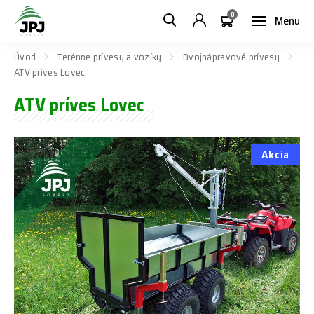
0
Menu
Úvod
Terénne prívesy a vozíky
Dvojnápravové prívesy
ATV príves Lovec
ATV príves Lovec
Akcia