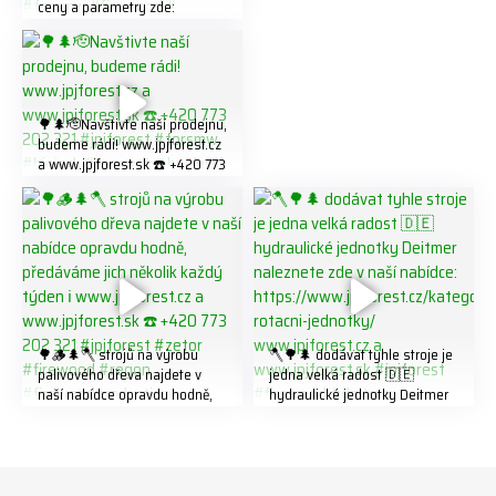
ceny a parametry zde:
https://share.google/LnhmTfZl
K8W5t7i6o ☎️ +420 773 202
321 #jpjforest #forsmw
#firewood #
🌳🌲🫡Navštivte naší prodejnu,
budeme rádi! www.jpjforest.cz
a www.jpjforest.sk ☎️ +420 773
202 321 #jpjforest #forsmw
#biojack #regon #vahvajussi
🌳🪵🌲🪓 strojů na výrobu
🪓🌳🌲 dodávat tyhle stroje je
palivového dřeva najdete v
jedna velká radost 🇩🇪
naší nabídce opravdu hodně,
hydraulické jednotky Deitmer
předáváme jich několik každý
naleznete zde v naší nabídce:
týden ℹ️ www.jpjforest.cz a
https://www.jpjforest.cz/kateg
www.jpjforest.sk ☎️ +420 773
orie/multifunkcni-rotacni-
202 321 #jpjforest #zetor
jednotky/ www.jpjforest.cz a
#firewood #regon
www.jpjforest.sk #jpjforest