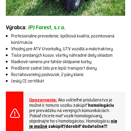
Výrobca:
JPJ Forest, s.r.o.
Profesionálne prevedenie, špičková kvalita, pozinkovaná
konštrukcia
Vhodný pre ATV štvorkolky, UTV vozidlá a malotraktory
Tisíce predaných kusov, všetky náhradné diely skladom
Kladkové rameno pre ľahšie sklápanie korby
Predĺžené zadné čelo pre lepší transport diviny
Roztahovatelný podvozok, 2 páry klaníc
český CE certifikát
Upozornenie:
Ako voliteľné príslušenstvo je
možné k tomuto vozíku zakúpiť
homologáciu
pre prevádzku na verejných komunikáciách.
Pokiaľ chcete mať vozík homologovaný,
objednajte ho s homologáciou. Homologáciu
nie
je možné
zakúpiť/dorobiť dodatočne!!!