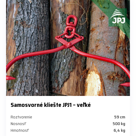
Samosvorné kliešte JPJ1 – veľké
Roztvorenie
59 cm
Nosnosť
500 kg
Hmotnosť
6,4 kg