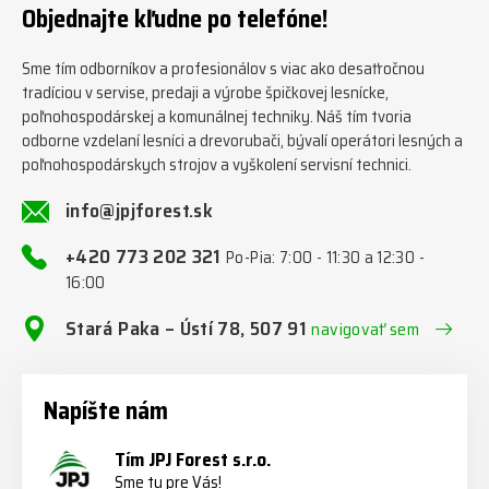
Objednajte kľudne po telefóne!
#firewoodproduction
#firewood #deitmer
Sme tím odborníkov a profesionálov s viac ako desaťročnou
tradíciou v servise, predaji a výrobe špičkovej lesnícke,
poľnohospodárskej a komunálnej techniky. Náš tím tvoria
odborne vzdelaní lesníci a drevorubači, bývalí operátori lesných a
poľnohospodárskych strojov a vyškolení servisní technici.
info@jpjforest.sk
+420 773 202 321
Po-Pia: 7:00 - 11:30 a 12:30 -
16:00
Stará Paka – Ústí 78, 507 91
navigovať sem
Napíšte nám
Tím JPJ Forest s.r.o.
Sme tu pre Vás!