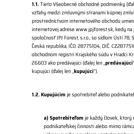
1.1.
Tieto Všeobecné obchodné podmienky (ďale
vzťahy medzi zmluvnými stranami kúpnej zmlu
prostredníctvom internetového obchodu umie
internetovej adrese www.jpjforest.sk, kedy na 
spoločnosť JPJ Forest, s.r.o., so sídlom Ústí 78,
Česká republika, IČO: 28775104, DIČ: CZ287751
obchodnom registri Krajského súdu v Hradci Krá
26603 ako predávajúci (ďalej len „
predávajúci
kupujúci (ďalej len „
kupujúci
“).
1.2.
Kupujúcim
je spotrebiteľ alebo podnikateľ
a)
Spotrebiteľom
je každý človek, ktorý
podnikateľskej činnosti alebo mimo rám