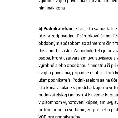
výkonu svojho povolania uzatvára zmluvu 
ním inak koná.
b)
Podnikateľom
je ten, kto samostatne
účet a zodpovednosť zárobkovú činnosť 
obdobným spôsobom so zámerom činiť ta
dosiahnutia zisku. Za podnikateľa je pova
osoba, ktorá uzatvára zmluvy súvisiace s
výrobné alebo obdobnou činnosťou či pr
svojho povolania, prípadne osoba, ktorá 
účet podnikateľa. Podnikateľom sa na úče
kto koná v súlade s predchádzajúcou vetou
podnikateľskej činnosti. Ak uvedie kupujú
v písomnom vyhotovení kúpnej zmluvy svoj
potom berie na vedomie, že pre neho plat
VOP pre podnikateľov.