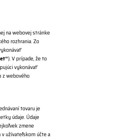
ej na webovej stránke
ého rozhrania. Zo
vykonávať
čet“
). V prípade, že to
pujúci vykonávať
mo z webového
jednávaní tovaru je
etky údaje. Údaje
kejkoľvek zmene
 v užívateľskom účte a