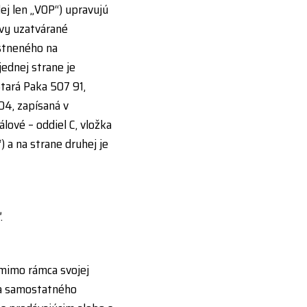
j len „VOP“) upravujú
vy uzatvárané
stneného na
jednej strane je
 Stará Paka 507 91,
04, zapísaná v
lové – oddiel C, vložka
“) a na strane druhej je
.
 mimo rámca svojej
ca samostatného