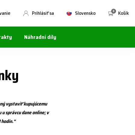
0
vanie
Prihlásiť sa
Slovensko
Košík
takty
Náhradní díly
nky
inný vystaviť kupujúcemu
 u správcu dane online; v
 hodín.“