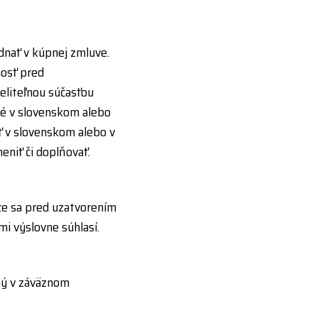
nať v kúpnej zmluve.
nosť pred
liteľnou súčasťou
é v slovenskom alebo
 v slovenskom alebo v
niť či doplňovať.
že sa pred uzatvorením
mi výslovne súhlasí.
ný v záväznom