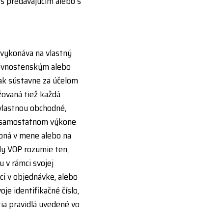
s predávajúcim alebo s
 vykonáva na vlastný
živnostenským alebo
k sústavne za účelom
žovaná tiež každá
 vlastnou obchodné,
i samostatnom výkone
koná v mene alebo na
ly VOP rozumie ten,
 v rámci svojej
ci v objednávke, alebo
e identifikačné číslo,
ia pravidlá uvedené vo