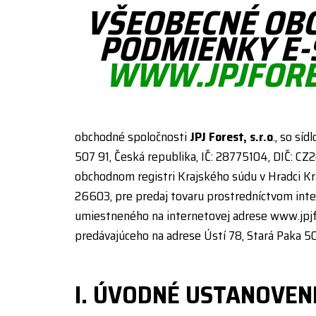
VŠEOBECNÉ OB
PODMIENKY E
WWW.JPJFORE
obchodné spoločnosti
JPJ Forest, s.r.o
., so sí
507 91, Česká republika, IČ: 28775104, DIČ: CZ
obchodnom registri Krajského súdu v Hradci Krá
26603, pre predaj tovaru prostredníctvom in
umiestneného na internetovej adrese www.jpjf
predávajúceho na adrese Ústí 78, Stará Paka 50
I. ÚVODNÉ USTANOVEN