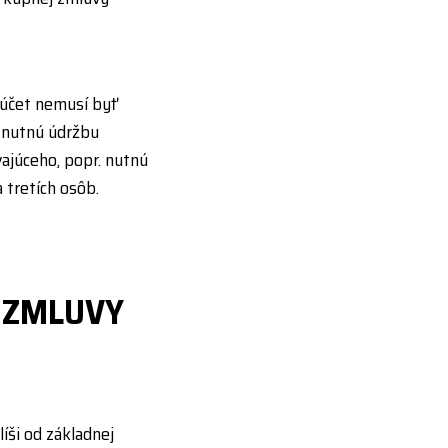
 účet nemusí byť
 nutnú údržbu
ajúceho, popr. nutnú
tretích osôb.
 ZMLUVY
íši od základnej