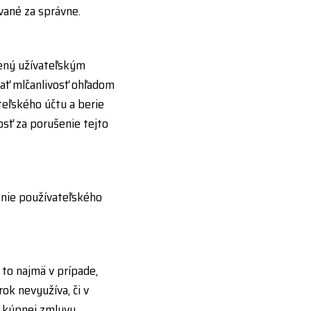
vané za správne.
ený užívateľským
ať mlčanlivosť ohľadom
teľského účtu a berie
sť za porušenie tejto
anie používateľského
 to najmä v prípade,
rok nevyužíva, či v
z kúpnej zmluvy