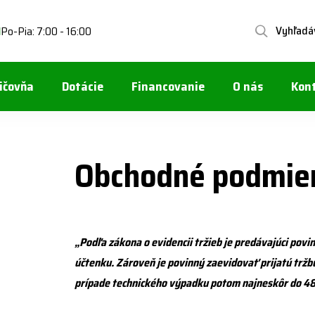
Vyhľadá
Po-Pia: 7:00 - 16:00
1
ičovňa
Dotácie
Financovanie
O nás
Kon
Obchodné podmie
„Podľa zákona o evidencii tržieb je predávajúci pov
účtenku. Zároveň je povinný zaevidovať prijatú tržbu
prípade technického výpadku potom najneskôr do 48