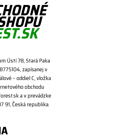
CHODNÉ
-SHOPU
ST.SK
dlom Ústí 78, Stará Paka
28775104, zapísanej v
lové – oddiel C, vložka
ternetového obchodu
orest.sk a v prevádzke
7 91, Česká republika.
IA