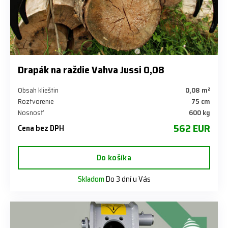
Drapák na raždie Vahva Jussi 0,08
Obsah klieštin
0,08 m²
Roztvorenie
75 cm
Nosnosť
600 kg
562 EUR
Cena bez DPH
Do košíka
Skladom
Do 3 dní u Vás