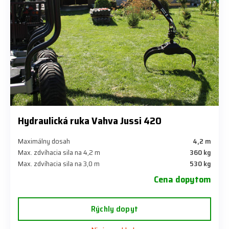
Hydraulická ruka Vahva Jussi 420
Maximálny dosah
4,2 m
Max. zdvíhacia sila na 4,2 m
360 kg
Max. zdvíhacia sila na 3,0 m
530 kg
Cena dopytom
Rýchly dopyt