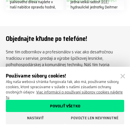
palivového dřeva najdete v
jedna velká radost 🇩🇪
naší nabídce opravdu hodně,
hydraulické jednotky Deitmer
předáváme jich několik každý
naleznete zde v naší nabídce:
týden ℹ️ www.jpjforest.cz a
https://www.jpjforest.cz/kateg
www.jpjforest.sk ☎️ +420 773
orie/multifunkcni-rotacni-
202 321 #jpjforest #zetor
jednotky/ www.jpjforest.cz a
#firewood #regon
www.jpjforest.sk #jpjforest
Objednajte kľudne po telefóne!
#firewoodproduction
#firewood #deitmer
Sme tím odborníkov a profesionálov s viac ako desaťročnou
tradíciou v servise, predaji a výrobe špičkovej lesnícke,
poľnohospodárskej a komunálnej techniky. Náš tím tvoria
odborne vzdelaní lesníci a drevorubači, bývalí operátori lesných a
Používame súbory cookies!
poľnohospodárskych strojov a vyškolení servisní technici.
Aby naša webová stránka fungovala tak, ako má, používame súbory
cookies, ktoré spracúvame v súlade s našimi zásadami ochrany
info@jpjforest.sk
osobných údajov.
Viac informácií o používaní súborov cookies nájdete
tu
.
+420 773 202 321
Po-Pia: 7:00 - 11:30 a 12:30 -
POVOLIŤ VŠETKO
16:00
NASTAVIŤ
POVOĽTE LEN NEVYHNUTNÉ
Stará Paka – Ústí 78, 507 91
navigovať sem