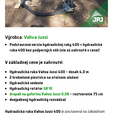
Výrobca:
Vahva Jussi
Podstavcová verzia hydraulickej ruky 400 = hydraulická
ruka 400 bez podperných nôh (nie sú zahrnuté v cene)!
V základnej cene je zahrnuté:
Hydraulická ruka Vahva Jussi 400 – dosah 4,0 m
2 hrebeňové piestnice na otočnom uložení
Hydraulické vedenie
Hydraulický rotátor
GR 10
drapák na guľatinu Vahva Jussi 0,08
– roztvorenie 75 cm
dvojpákový hydraulický rozvádzač
Hydraulická
ruka Vahva Jussi 400
je postavená na základnom