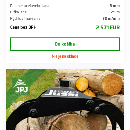
Priemer oceľového lana
5 mm
Dĺžka lana
25 m
Rýchlosť navíjania
30 m/min
2 571 EUR
Cena bez DPH
Do košíka
Nie je na sklade