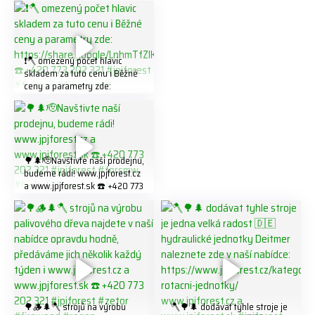
❗️🪓 omezený počet hlavic
skladem za tuto cenu ℹ️ Běžné
ceny a parametry zde:
https://share.google/LnhmTfZl
K8W5t7i6o ☎️ +420 773 202
321 #jpjforest #forsmw
#firewood #
🌳🌲🫡Navštivte naší prodejnu,
budeme rádi! www.jpjforest.cz
a www.jpjforest.sk ☎️ +420 773
202 321 #jpjforest #forsmw
#biojack #regon #vahvajussi
🌳🪵🌲🪓 strojů na výrobu
🪓🌳🌲 dodávat tyhle stroje je