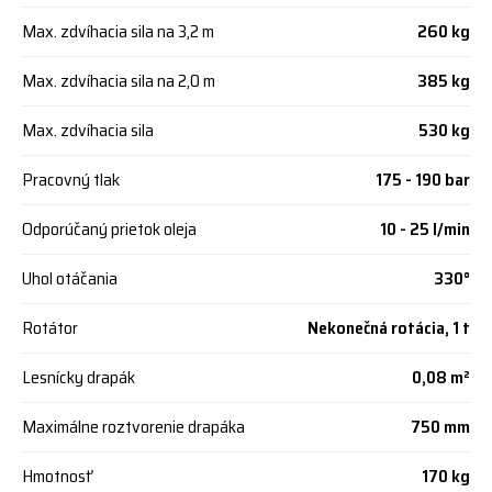
Max. zdvíhacia sila na 3,2 m
260 kg
Max. zdvíhacia sila na 2,0 m
385 kg
Max. zdvíhacia sila
530 kg
Pracovný tlak
175 - 190 bar
Odporúčaný prietok oleja
10 - 25 l/min
Uhol otáčania
330°
Rotátor
Nekonečná rotácia, 1 t
Lesnícky drapák
0,08 m²
Maximálne roztvorenie drapáka
750 mm
Hmotnosť
170 kg