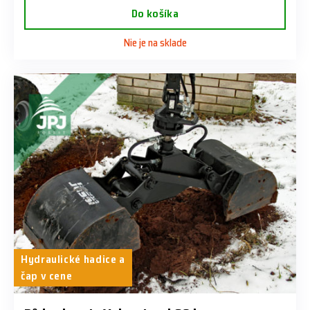
Do košíka
Nie je na sklade
Hydraulické hadice a
čap v cene