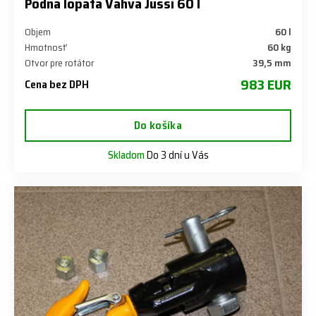
Pôdna lopata Vahva Jussi 60 l
Objem
60 l
Hmotnosť
60 kg
Otvor pre rotátor
39,5 mm
983 EUR
Cena bez DPH
Do košíka
Skladom
Do 3 dní u Vás