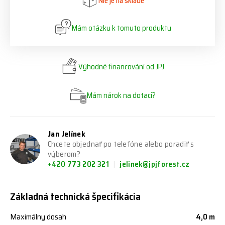
Nie je na sklade
Mám otázku k tomuto produktu
Výhodné financování od JPJ
Mám nárok na dotaci?
Jan Jelínek
Chcete objednať po telefóne alebo poradiť s
výberom?
+420 773 202 321
jelinek@jpjforest.cz
Základná technická špecifikácia
Maximálny dosah
4,0 m