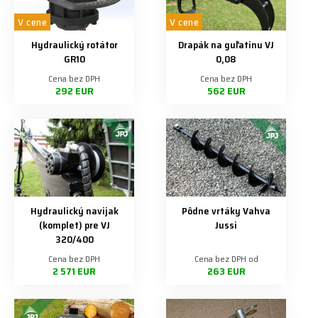
V cene
V cene
Hydraulický rotátor
Drapák na guľatinu VJ
GR10
0,08
Cena bez DPH
Cena bez DPH
292 EUR
562 EUR
Hydraulický navijak
Pôdne vrtáky Vahva
(komplet) pre VJ
Jussi
320/400
Cena bez DPH
Cena bez DPH od
2 571 EUR
263 EUR