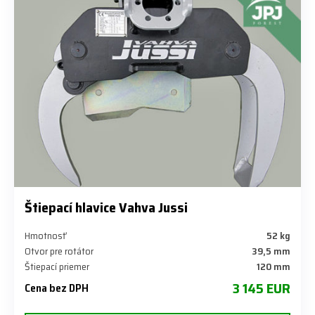
Štiepací hlavice Vahva Jussi
Hmotnosť
52 kg
Otvor pre rotátor
39,5 mm
Štiepací priemer
120 mm
3 145 EUR
Cena bez DPH