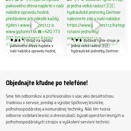
#biojack #regon #vahvajussi
🌳🪵🌲🪓 strojů na výrobu
🪓🌳🌲 dodávat tyhle stroje je
palivového dřeva najdete v
jedna velká radost 🇩🇪
naší nabídce opravdu hodně,
hydraulické jednotky Deitmer
předáváme jich několik každý
naleznete zde v naší nabídce:
týden ℹ️ www.jpjforest.cz a
https://www.jpjforest.cz/kateg
www.jpjforest.sk ☎️ +420 773
orie/multifunkcni-rotacni-
202 321 #jpjforest #zetor
jednotky/ www.jpjforest.cz a
#firewood #regon
www.jpjforest.sk #jpjforest
Objednajte kľudne po telefóne!
#firewoodproduction
#firewood #deitmer
Sme tím odborníkov a profesionálov s viac ako desaťročnou
tradíciou v servise, predaji a výrobe špičkovej lesnícke,
poľnohospodárskej a komunálnej techniky. Náš tím tvoria
odborne vzdelaní lesníci a drevorubači, bývalí operátori lesných a
poľnohospodárskych strojov a vyškolení servisní technici.