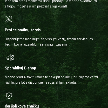
V našom areáli máme rozsiahlu predajňu a mnoho skladových
strojov, môžete si ich prezrieť a vyskúšať!
Profesionálny servis
Disponujeme mobilnými servisnými vozy, tímom servisných
technikov a rozsiahlym servisným zázemím.
Spoľahlivý E-shop
Mnoho produktov tu môžete nakúpiť online. Doručujeme veľmi
rýchlo, pretože disponujeme rozsiahlymi sklady.
Iba špičkové značky