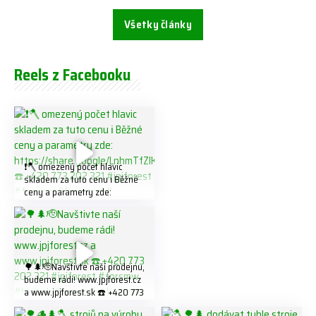
Všetky články
Reels z Facebooku
❗️🪓 omezený počet hlavic
skladem za tuto cenu ℹ️ Běžné
ceny a parametry zde:
https://share.google/LnhmTfZl
K8W5t7i6o ☎️ +420 773 202
321 #jpjforest #forsmw
#firewood #
🌳🌲🫡Navštivte naší prodejnu,
budeme rádi! www.jpjforest.cz
a www.jpjforest.sk ☎️ +420 773
202 321 #jpjforest #forsmw