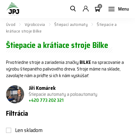
0
Menu
Úvod
Výrobcovia
Štiepací automaty
Štiepacie a
krátiace stroje Bilke
Štiepacie a krátiace stroje Bilke
Prvotriedne stroje a zariadenia značky
BILKE
na spracovanie a
výrobu štiepaného palivového dreva. Stroje máme na sklade,
zavolajte nám a príďte si ich k nám vyskúšať.
Jiří Komárek
Štiepacie automaty a poloautomaty
+420 773 202 321
Filtrácia
Len skladom