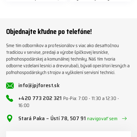
předáváme jich několik každý
naleznete zde v naší nabídce:
týden ℹ️ www.jpjforest.cz a
https://www.jpjforest.cz/kateg
www.jpjforest.sk ☎️ +420 773
orie/multifunkcni-rotacni-
202 321 #jpjforest #zetor
jednotky/ www.jpjforest.cz a
#firewood #regon
www.jpjforest.sk #jpjforest
Objednajte kľudne po telefóne!
#firewoodproduction
#firewood #deitmer
Sme tím odborníkov a profesionálov s viac ako desaťročnou
tradíciou v servise, predaji a výrobe špičkovej lesnícke,
poľnohospodárskej a komunálnej techniky. Náš tím tvoria
odborne vzdelaní lesníci a drevorubači, bývalí operátori lesných a
poľnohospodárskych strojov a vyškolení servisní technici.
info@jpjforest.sk
+420 773 202 321
Po-Pia: 7:00 - 11:30 a 12:30 -
16:00
Stará Paka – Ústí 78, 507 91
navigovať sem