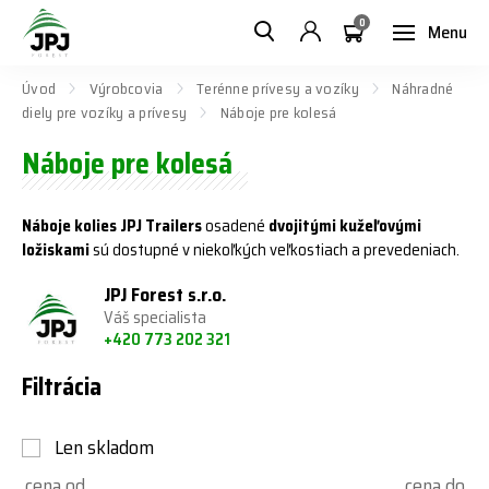
0
Menu
Úvod
Výrobcovia
Terénne prívesy a vozíky
Náhradné
diely pre vozíky a prívesy
Náboje pre kolesá
Náboje pre kolesá
Náboje kolies JPJ Trailers
osadené
dvojitými kužeľovými
ložiskami
sú dostupné v niekoľkých veľkostiach a prevedeniach.
JPJ Forest s.r.o.
Váš specialista
+420 773 202 321
Filtrácia
Len skladom
cena od
cena do