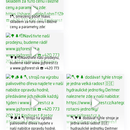
❗️🪓 omezený počet hlavic
skladem za tuto cenu ℹ️ Běžné
ceny a parametry zde:
https://share.google/LnhmTfZl
K8W5t7i6o ☎️ +420 773 202
321 #jpjforest #forsmw
#firewood #
🌳🌲🫡Navštivte naší prodejnu,
budeme rádi! www.jpjforest.cz
a www.jpjforest.sk ☎️ +420 773
202 321 #jpjforest #forsmw
#biojack #regon #vahvajussi
🌳🪵🌲🪓 strojů na výrobu
🪓🌳🌲 dodávat tyhle stroje je
palivového dřeva najdete v
jedna velká radost 🇩🇪
naší nabídce opravdu hodně,
hydraulické jednotky Deitmer