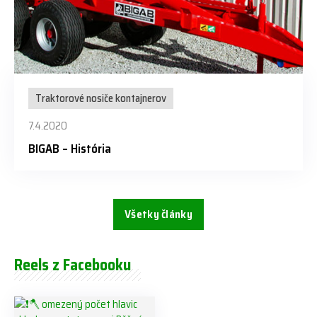
Traktorové nosiče kontajnerov
7.4.2020
BIGAB – História
Všetky články
Reels z Facebooku