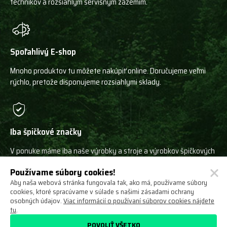
technikov a rozsiahlym servisným zázemím.
Spoľahlivý E-shop
Mnoho produktov tu môžete nakúpiť online. Doručujeme veľmi
rýchlo, pretože disponujeme rozsiahlymi sklady.
Iba špičkové značky
V ponuke máme iba naše výrobky a stroje a výrobkov špičkových
svetových výrobcov!
Používame súbory cookies!
Aby naša webová stránka fungovala tak, ako má, používame súbory
cookies, ktoré spracúvame v súlade s našimi zásadami ochrany
osobných údajov.
Viac informácií o používaní súborov cookies nájdete
tu
.
Ochrana osobných údajov
Obchodné podmienky
POVOLIŤ VŠETKO