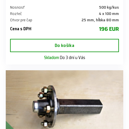
Nosnosť
500 kg/kus
Rozteč
4 x 100 mm
Otvor pre čap
25 mm, hĺbka 80 mm
196 EUR
Cena s DPH
Do košíka
Skladom
Do 3 dní u Vás