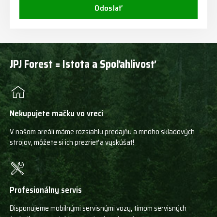
Odoslať
JPJ Forest = Istota a Spoľahlivosť
Nekupujete mačku vo vreci
V našom areáli máme rozsiahlu predajňu a mnoho skladových
strojov, môžete si ich prezrieť a vyskúšať!
Profesionálny servis
Disponujeme mobilnými servisnými vozy, tímom servisných