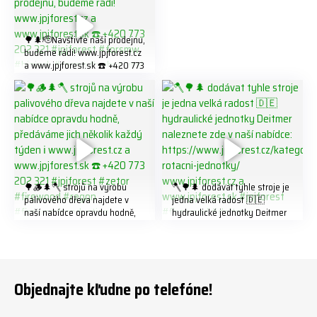
321 #jpjforest #forsmw
#firewood #
🌳🌲🫡Navštivte naší prodejnu,
budeme rádi! www.jpjforest.cz
a www.jpjforest.sk ☎️ +420 773
202 321 #jpjforest #forsmw
#biojack #regon #vahvajussi
🌳🪵🌲🪓 strojů na výrobu
🪓🌳🌲 dodávat tyhle stroje je
palivového dřeva najdete v
jedna velká radost 🇩🇪
naší nabídce opravdu hodně,
hydraulické jednotky Deitmer
předáváme jich několik každý
naleznete zde v naší nabídce:
týden ℹ️ www.jpjforest.cz a
https://www.jpjforest.cz/kateg
www.jpjforest.sk ☎️ +420 773
orie/multifunkcni-rotacni-
202 321 #jpjforest #zetor
jednotky/ www.jpjforest.cz a
#firewood #regon
www.jpjforest.sk #jpjforest
Objednajte kľudne po telefóne!
#firewoodproduction
#firewood #deitmer