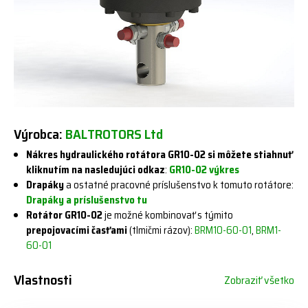
Výrobca:
BALTROTORS Ltd
Nákres hydraulického rotátora GR10-02 si môžete stiahnuť
kliknutím na nasledujúci odkaz
:
GR10-02 výkres
Drapáky
a ostatné pracovné príslušenstvo k tomuto rotátore:
Drapáky a príslušenstvo tu
Rotátor GR10-02
je možné kombinovať s týmito
prepojovacími časťami
(tlmičmi rázov):
BRM10-60-01
,
BRM1-
60-01
Vlastnosti
Zobraziť všetko