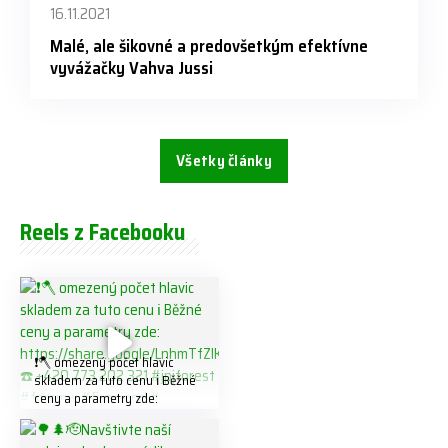
16.11.2021
Malé, ale šikovné a predovšetkým efektívne
vyvážačky Vahva Jussi
Všetky články
Reels z Facebooku
❗️🪓 omezený počet hlavic
skladem za tuto cenu ℹ️ Běžné
ceny a parametry zde:
https://share.google/LnhmTfZl
K8W5t7i6o ☎️ +420 773 202