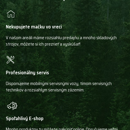
Nekupujete mačku vo vreci
V našom areáli máme rozsiahlu predajňu a mnoho skladových
strojov, môžete si ich prezrieť a vyskúšať!
Profesionálny servis
Disponujeme mobilnými servisnými vozy, tímom servisných
technikov a rozsiahlym servisným zázemím.
Spoľahlivý E-shop
Mnoho produktov tu môžete nakúpiť online. Doručujeme veľmi