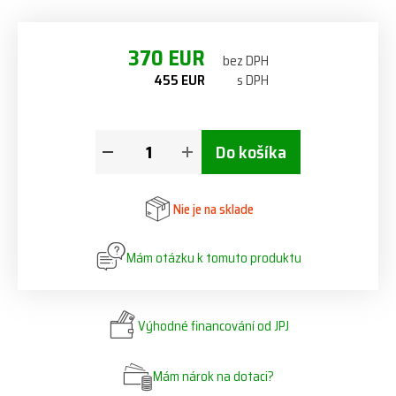
370 EUR
bez DPH
455 EUR
s DPH
Do košíka
Nie je na sklade
Mám otázku k tomuto produktu
Výhodné financování od JPJ
Mám nárok na dotaci?