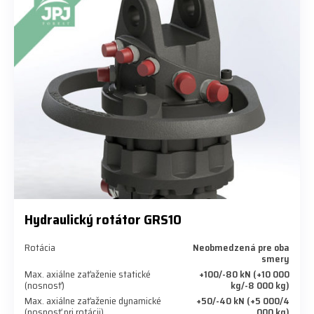
Hydraulický rotátor GRS10
Rotácia
Neobmedzená pre oba
smery
Max. axiálne zaťaženie statické
+100/-80 kN (+10 000
(nosnosť)
kg/-8 000 kg)
Max. axiálne zaťaženie dynamické
+50/-40 kN (+5 000/4
(nosnosť pri rotácii)
000 kg)