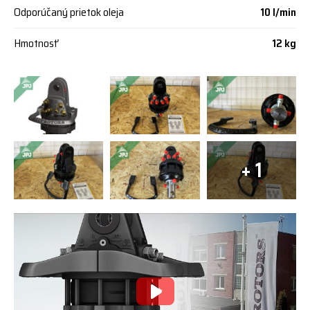
Odporúčaný prietok oleja
10 l/min
Hmotnosť
12 kg
+ 1