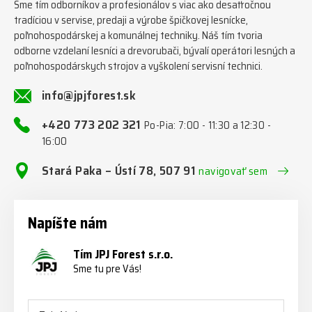
Sme tím odborníkov a profesionálov s viac ako desaťročnou
tradíciou v servise, predaji a výrobe špičkovej lesnícke,
poľnohospodárskej a komunálnej techniky. Náš tím tvoria
odborne vzdelaní lesníci a drevorubači, bývalí operátori lesných a
poľnohospodárskych strojov a vyškolení servisní technici.
info@jpjforest.sk
+420 773 202 321
Po-Pia: 7:00 - 11:30 a 12:30 -
16:00
Stará Paka – Ústí 78, 507 91
navigovať sem
Napíšte nám
Tím JPJ Forest s.r.o.
Sme tu pre Vás!