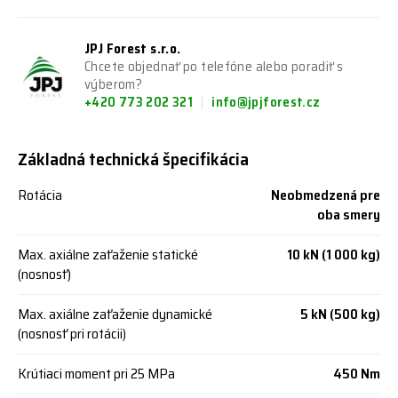
JPJ Forest s.r.o.
Chcete objednať po telefóne alebo poradiť s
výberom?
+420 773 202 321
info@jpjforest.cz
Základná technická špecifikácia
Rotácia
Neobmedzená pre
oba smery
Max. axiálne zaťaženie statické
10 kN (1 000 kg)
(nosnosť)
Max. axiálne zaťaženie dynamické
5 kN (500 kg)
(nosnosť pri rotácii)
Krútiaci moment pri 25 MPa
450 Nm