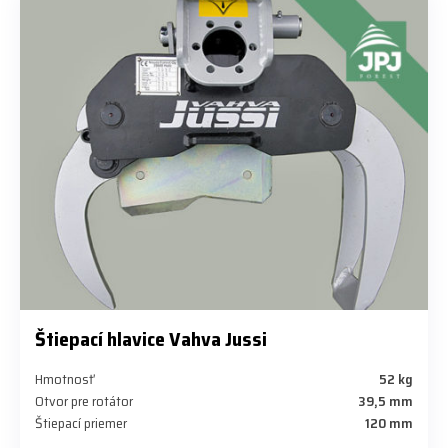
Štiepací hlavice Vahva Jussi
Hmotnosť
52 kg
Otvor pre rotátor
39,5 mm
Štiepací priemer
120 mm