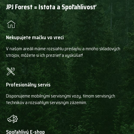
JPJ Forest = Istota a Spoľahlivosť
Nekupujete mačku vo vreci
V našom areáli máme rozsiahlu predajňu a mnoho skladových
strojov, môžete si ich prezrieť a vyskúšať!
Profesionálny servis
Disponujeme mobilnými servisnými vozy, tímom servisných
technikov a rozsiahlym servisným zázemím.
Spoľahlivý E-shop