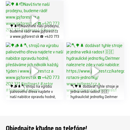
https://share.google/LnhmTfZl
K8W5t7i6o ☎️ +420 773 202
321 #jpjforest #forsmw
#firewood #
🌳🌲🫡Navštivte naší prodejnu,
budeme rádi! www.jpjforest.cz
a www.jpjforest.sk ☎️ +420 773
202 321 #jpjforest #forsmw
#biojack #regon #vahvajussi
🌳🪵🌲🪓 strojů na výrobu
🪓🌳🌲 dodávat tyhle stroje je
palivového dřeva najdete v
jedna velká radost 🇩🇪
naší nabídce opravdu hodně,
hydraulické jednotky Deitmer
předáváme jich několik každý
naleznete zde v naší nabídce:
týden ℹ️ www.jpjforest.cz a
https://www.jpjforest.cz/kateg
www.jpjforest.sk ☎️ +420 773
orie/multifunkcni-rotacni-
202 321 #jpjforest #zetor
jednotky/ www.jpjforest.cz a
#firewood #regon
www.jpjforest.sk #jpjforest
Objednajte kľudne po telefóne!
#firewoodproduction
#firewood #deitmer