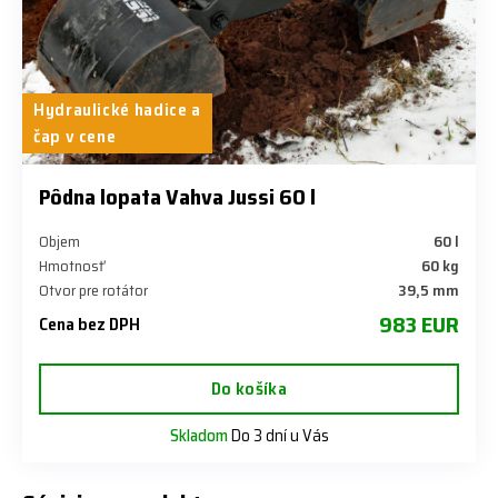
Hydraulické hadice a
čap v cene
Pôdna lopata Vahva Jussi 60 l
Objem
60 l
Hmotnosť
60 kg
Otvor pre rotátor
39,5 mm
983 EUR
Cena bez DPH
Do košíka
Skladom
Do 3 dní u Vás