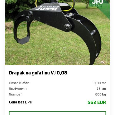
Drapák na guľatinu VJ 0,08
Obsah klieštin
0,08 m²
Roztvorenie
75 cm
Nosnosť
600 kg
562 EUR
Cena bez DPH