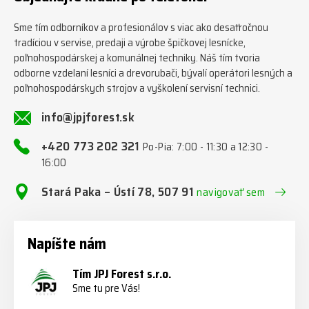
Sme tím odborníkov a profesionálov s viac ako desaťročnou
tradíciou v servise, predaji a výrobe špičkovej lesnícke,
poľnohospodárskej a komunálnej techniky. Náš tím tvoria
odborne vzdelaní lesníci a drevorubači, bývalí operátori lesných a
poľnohospodárskych strojov a vyškolení servisní technici.
info@jpjforest.sk
+420 773 202 321
Po-Pia: 7:00 - 11:30 a 12:30 -
16:00
Stará Paka – Ústí 78, 507 91
navigovať sem
Napíšte nám
Tím JPJ Forest s.r.o.
Sme tu pre Vás!