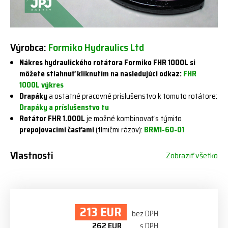
Výrobca:
Formiko Hydraulics Ltd
Nákres hydraulického rotátora Formiko FHR 1000L si
môžete stiahnuť kliknutím na nasledujúci odkaz:
FHR
1000L výkres
Drapáky
a ostatné pracovné príslušenstvo k tomuto rotátore:
Drapáky a príslušenstvo tu
Rotátor FHR 1.000L
je možné kombinovať s týmito
prepojovacími časťami
(tlmičmi rázov):
BRM1-60-01
Vlastnosti
Zobraziť všetko
213 EUR
bez DPH
262 EUR
s DPH