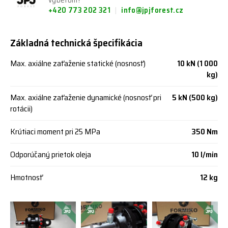
výberom?
+420 773 202 321
info@jpjforest.cz
Základná technická špecifikácia
Max. axiálne zaťaženie statické (nosnosť)
10 kN (1 000
kg)
Max. axiálne zaťaženie dynamické (nosnosť pri
5 kN (500 kg)
rotácii)
Krútiaci moment pri 25 MPa
350 Nm
Odporúčaný prietok oleja
10 l/min
Hmotnosť
12 kg