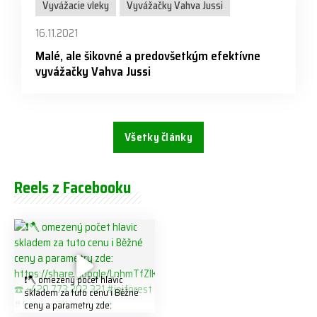
Vyvážacie vleky
Vyvážačky Vahva Jussi
16.11.2021
Malé, ale šikovné a predovšetkým efektívne
vyvážačky Vahva Jussi
Všetky články
Reels z Facebooku
❗️🪓 omezený počet hlavic
skladem za tuto cenu ℹ️ Běžné
ceny a parametry zde: