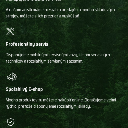
V našom areáli máme rozsiahlu predajňu a mnoho skladových
strojov, môžete si ich prezrieť a vyskúšať!
Profesionálny servis
Disponujeme mobilnými servisnými vozy, tímom servisných
technikov a rozsiahlym servisným zázemím.
Spoľahlivý E-shop
Mnoho produktov tu môžete nakúpiť online. Doručujeme veľmi
rýchlo, pretože disponujeme rozsiahlymi sklady.