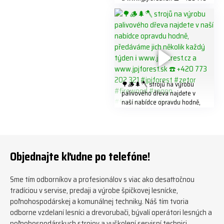
202 321 #jpjforest #forsmw
#biojack #regon #vahvajussi
🌳🪵🌲🪓 strojů na výrobu
palivového dřeva najdete v
naší nabídce opravdu hodně,
předáváme jich několik každý
týden ℹ️ www.jpjforest.cz a
www.jpjforest.sk ☎️ +420 773
202 321 #jpjforest #zetor
#firewood #regon
Objednajte kľudne po telefóne!
#firewoodproduction
Sme tím odborníkov a profesionálov s viac ako desaťročnou
tradíciou v servise, predaji a výrobe špičkovej lesnícke,
poľnohospodárskej a komunálnej techniky. Náš tím tvoria
odborne vzdelaní lesníci a drevorubači, bývalí operátori lesných a
poľnohospodárskych strojov a vyškolení servisní technici.