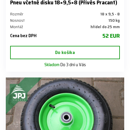
Pneu včetně disku 18×9,5×8 (Přívěs Pracant)
Rozměr
18 x 9,5 - 8
Nosnost
150 kg
Montáž
hřídel do 25 mm
52 EUR
Cena bez DPH
Do košíka
Skladom
Do 3 dní u Vás