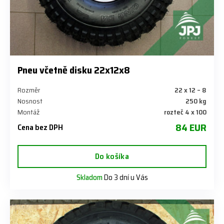
Pneu včetně disku 22x12x8
Rozměr
22 x 12 – 8
Nosnost
250 kg
Montáž
rozteč 4 x 100
84 EUR
Cena bez DPH
Do košíka
Skladom
Do 3 dní u Vás