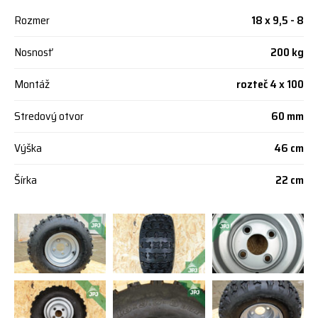
Rozmer
18 x 9,5 - 8
Nosnosť
200 kg
Montáž
rozteč 4 x 100
Stredový otvor
60 mm
Výška
46 cm
Šírka
22 cm