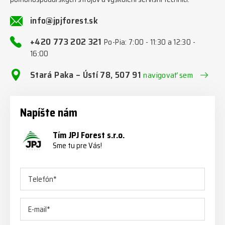
info@jpjforest.sk
+420 773 202 321
Po-Pia: 7:00 - 11:30 a 12:30 -
16:00
Stará Paka – Ústí 78, 507 91
navigovať sem
Napíšte nám
Tím JPJ Forest s.r.o.
Sme tu pre Vás!