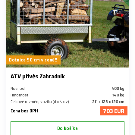
Bočnice 50 cm v ceně!!
ATV přívěs Zahradník
Nosnost
400 kg
Hmotnost
140 kg
Celkové rozměry vozíku (d x š x v)
211 x 125 x 120 cm
703 EUR
Cena bez DPH
Do košíka