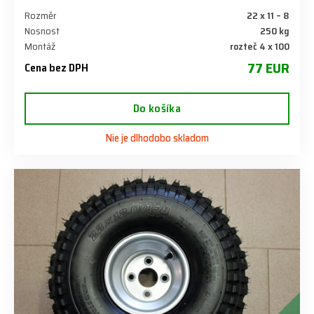
Rozměr
22 x 11 – 8
Nosnost
250 kg
Montáž
rozteč 4 x 100
77 EUR
Cena bez DPH
Do košíka
Nie je dlhodobo skladom