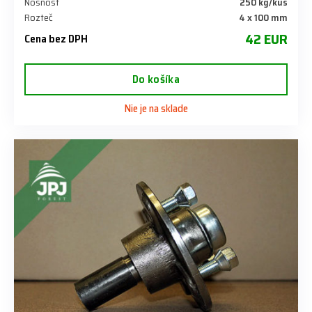
Nosnost
250 kg/kus
Rozteč
4 x 100 mm
42 EUR
Cena bez DPH
Do košíka
Nie je na sklade