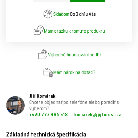
Skladom
Do 3 dní u Vás
Mám otázku k tomuto produktu
Výhodné financování od JPJ
Mám nárok na dotaci?
Jiří Komárek
Chcete objednať po telefóne alebo poradiť s
výberom?
+420 773 984 518
komarek@jpjforest.cz
Základná technická špecifikácia