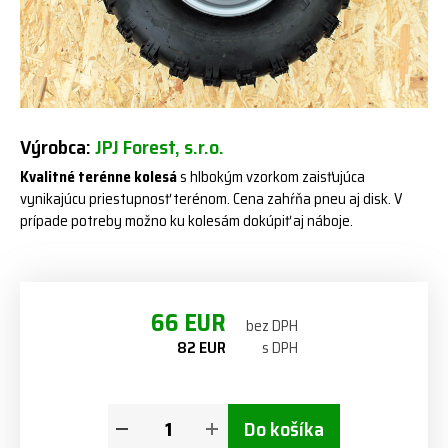
Výrobca:
JPJ Forest, s.r.o.
Kvalitné terénne kolesá
s hlbokým vzorkom zaisťujúca
vynikajúcu priestupnosť terénom. Cena zahŕňa pneu aj disk. V
prípade potreby možno ku kolesám dokúpiť aj náboje.
66 EUR
bez DPH
82 EUR
s DPH
Do košíka