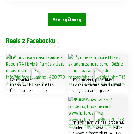
Všetky články
Reels z Facebooku
❗️🧨 novinka v naší nabídce -
❗️🪓 omezený počet hlavic
Regon R4 ℹ️ k vidění u nás v
skladem za tuto cenu ℹ️ Běžné
Ústí, napište si o ceník:
ceny a parametry zde:
info@jpjforest.com ☎️ +420
https://share.google/LnhmTfZl
773 202 321 #jpjforest #regon
K8W5t7i6o ☎️ +420 773 202
#firewood
321 #jpjforest #forsmw
#firewood #
🌳🌲🫡Navštivte naší prodejnu,
budeme rádi! www.jpjforest.cz
a www.jpjforest.sk ☎️ +420 773