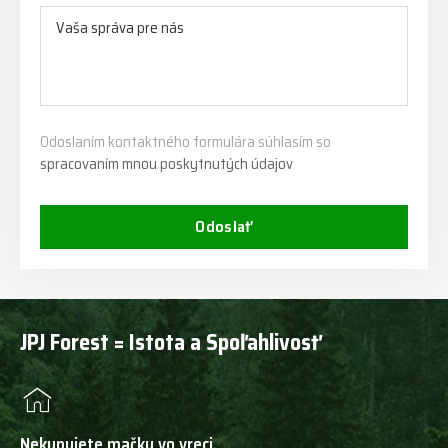
Odoslaním kontaktného formulára súhlasím so
spracovaním mnou poskytnutých údajov
Odoslať
JPJ Forest = Istota a Spoľahlivosť
Nekupujete mačku vo vreci