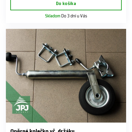
Do košíka
Skladom
Do 3 dní u Vás
Opěrné kolečko vč. držáku