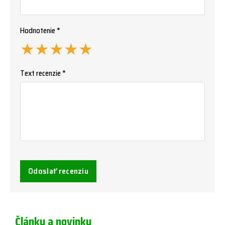
Hodnotenie *
★
★
★
★
★
Text recenzie *
Odoslať recenziu
Články a novinky