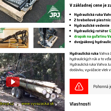
V základnej cene je 
Hydraulická ruka Vahv
2 hrebeňové piestnic
Hydraulické vedenie
Hydraulický rotátor
G
drapák na guľatinu V
dvojpákový hydrauli
Hydraulická ruka
Vahva J
hydraulických rúk a to vďa
Hydraulická ruka Vahva Jus
dodávku, vyvážacie vlek vl
Pohonná j
Vlastnosti