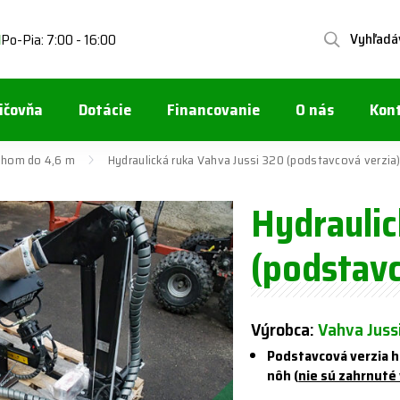
Vyhľadá
Po-Pia: 7:00 - 16:00
1
ičovňa
Dotácie
Financovanie
O nás
Kon
ahom do 4,6 m
Hydraulická ruka Vahva Jussi 320 (podstavcová verzia
Hydraulic
(podstavc
Výrobca:
Vahva Juss
Podstavcová verzia h
nôh (
nie sú zahrnuté