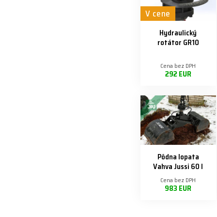
V cene
Hydraulický
rotátor GR10
Cena bez DPH
292 EUR
Pôdna lopata
Vahva Jussi 60 l
Cena bez DPH
983 EUR