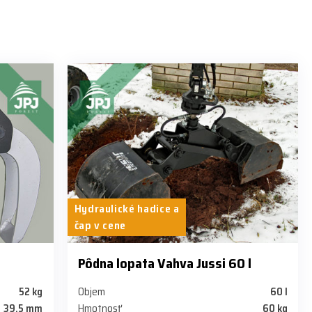
Hydraulické hadice a
čap v cene
Pôdna lopata Vahva Jussi 60 l
52 kg
Objem
60 l
39,5 mm
Hmotnosť
60 kg