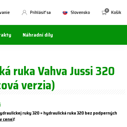
0
vanie
Prihlásiť sa
Slovensko
Košík
takty
Náhradní díly
)
ká ruka Vahva Jussi 320
ová verzia)
i
ydraulickej ruky 320 = hydraulická ruka 320 bez podperných
 v cene
)!