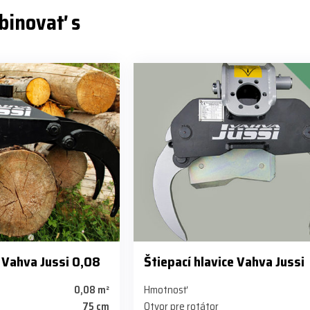
binovať s
 Vahva Jussi 0,08
Štiepací hlavice Vahva Jussi
0,08 m²
Hmotnosť
75 cm
Otvor pre rotátor