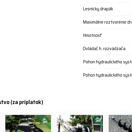
Lesnícky drapák
Maximálne roztvorenie d
Hmotnosť
Ovládač h. rozvádzača
Pohon hydraulického sys
Pohon hydraulického sys
stvo (za príplatok)