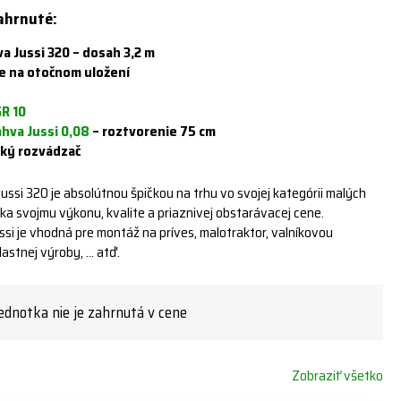
zahrnuté:
a Jussi 320 – dosah 3,2 m
e na otočnom uložení
R 10
ahva Jussi 0,08
– roztvorenie 75 cm
cký rozvádzač
ussi 320 je absolútnou špičkou na trhu vo svojej kategórii malých
ka svojmu výkonu, kvalite a priaznivej obstarávacej cene.
si je vhodná pre montáž na príves, malotraktor, valníkovou
astnej výroby, … atď.
ednotka nie je zahrnutá v cene
Zobraziť všetko