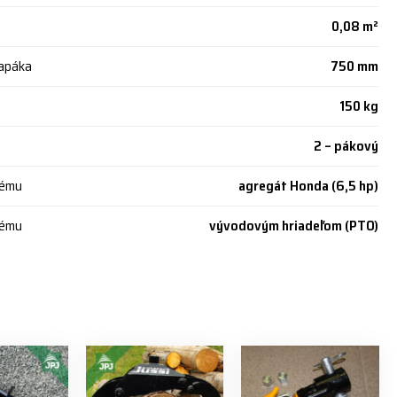
0,08 m²
rapáka
750 mm
150 kg
2 – pákový
tému
agregát Honda (6,5 hp)
tému
vývodovým hriadeľom (PTO)