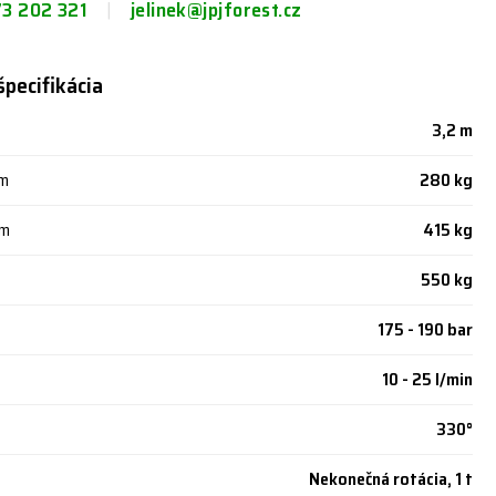
73 202 321
jelinek@jpjforest.cz
špecifikácia
3,2 m
 m
280 kg
 m
415 kg
550 kg
175 - 190 bar
10 - 25 l/min
330°
Nekonečná rotácia, 1 t