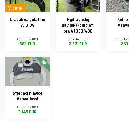
V cene
Drapák na guľatinu
Hydraulický
Pôdne 
VJ 0,08
navijak (komplet)
Vahva
pre VJ 320/400
Cena bez DPH
Cena bez DPH
Cena be
562 EUR
2 571 EUR
263
Štiepací hlavice
Vahva Jussi
Cena bez DPH
3 145 EUR