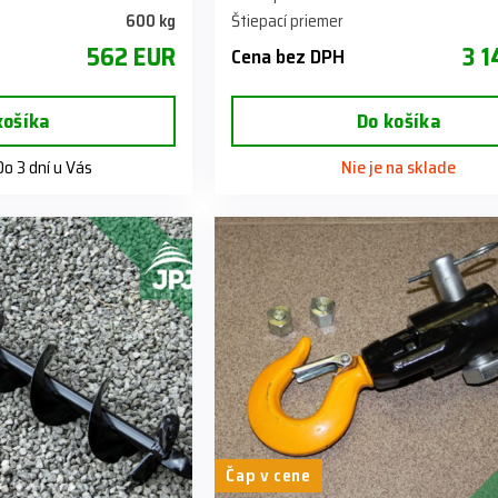
600 kg
Štiepací priemer
562 EUR
3 1
Cena bez DPH
košíka
Do košíka
o 3 dní u Vás
Nie je na sklade
Čap v cene