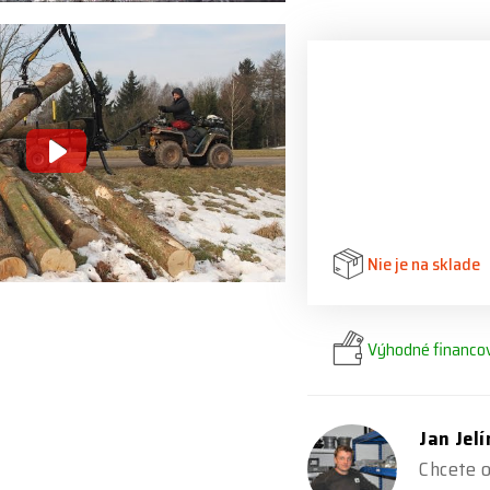
Nie je na sklade
Výhodné financov
Jan Jel
Chcete o