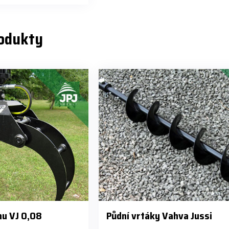
rodukty
nu VJ 0,08
Půdní vrtáky Vahva Jussi