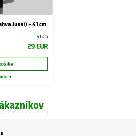
ahva Jussi) – 41 cm
41 cm
29 EUR
košíka
ladom
zákazníkov
iu