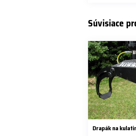
Súvisiace p
Drapák na kulati