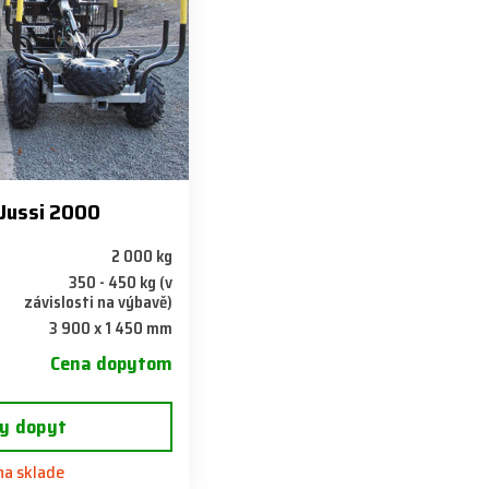
Jussi 2000
2 000 kg
350 - 450 kg (v
závislosti na výbavě)
3 900 x 1 450 mm
Cena dopytom
y dopyt
 na sklade