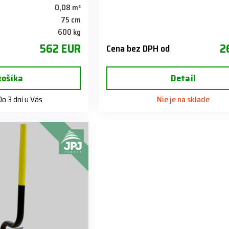
0,08 m²
75 cm
600 kg
562 EUR
2
Cena bez DPH od
košíka
Detail
o 3 dní u Vás
Nie je na sklade