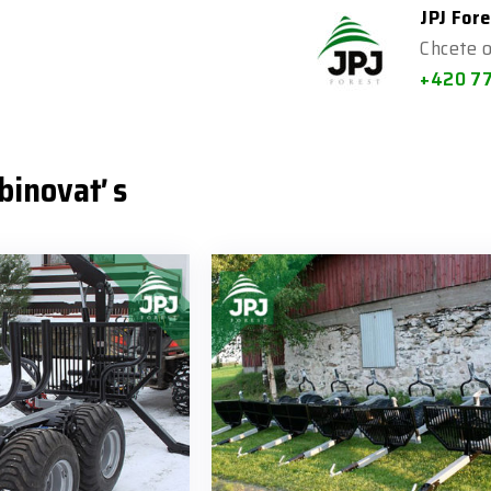
JPJ Fore
Chcete o
+420 7
binovať s