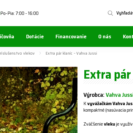
Vyhľadá
Po-Pia: 7:00 - 16:00
1
ičovňa
Dotácie
Financovanie
O nás
Kon
ríslušenstvo vlekov
Extra pár klaníc – Vahva Jussi
Extra pár
Výrobca:
Vahva Juss
K
vyvážačkám Vahva Jus
kompaktné (nasúvacia prin
Zväčšenie
vleku
je využí