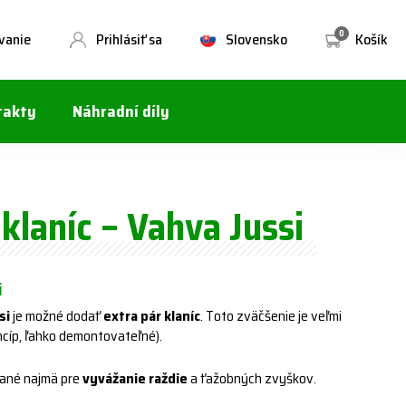
0
vanie
Prihlásiť sa
Slovensko
Košík
takty
Náhradní díly
 klaníc – Vahva Jussi
i
si
je možné dodať
extra pár klaníc
. Toto zväčšenie je veľmi
cíp, ľahko demontovateľné).
vané najmä pre
vyvážanie raždie
a ťažobných zvyškov.