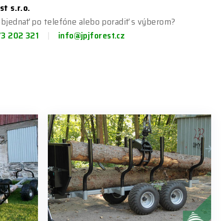
st s.r.o.
bjednať po telefóne alebo poradiť s výberom?
73 202 321
info@jpjforest.cz