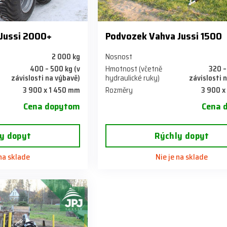
Jussi 2000+
Podvozek Vahva Jussi 1500
2 000 kg
Nosnost
400 – 500 kg (v
Hmotnost (včetně
320 –
závislosti na výbavě)
hydraulické ruky)
závislosti 
3 900 x 1 450 mm
Rozměry
3 900 x
Cena dopytom
Cena 
y dopyt
Rýchly dopyt
 na sklade
Nie je na sklade