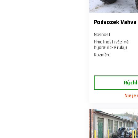
Podvozek Vahva 
Nosnost
Hmotnost (včetně
hydraulické ruky)
Rozměry
Rýchl
Nie je