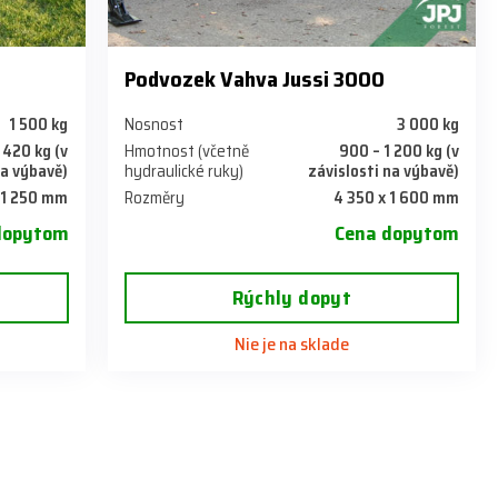
Podvozek Vahva Jussi 3000
1 500 kg
Nosnost
3 000 kg
 420 kg (v
Hmotnost (včetně
900 – 1 200 kg (v
na výbavě)
hydraulické ruky)
závislosti na výbavě)
 1 250 mm
Rozměry
4 350 x 1 600 mm
dopytom
Cena dopytom
Rýchly dopyt
Nie je na sklade