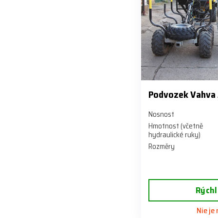
Podvozek Vahva 
Nosnost
Hmotnost (včetně
hydraulické ruky)
Rozměry
Rýchl
Nie je