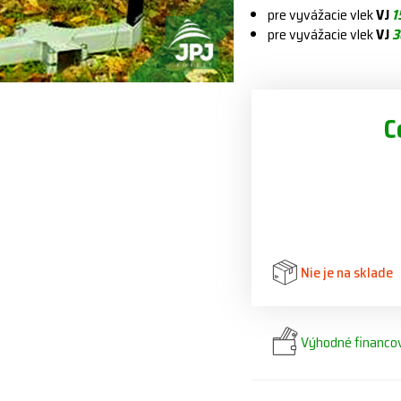
pre vyvážacie vlek
VJ
1
pre vyvážacie vlek
VJ
3
C
Nie je na sklade
Výhodné financov