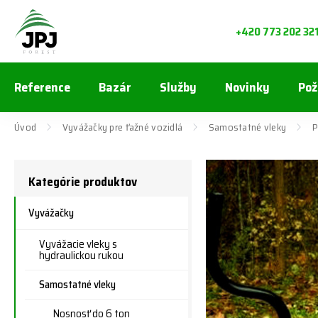
+420 773 202 32
Reference
Bazár
Služby
Novinky
Pož
Úvod
Vyvážačky pre ťažné vozidlá
Samostatné vleky
P
Kategórie produktov
Vyvážačky
Vyvážacie vleky s
hydraulickou rukou
Samostatné vleky
Nosnosť do 6 ton