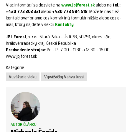
Viac informácií sa dozviete na
www.jpjforest.sk
alebo na
tel.:
+420 773 202 321
alebo
+420 773 984 518
. Môžete nás tiež
kontaktovať priamo cez kontaktný formulár nižšie alebo cez e-
mail, ktorý nájdete v sekcii
Kontakty
.
JPJ Forest, s.r.o.
, Stará Paka – Ústí 78, 50791, okres Jičín,
Královéhradecký kraj, Česká Republika
Predvedenie strojov:
Po – Pi, 7:00 – 11:30 a 12:30 – 16:00,
www.jpjforest.sk
Kategórie
Vyvážacie vleky
Vyvážačky Vahva Jussi
AUTOR ČLÁNKU