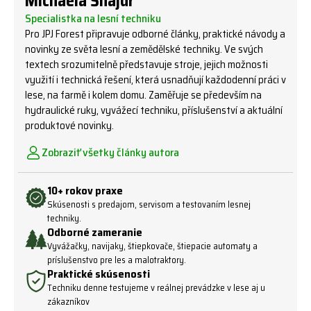
Michaela Šnajdr
Specialistka na lesní techniku
Pro JPJ Forest připravuje odborné články, praktické návody a
novinky ze světa lesní a zemědělské techniky. Ve svých
textech srozumitelně představuje stroje, jejich možnosti
využití i technická řešení, která usnadňují každodenní práci v
lese, na farmě i kolem domu. Zaměřuje se především na
hydraulické ruky, vyvážecí techniku, příslušenství a aktuální
produktové novinky.
Zobraziť všetky články autora
10+ rokov praxe
Skúsenosti s predajom, servisom a testovaním lesnej
techniky.
Odborné zameranie
Vyvážačky, navijaky, štiepkovače, štiepacie automaty a
príslušenstvo pre les a malotraktory.
Praktické skúsenosti
Techniku ​​denne testujeme v reálnej prevádzke v lese aj u
zákazníkov