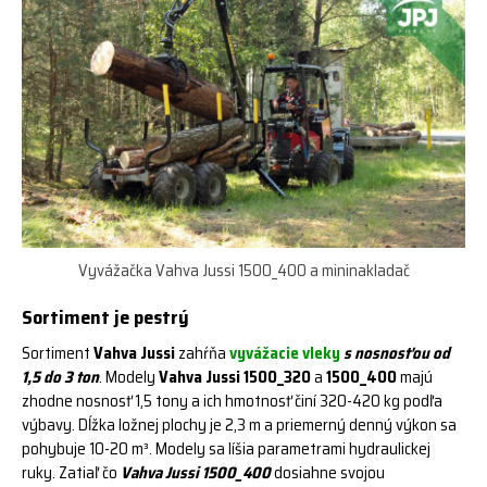
Vyvážačka Vahva Jussi 1500_400 a mininakladač
Sortiment je pestrý
Sortiment
Vahva Jussi
zahŕňa
vyvážacie vleky
s nosnosťou od
1,5 do 3 ton
. Modely
Vahva Jussi 1500_320
a
1500_400
majú
zhodne nosnosť 1,5 tony a ich hmotnosť činí 320-420 kg podľa
výbavy. Dĺžka ložnej plochy je 2,3 m a priemerný denný výkon sa
pohybuje 10-20 m³. Modely sa líšia parametrami hydraulickej
ruky. Zatiaľ čo
Vahva Jussi 1500_400
dosiahne svojou