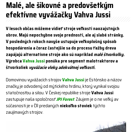
Malé, ale šikovné a predovšetkým
efektívne vyvážačky Vahva Jussi
V lesoch občas môžeme vidieť stroje veľkosti naozajstných
obrov. Majú nepochybne svoje prednosti, ale aj slabé stránky.
V posledných rokoch navyše ustupuje veľkoplošný spôsob
hospodárenia a čoraz častejšie sa do procesu ťažby dreva
zapájajú alternatívne stroje ako sú napríklad
malé štvorkolky
.
Výrobca
Vahva Jussi
ponúka pre segment malotraktorov a
štvorkoliek
vyvážacie vleky adekvátnej veľkosti
.
Domovinou vyvážacích strojov
Vahva Jussi
je Estónsko a názov
značky je odvodený od mýtického hrdinu, ktorý vynikal svojou
statočnosťou a silou. V Českej republike stroje
Vahva Jussi
zastupuje naša spoločnosť
JPJ Forest
. Záujem je o ne veľký av
súčasnosti je v ČR predaných
niekoľko stoviek
týchto
zaujímavých strojov.