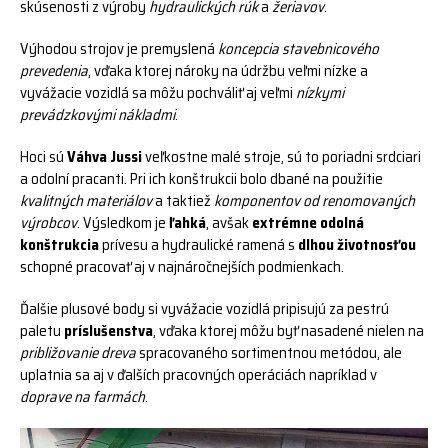
skúsenosti z výroby
hydraulických rúk
a
žeriavov
.
Výhodou strojov je premyslená
koncepcia stavebnicového
prevedenia
, vďaka ktorej nároky na údržbu veľmi nízke a
vyvážacie vozidlá sa môžu pochváliť aj veľmi
nízkymi
prevádzkovými nákladmi
.
Hoci sú
Váhva Jussi
veľkostne malé stroje, sú to poriadni srdciari
a odolní pracanti. Pri ich konštrukcii bolo dbané na použitie
kvalitných materiálov
a taktiež
komponentov od renomovaných
výrobcov
. Výsledkom je
ľahká
, avšak
extrémne odolná
konštrukcia
prívesu a hydraulické ramená s
dlhou životnosťou
schopné pracovať aj v najnáročnejších podmienkach.
Ďalšie plusové body si vyvážacie vozidlá pripisujú za pestrú
paletu
príslušenstva
, vďaka ktorej môžu byť nasadené nielen na
približovanie dreva
spracovaného sortimentnou metódou, ale
uplatnia sa aj v ďalších pracovných operáciách napríklad v
doprave na farmách
.