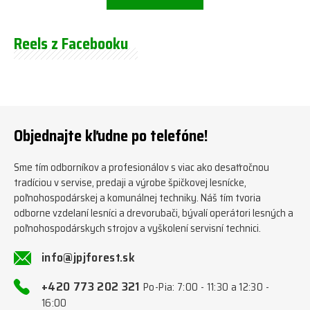
Reels z Facebooku
Objednajte kľudne po telefóne!
Sme tím odborníkov a profesionálov s viac ako desaťročnou
tradíciou v servise, predaji a výrobe špičkovej lesnícke,
poľnohospodárskej a komunálnej techniky. Náš tím tvoria
odborne vzdelaní lesníci a drevorubači, bývalí operátori lesných a
poľnohospodárskych strojov a vyškolení servisní technici.
info@jpjforest.sk
+420 773 202 321
Po-Pia: 7:00 - 11:30 a 12:30 -
16:00