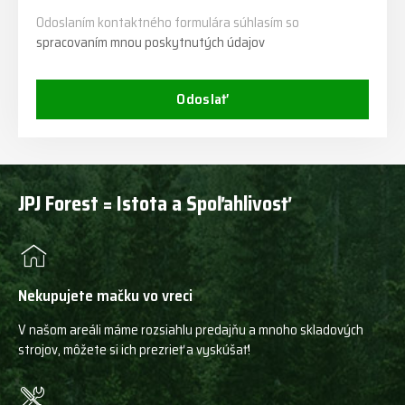
Odoslaním kontaktného formulára súhlasím so
spracovaním mnou poskytnutých údajov
Odoslať
JPJ Forest = Istota a Spoľahlivosť
Nekupujete mačku vo vreci
V našom areáli máme rozsiahlu predajňu a mnoho skladových
strojov, môžete si ich prezrieť a vyskúšať!