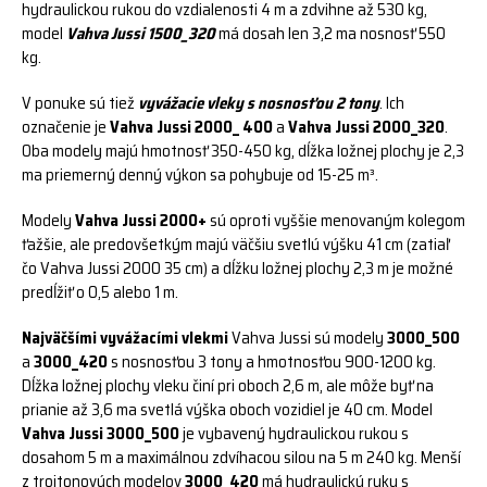
hydraulickou rukou do vzdialenosti 4 m a zdvihne až 530 kg,
model
Vahva Jussi 1500_320
má dosah len 3,2 ma nosnosť 550
kg.
V ponuke sú tiež
vyvážacie vleky s nosnosťou 2 tony
. Ich
označenie je
Vahva Jussi 2000_ 400
a
Vahva Jussi 2000_320
.
Oba modely majú hmotnosť 350-450 kg, dĺžka ložnej plochy je 2,3
ma priemerný denný výkon sa pohybuje od 15-25 m³.
Modely
Vahva Jussi 2000+
sú oproti vyššie menovaným kolegom
ťažšie, ale predovšetkým majú väčšiu svetlú výšku 41 cm (zatiaľ
čo Vahva Jussi 2000 35 cm) a dĺžku ložnej plochy 2,3 m je možné
predĺžiť o 0,5 alebo 1 m.
Najväčšími vyvážacími vlekmi
Vahva Jussi sú modely
3000_500
a
3000_420
s nosnosťou 3 tony a hmotnosťou 900-1200 kg.
Dĺžka ložnej plochy vleku činí pri oboch 2,6 m, ale môže byť na
prianie až 3,6 ma svetlá výška oboch vozidiel je 40 cm. Model
Vahva Jussi 3000_500
je vybavený hydraulickou rukou s
dosahom 5 m a maximálnou zdvíhacou silou na 5 m 240 kg. Menší
z trojtonových modelov
3000_420
má hydraulickú ruku s