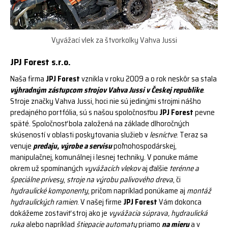
Vyvážací vlek za štvorkolky Vahva Jussi
JPJ Forest s.r.o.
Naša firma
JPJ Forest
vznikla v roku 2009 a o rok neskôr sa stala
výhradným zástupcom strojov Vahva Jussi v Českej republike
.
Stroje značky Vahva Jussi, hoci nie sú jedinými strojmi nášho
predajného portfólia, sú s našou spoločnosťou
JPJ Forest
pevne
späté. Spoločnosť bola založená na základe dlhoročných
skúseností v oblasti poskytovania služieb v
lesníctve
. Teraz sa
venuje
predaju, výrobe a servisu
poľnohospodárskej,
manipulačnej, komunálnej i lesnej techniky. V ponuke máme
okrem už spomínaných
vyvážacích vlekov
aj ďalšie
terénne a
špeciálne prívesy
,
stroje na výrobu palivového dreva
, či
hydraulické komponenty
, pričom napríklad ponúkame aj
montáž
hydraulických ramien
. V našej firme
JPJ Forest
Vám dokonca
dokážeme zostaviť stroj ako je
vyvážacia súprava, hydraulická
ruka
alebo napríklad
štiepacie automaty
priamo
na mieru
a v