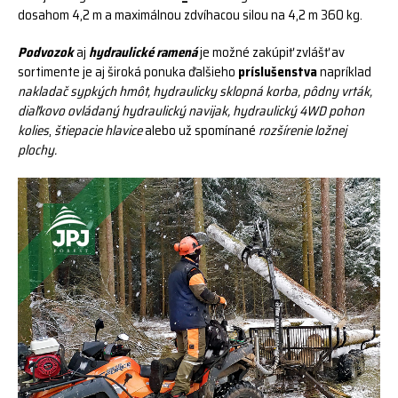
dosahom 4,2 m a maximálnou zdvíhacou silou na 4,2 m 360 kg.
Podvozok
aj
hydraulické ramená
je možné zakúpiť zvlášť av
sortimente je aj široká ponuka ďalšieho
príslušenstva
napríklad
nakladač sypkých hmôt, hydraulicky sklopná korba, pôdny vrták,
diaľkovo ovládaný hydraulický navijak, hydraulický 4WD pohon
kolies
,
štiepacie hlavice
alebo už spomínané
rozšírenie ložnej
plochy.