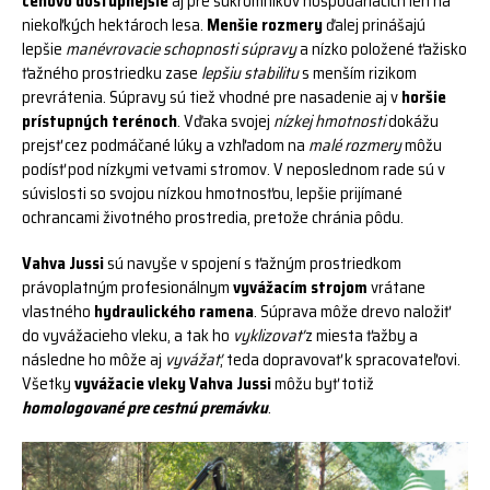
cenovo dostupnejšie
aj pre súkromníkov hospodáriacich len na
niekoľkých hektároch lesa.
Menšie rozmery
ďalej prinášajú
lepšie
manévrovacie schopnosti
súpravy
a nízko položené ťažisko
ťažného prostriedku zase
lepšiu stabilitu
s menším rizikom
prevrátenia. Súpravy sú tiež vhodné pre nasadenie aj v
horšie
prístupných terénoch
. Vďaka svojej
nízkej hmotnosti
dokážu
prejsť cez podmáčané lúky a vzhľadom na
malé rozmery
môžu
podísť pod nízkymi vetvami stromov. V neposlednom rade sú v
súvislosti so svojou nízkou hmotnosťou, lepšie prijímané
ochrancami životného prostredia, pretože chránia pôdu.
Vahva Jussi
sú navyše v spojení s ťažným prostriedkom
právoplatným profesionálnym
vyvážacím strojom
vrátane
vlastného
hydraulického ramena
. Súprava môže drevo naložiť
do vyvážacieho vleku, a tak ho
vyklizovať
z miesta ťažby a
následne ho môže aj
vyvážať
, teda dopravovať k spracovateľovi.
Všetky
vyvážacie vleky
Vahva Jussi
môžu byť totiž
homologované pre cestnú premávku
.