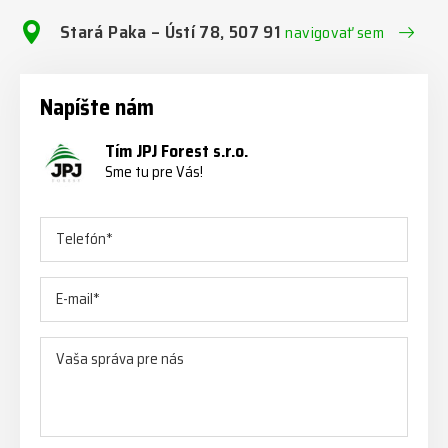
Stará Paka – Ústí 78, 507 91
navigovať sem
Napíšte nám
Tím JPJ Forest s.r.o.
Sme tu pre Vás!