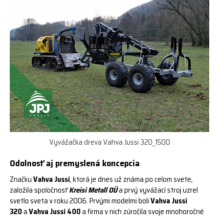
Vyvážačka dreva Vahva Jussi 320_1500
Odolnosť aj premyslená koncepcia
Značku
Vahva Jussi
, ktorá je dnes už známa po celom svete,
založila spoločnosť
Kreisi Metall OÜ
a prvý vyvážací stroj uzrel
svetlo sveta v roku 2006. Prvými modelmi boli
Vahva Jussi
320
a
Vahva Jussi 400
a firma v nich zúročila svoje mnohoročné