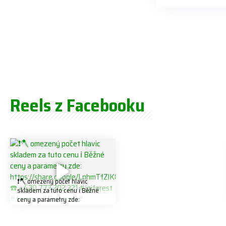
Reels z Facebooku
❗️🪓 omezený počet hlavic
skladem za tuto cenu ℹ️ Běžné
ceny a parametry zde:
https://share.google/LnhmTfZlK
8W5t7i6o ☎️ +420 773 202 321