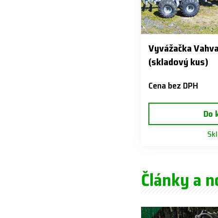
Vyvážačka Vahva
(skladový kus)
Cena bez DPH
Do 
Sk
Články a n