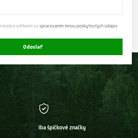
rmulára súhlasím so
spracovaním mnou poskytnutých údajov
Odoslať
Iba špičkové značky