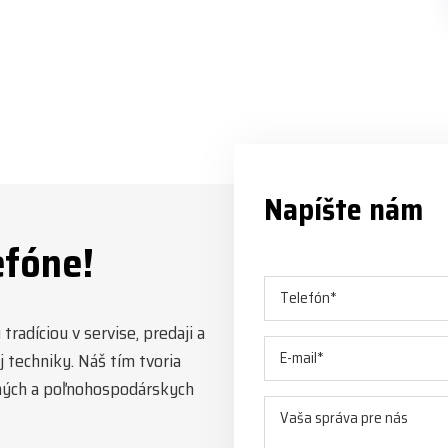
Napíšte nám
efóne!
radíciou v servise, predaji a
 techniky. Náš tím tvoria
esných a poľnohospodárskych