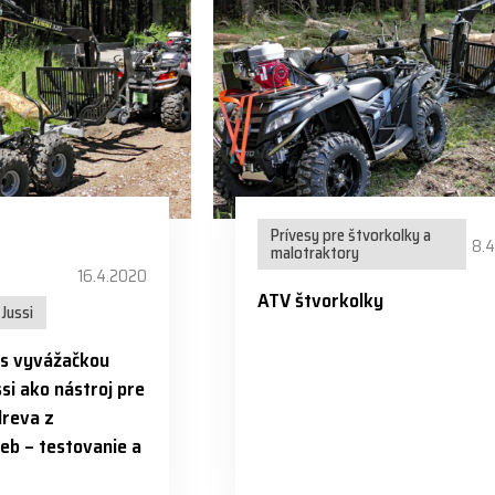
Prívesy pre štvorkolky a
8.
malotraktory
16.4.2020
ATV štvorkolky
Jussi
 s vyvážačkou
si ako nástroj pre
dreva z
eb – testovanie a