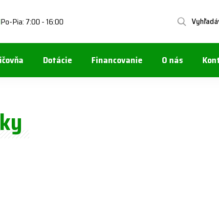
Vyhľadá
Po-Pia: 7:00 - 16:00
1
ičovňa
Dotácie
Financovanie
O nás
Kon
čky