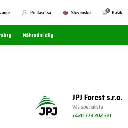
0
vanie
Prihlásiť sa
Slovensko
Košík
takty
Náhradní díly
JPJ Forest s.r.o.
Váš specialista
+420 773 202 321