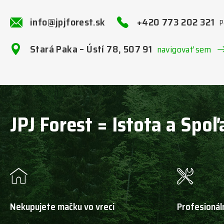
info@jpjforest.sk
+420 773 202 321
P
Stará Paka – Ústí 78, 507 91
navigovať sem
JPJ Forest = Istota a Spoľ
Nekupujete mačku vo vreci
Profesionál