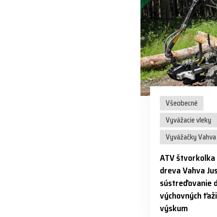
Všeobecné
Vyvážacie vleky
Vyvážačky Vahva 
ATV štvorkolka
dreva Vahva Jus
sústreďovanie 
výchovných ťaži
výskum