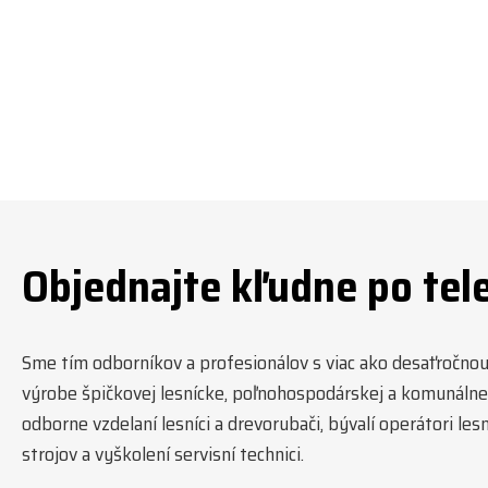
#jpjforest #forsmw #firewood
#
Objednajte kľudne po tel
Sme tím odborníkov a profesionálov s viac ako desaťročnou t
výrobe špičkovej lesnícke, poľnohospodárskej a komunálnej
odborne vzdelaní lesníci a drevorubači, bývalí operátori l
strojov a vyškolení servisní technici.