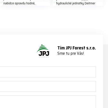
nabídce opravdu hodně,
hydraulické jednotky Deitmer
předáváme jich několik každý
naleznete zde v naší nabídce:
týden ℹ️ www.jpjforest.cz a
https://www.jpjforest.cz/kategori
www.jpjforest.sk ☎️ +420 773
e/multifunkcni-rotacni-jednotky/
202 321 #jpjforest #zetor
www.jpjforest.cz a
#firewood #regon
www.jpjforest.sk #jpjforest
#firewoodproduction
#firewood #deitmer
Tím JPJ Forest s.r.o.
Sme tu pre Vás!