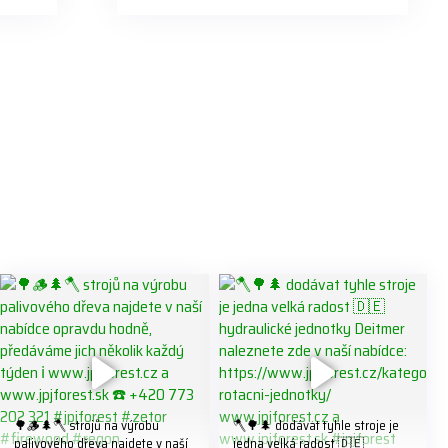
🌳🪵🌲🪓 strojů na výrobu
🪓🌳🌲 dodávat tyhle stroje je
palivového dřeva najdete v naší
jedna velká radost 🇩🇪