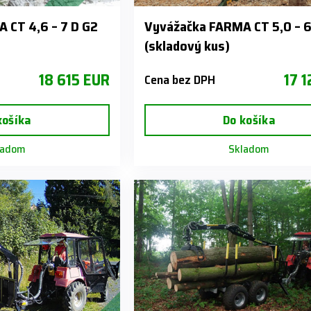
 CT 4,6 – 7 D G2
Vyvážačka FARMA CT 5,0 – 6
(skladový kus)
18 615 EUR
17 
Cena bez DPH
košíka
Do košíka
ladom
Skladom