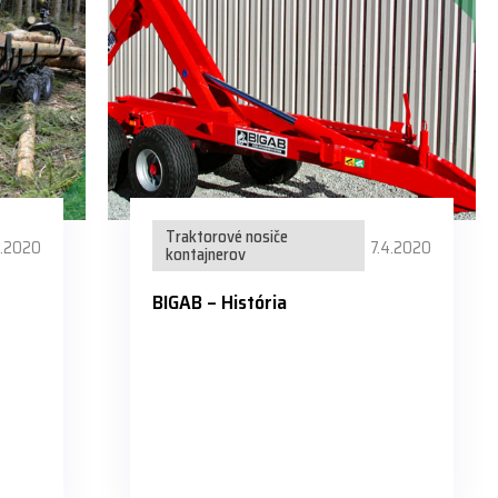
Traktorové nosiče
4.2020
7.4.2020
kontajnerov
BIGAB – História