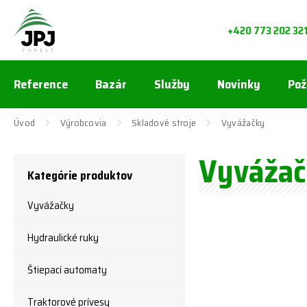
+420 773 202 32
Reference
Bazár
Služby
Novinky
Pož
Úvod
Výrobcovia
Skladové stroje
Vyvážačky
Vyváža
Kategórie produktov
Vyvážačky
Hydraulické ruky
Štiepací automaty
Traktorové prívesy