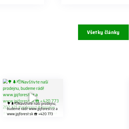
Všetky články
🌳🌲🫡Navštivte naší prodejnu,
budeme rádi! www.jpjforest.cz a
www.jpjforest.sk ☎️ +420 773
202 321 #jpjforest #forsmw
#biojack #regon #vahvajussi