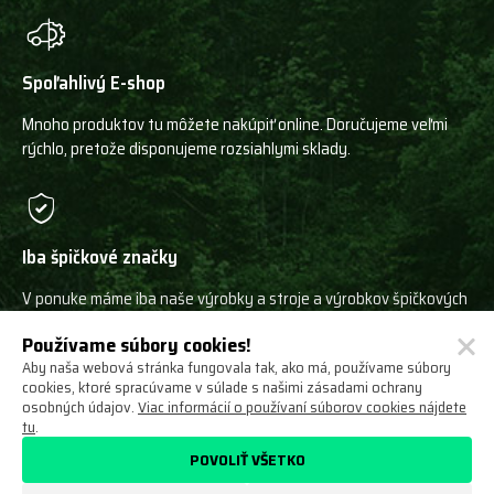
Spoľahlivý E-shop
Mnoho produktov tu môžete nakúpiť online. Doručujeme veľmi
rýchlo, pretože disponujeme rozsiahlymi sklady.
Iba špičkové značky
V ponuke máme iba naše výrobky a stroje a výrobkov špičkových
svetových výrobcov!
Používame súbory cookies!
Aby naša webová stránka fungovala tak, ako má, používame súbory
cookies, ktoré spracúvame v súlade s našimi zásadami ochrany
osobných údajov.
Viac informácií o používaní súborov cookies nájdete
tu
.
Ochrana osobných údajov
Obchodné podmienky
POVOLIŤ VŠETKO
Odstúpenie od zmluvy
O nás
Nastavení cookies