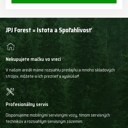
JPJ Forest = Istota a Spoľahlivosť
Nekupujete mačku vo vreci
V našom areáli máme rozsiahlu predajňu a mnoho skladových
strojov, môžete si ich prezrieť a vyskúšať!
Profesionálny servis
Disponujeme mobilnými servisnými vozy, tímom servisných
technikov a rozsiahlym servisným zázemím.