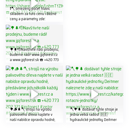
❗️🪓 omezený počet hlavic
skladem za tuto cenu ℹ️ Běžné
ceny a parametry zde:
https://share.google/LnhmTfZl
K8W5t7i6o ☎️ +420 773 202
321 #jpjforest #forsmw
#firewood #
🌳🌲🫡Navštivte naší prodejnu,
budeme rádi! www.jpjforest.cz
a www.jpjforest.sk ☎️ +420 773
202 321 #jpjforest #forsmw
#biojack #regon #vahvajussi
🌳🪵🌲🪓 strojů na výrobu
🪓🌳🌲 dodávat tyhle stroje je
palivového dřeva najdete v
jedna velká radost 🇩🇪
naší nabídce opravdu hodně,
hydraulické jednotky Deitmer
předáváme jich několik každý
naleznete zde v naší nabídce: