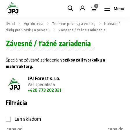
0
Menu
Úvod
Výrobcovia
Terénne prívesy a vozíky
Náhradné
diely pre vozíky a prívesy
Závesné / ťažné zariadenia
Závesné / ťažné zariadenia
Špeciálne závesné zariadenia
vozíkov za štvorkolky a
malotraktory.
JPJ Forest s.r.o.
Váš specialista
+420 773 202 321
Filtrácia
Len skladom
cena od
cena do