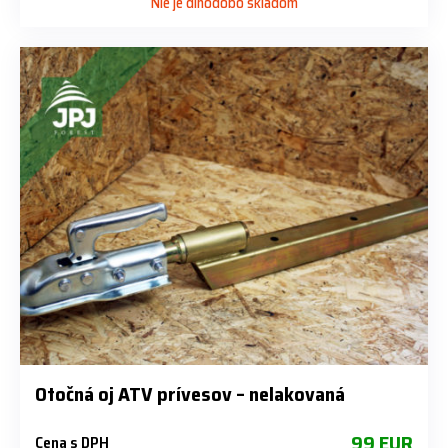
Nie je dlhodobo skladom
Otočná oj ATV prívesov – nelakovaná
99 EUR
Cena s DPH