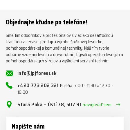
týden ℹ️ www.jpjforest.cz a
https://www.jpjforest.cz/kateg
www.jpjforest.sk ☎️ +420 773
orie/multifunkcni-rotacni-
202 321 #jpjforest #zetor
jednotky/ www.jpjforest.cz a
#firewood #regon
www.jpjforest.sk #jpjforest
Objednajte kľudne po telefóne!
#firewoodproduction
#firewood #deitmer
Sme tím odborníkov a profesionálov s viac ako desaťročnou
tradíciou v servise, predaji a výrobe špičkovej lesnícke,
poľnohospodárskej a komunálnej techniky. Náš tím tvoria
odborne vzdelaní lesníci a drevorubači, bývalí operátori lesných a
poľnohospodárskych strojov a vyškolení servisní technici.
info@jpjforest.sk
+420 773 202 321
Po-Pia: 7:00 - 11:30 a 12:30 -
16:00
Stará Paka – Ústí 78, 507 91
navigovať sem
Napíšte nám