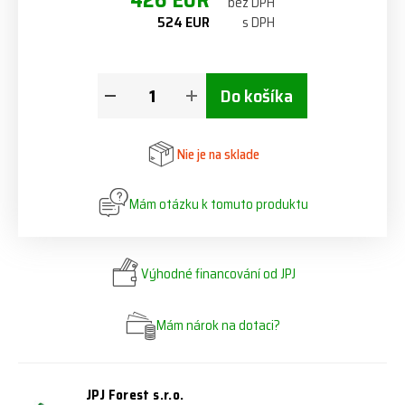
426 EUR
bez DPH
524 EUR
s DPH
Do košíka
Nie je na sklade
Mám otázku k tomuto produktu
Výhodné financování od JPJ
Mám nárok na dotaci?
JPJ Forest s.r.o.