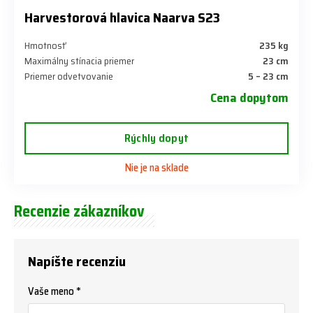
Harvestorová hlavica Naarva S23
Hmotnosť
235 kg
Maximálny stínacia priemer
23 cm
Priemer odvetvovanie
5 – 23 cm
Cena dopytom
Rýchly dopyt
Nie je na sklade
Recenzie zákazníkov
Napíšte recenziu
Vaše meno *