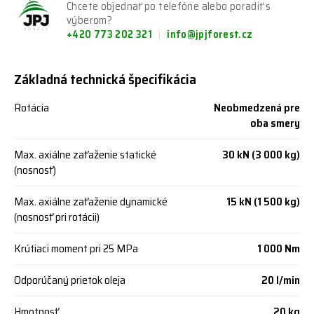
Chcete objednať po telefóne alebo poradiť s
výberom?
+420 773 202 321
info@jpjforest.cz
Základná technická špecifikácia
Rotácia
Neobmedzená pre
oba smery
Max. axiálne zaťaženie statické
30 kN (3 000 kg)
(nosnosť)
Max. axiálne zaťaženie dynamické
15 kN (1 500 kg)
(nosnosť pri rotácii)
Krútiaci moment pri 25 MPa
1 000 Nm
Odporúčaný prietok oleja
20 l/min
Hmotnosť
20 kg