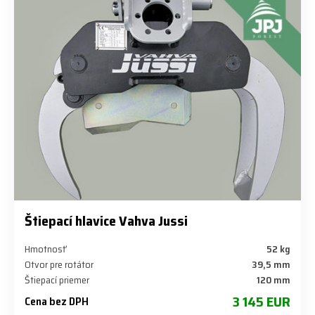
Štiepací hlavice Vahva Jussi
Hmotnosť
52 kg
Otvor pre rotátor
39,5 mm
Štiepací priemer
120 mm
3 145 EUR
Cena bez DPH