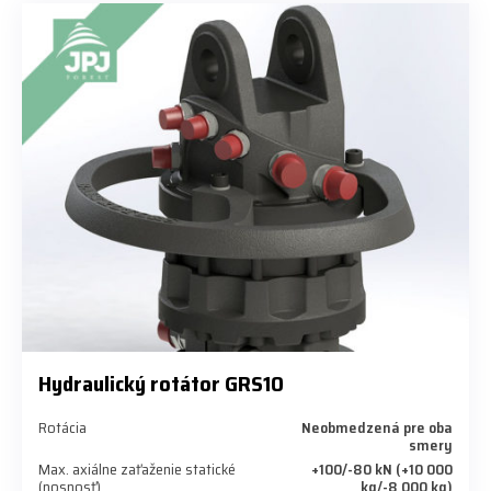
Hydraulický rotátor GRS10
Rotácia
Neobmedzená pre oba
smery
Max. axiálne zaťaženie statické
+100/-80 kN (+10 000
(nosnosť)
kg/-8 000 kg)