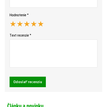
Hodnotenie *
★
★
★
★
★
Text recenzie *
Odoslať recenziu
Články a novinky