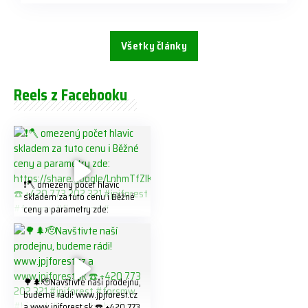
Všetky články
Reels z Facebooku
❗️🪓 omezený počet hlavic
skladem za tuto cenu ℹ️ Běžné
ceny a parametry zde:
https://share.google/LnhmTfZl
K8W5t7i6o ☎️ +420 773 202
321 #jpjforest #forsmw
#firewood #
🌳🌲🫡Navštivte naší prodejnu,
budeme rádi! www.jpjforest.cz
a www.jpjforest.sk ☎️ +420 773