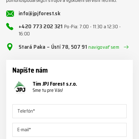
poľnohospodárskych strojov a vyškolení servisní technici.
info@jpjforest.sk
+420 773 202 321
Po-Pia: 7:00 - 11:30 a 12:30 -
16:00
Stará Paka – Ústí 78, 507 91
navigovať sem
Napíšte nám
Tím JPJ Forest s.r.o.
Sme tu pre Vás!