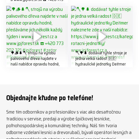
202 321 #jpjforest #forsmw
#biojack #regon #vahvajussi
🌳🪵🌲🪓 strojů na výrobu
🪓🌳🌲 dodávat tyhle stroje je
palivového dřeva najdete v
jedna velká radost 🇩🇪
naší nabídce opravdu hodně,
hydraulické jednotky Deitmer
předáváme jich několik každý
naleznete zde v naší nabídce:
týden ℹ️ www.jpjforest.cz a
https://www.jpjforest.cz/kateg
www.jpjforest.sk ☎️ +420 773
orie/multifunkcni-rotacni-
202 321 #jpjforest #zetor
jednotky/ www.jpjforest.cz a
#firewood #regon
www.jpjforest.sk #jpjforest
Objednajte kľudne po telefóne!
#firewoodproduction
#firewood #deitmer
Sme tím odborníkov a profesionálov s viac ako desaťročnou
tradíciou v servise, predaji a výrobe špičkovej lesnícke,
poľnohospodárskej a komunálnej techniky. Náš tím tvoria
odborne vzdelaní lesníci a drevorubači, bývalí operátori lesných a