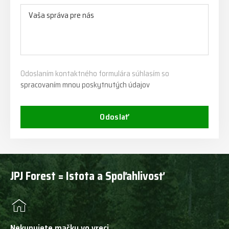
Odoslaním kontaktného formulára súhlasím so
spracovaním mnou poskytnutých údajov
Odoslať
JPJ Forest = Istota a Spoľahlivosť
Nekupujete mačku vo vreci