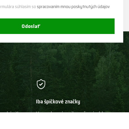
rmulára súhlasím so
spracovaním mnou poskytnutých údajov
Odoslať
Iba špičkové značky
 nakúpiť
V ponuke máme iba naše výrobky a
hlo, pretože
stroje a výrobkov špičkových svetových