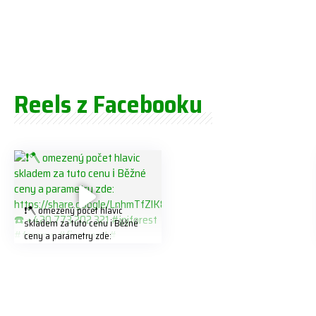
Reels z Facebooku
❗️🪓 omezený počet hlavic
skladem za tuto cenu ℹ️ Běžné
ceny a parametry zde:
https://share.google/LnhmTfZlK
8W5t7i6o ☎️ +420 773 202 321
#jpjforest #forsmw #firewood
#