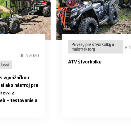
Prívesy pre štvorkolky a
8.
malotraktory
16.4.2020
ATV štvorkolky
Jussi
 s vyvážačkou
si ako nástroj pre
dreva z
eb – testovanie a