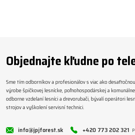
Objednajte kľudne po tel
Sme tím odborníkov a profesionálov s viac ako desaťročnou t
výrobe špičkovej lesnícke, poľnohospodárskej a komunálnej
odborne vzdelaní lesníci a drevorubači, bývalí operátori l
strojov a vyškolení servisní technici.
info@jpjforest.sk
+420 773 202 321
P