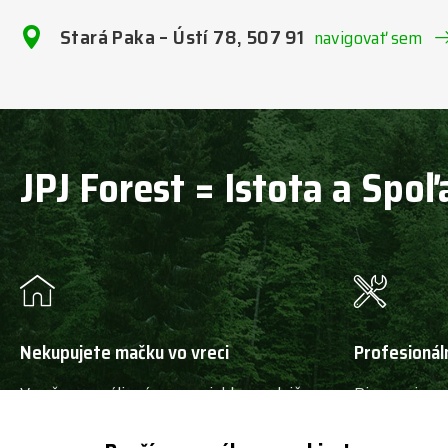
Stará Paka – Ústí 78, 507 91
navigovať sem
JPJ Forest = Istota a Spoľ
Nekupujete mačku vo vreci
Profesionál
V našom areáli máme rozsiahlu predajňu
Disponujeme
a mnoho skladových strojov, môžete si
tímom servis