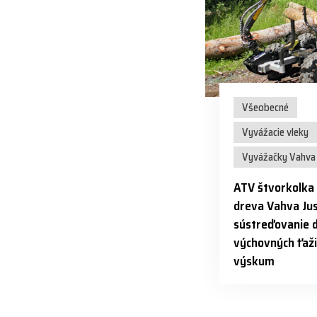
Všeobecné
Vyvážacie vleky
Vyvážačky Vahva 
ATV štvorkolka
dreva Vahva Jus
sústreďovanie 
výchovných ťaži
výskum