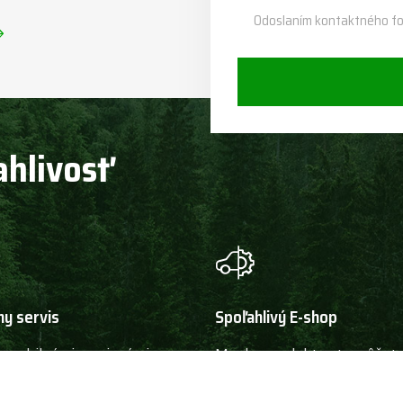
Odoslaním kontaktného fo
ahlivosť
ny servis
Spoľahlivý E-shop
 mobilnými servisnými vozy,
Mnoho produktov tu môžete
ných technikov a rozsiahlym
online. Doručujeme veľmi rýc