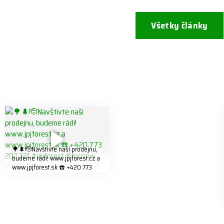
Všetky články
🌳🌲🫡Navštivte naší prodejnu,
budeme rádi! www.jpjforest.cz a
www.jpjforest.sk ☎️ +420 773
202 321 #jpjforest #forsmw
#biojack #regon #vahvajussi