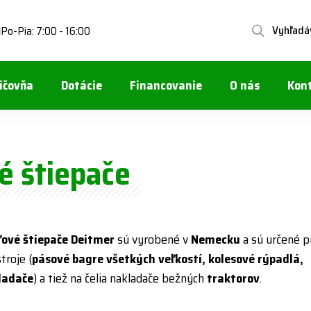
Vyhľadá
Po-Pia: 7:00 - 16:00
1
ičovňa
Dotácie
Financovanie
O nás
Kon
e
é štiepače
ľové štiepače Deitmer
sú vyrobené v
Nemecku
a sú určené p
troje (
pásové bagre všetkých veľkostí, kolesové rýpadlá,
ladače
) a tiež na čelia nakladače bežných
traktorov
.