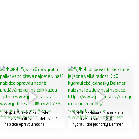
🌳🪵🌲🪓 strojů na výrobu
🪓🌳🌲 dodávat tyhle stroje je
palivového dřeva najdete v naší
jedna velká radost 🇩🇪
nabídce opravdu hodně,
hydraulické jednotky Deitmer
předáváme jich několik každý
naleznete zde v naší nabídce:
týden ℹ️ www.jpjforest.cz a
https://www.jpjforest.cz/kategori