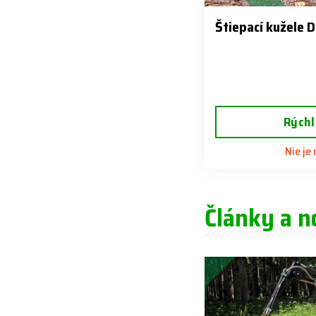
Štiepací kužele D
Rýchl
Nie je
Články a n