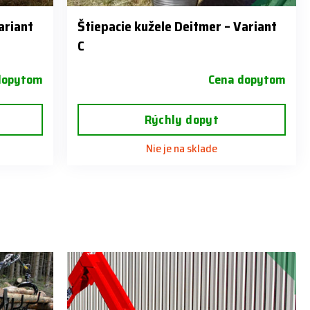
ariant
Štiepacie kužele Deitmer – Variant
C
dopytom
Cena dopytom
Rýchly dopyt
Nie je na sklade