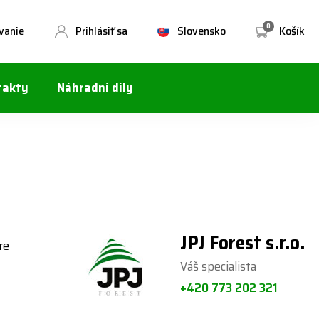
0
vanie
Prihlásiť sa
Slovensko
Košík
takty
Náhradní díly
JPJ Forest s.r.o.
re
Váš specialista
+420 773 202 321