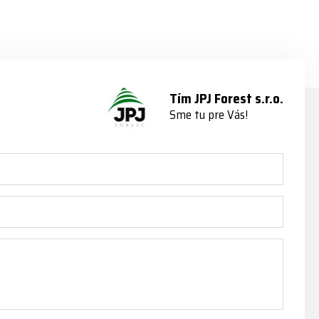
www.jpjforest.sk ☎️ +420 773
e/multifunkcni-rotacni-jednotky/
202 321 #jpjforest #zetor
www.jpjforest.cz a
#firewood #regon
www.jpjforest.sk #jpjforest
#firewoodproduction
#firewood #deitmer
Tím JPJ Forest s.r.o.
Sme tu pre Vás!