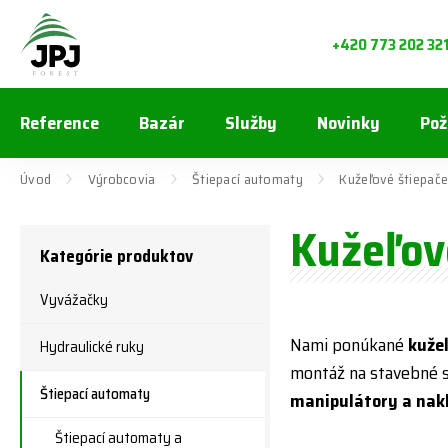
+420 773 202 32
Reference
Bazár
Služby
Novinky
Pož
Úvod
Výrobcovia
Štiepací automaty
Kužeľové štiepač
Kužeľov
Kategórie produktov
Vyvážačky
Nami ponúkané
kuže
Hydraulické ruky
montáž na stavebné s
Štiepací automaty
manipulátory a nak
Štiepací automaty a