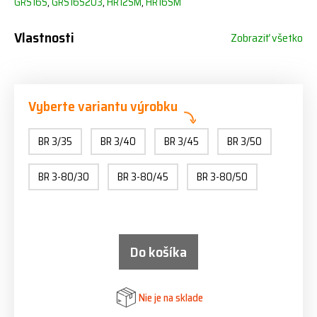
GRS16S
,
GRS16S203
,
HR12SM
,
HR16SM
Vlastnosti
Zobraziť všetko
Vyberte variantu výrobku
BR 3/35
BR 3/40
BR 3/45
BR 3/50
BR 3-80/30
BR 3-80/45
BR 3-80/50
Do košíka
Nie je na sklade