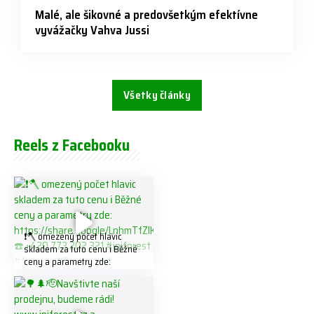
Malé, ale šikovné a predovšetkým efektívne
vyvážačky Vahva Jussi
Všetky články
Reels z Facebooku
❗️🪓 omezený počet hlavic
skladem za tuto cenu ℹ️ Běžné
ceny a parametry zde:
https://share.google/LnhmTfZl
K8W5t7i6o ☎️ +420 773 202
321 #jpjforest #forsmw
#firewood #