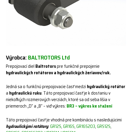
Výrobca:
BALTROTORS Ltd
Prepojovací diel
Baltrotors
pre funkčné prepojenie
hydraulických rotátorov a hydraulických žeriavov/ruk.
Jedná sa o funkčnú prepojovacie časť medzi
hydraulický rotátor
a
hydraulickú ruku
. Táto prepojovací časť je k dostaniu v
niekoľkých rozmerových verziách, ktoré sa od seba líšia v
priemeroch „D“ a „B“ – viď výkres:
BR3 – výkres ke stažení
Táto prepojovací časť je vhodná pre kombináciu s nasledujúcimi
hydraulickými rotátory
:
GR12S
,
GR16S
,
GR16S203
,
GRS12S
,