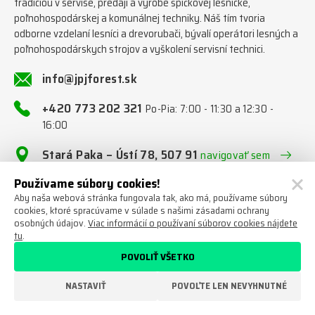
tradíciou v servise, predaji a výrobe špičkovej lesnícke,
poľnohospodárskej a komunálnej techniky. Náš tím tvoria
odborne vzdelaní lesníci a drevorubači, bývalí operátori lesných a
poľnohospodárskych strojov a vyškolení servisní technici.
info@jpjforest.sk
+420 773 202 321
Po-Pia: 7:00 - 11:30 a 12:30 -
16:00
Stará Paka – Ústí 78, 507 91
navigovať sem
Používame súbory cookies!
Aby naša webová stránka fungovala tak, ako má, používame súbory
Napíšte nám
cookies, ktoré spracúvame v súlade s našimi zásadami ochrany
osobných údajov.
Viac informácií o používaní súborov cookies nájdete
tu
.
Tím JPJ Forest s.r.o.
Sme tu pre Vás!
POVOLIŤ VŠETKO
NASTAVIŤ
POVOĽTE LEN NEVYHNUTNÉ