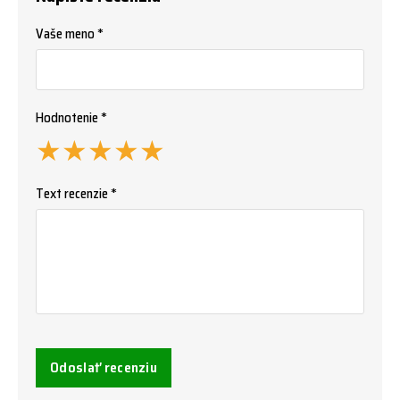
Vaše meno *
Hodnotenie *
★
★
★
★
★
Text recenzie *
Odoslať recenziu