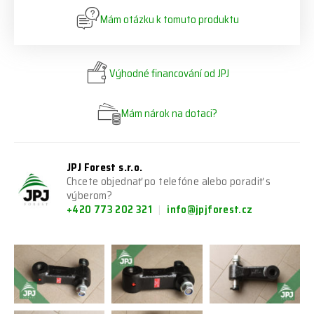
Mám otázku k tomuto produktu
Výhodné financování od JPJ
Mám nárok na dotaci?
JPJ Forest s.r.o.
Chcete objednať po telefóne alebo poradiť s
výberom?
+420 773 202 321
info@jpjforest.cz