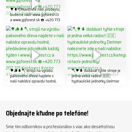
🌳🌲🫡Navštivte naší prodejnu,
budeme rádi! www.jpjforest.cz
a www.jpjforest.sk ☎️ +420 773
202 321 #jpjforest #forsmw
#biojack #regon #vahvajussi
🌳🪵🌲🪓 strojů na výrobu
🪓🌳🌲 dodávat tyhle stroje je
palivového dřeva najdete v
jedna velká radost 🇩🇪
naší nabídce opravdu hodně,
hydraulické jednotky Deitmer
předáváme jich několik každý
naleznete zde v naší nabídce:
týden ℹ️ www.jpjforest.cz a
https://www.jpjforest.cz/kateg
www.jpjforest.sk ☎️ +420 773
orie/multifunkcni-rotacni-
202 321 #jpjforest #zetor
jednotky/ www.jpjforest.cz a
#firewood #regon
www.jpjforest.sk #jpjforest
Objednajte kľudne po telefóne!
#firewoodproduction
#firewood #deitmer
Sme tím odborníkov a profesionálov s viac ako desaťročnou