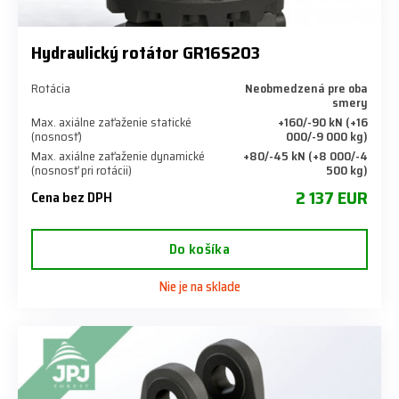
Hydraulický rotátor GR16S203
Rotácia
Neobmedzená pre oba
smery
Max. axiálne zaťaženie statické
+160/-90 kN (+16
(nosnosť)
000/-9 000 kg)
Max. axiálne zaťaženie dynamické
+80/-45 kN (+8 000/-4
(nosnosť pri rotácii)
500 kg)
2 137 EUR
Cena bez DPH
Do košíka
Nie je na sklade