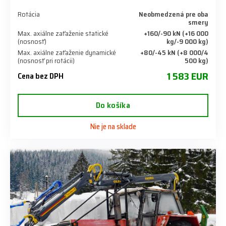
Rotácia
Neobmedzená pre oba
smery
Max. axiálne zaťaženie statické
+160/-90 kN (+16 000
(nosnosť)
kg/-9 000 kg)
Max. axiálne zaťaženie dynamické
+80/-45 kN (+8 000/4
(nosnosť pri rotácii)
500 kg)
1 583 EUR
Cena bez DPH
Do košíka
Nie je na sklade