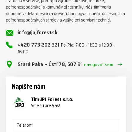
tradíciou v servise, predaji a výrobe špičkovej lesnícke,
poľnohospodárskej a komunálnej techniky. Náš tím tvoria
odborne vzdelaní lesníci a drevorubači, bývalí operátori lesných a
poľnohospodárskych strojov a vyškolení servisní technici.
info@jpjforest.sk
+420 773 202 321
Po-Pia: 7:00 - 11:30 a 12:30 -
16:00
Stará Paka – Ústí 78, 507 91
navigovať sem
Napíšte nám
Tím JPJ Forest s.r.o.
Sme tu pre Vás!