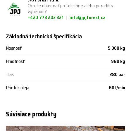
JPJ Forest s.r.o.
Chcete objednať po telefóne alebo poradiť s
výberom?
+420 773 202 321
info@jpjforest.cz
Základná technická špecifikácia
Nosnosť
5 000 kg
Hmotnosť
980 kg
Tlak
280 bar
Prietok oleja
60 l/min
Súvisiace produkty