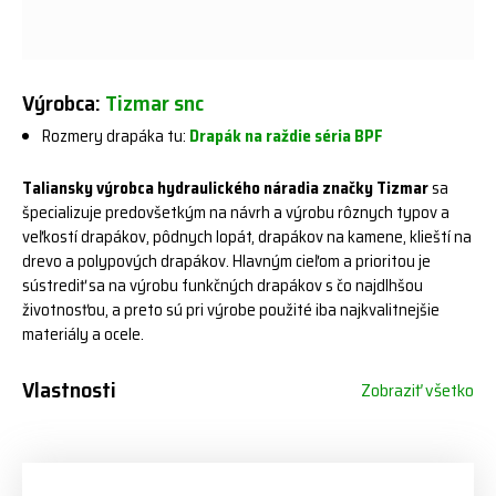
Výrobca:
Tizmar snc
Rozmery drapáka tu:
Drapák na raždie séria BPF
Taliansky výrobca hydraulického náradia značky Tizmar
sa
špecializuje predovšetkým na návrh a výrobu rôznych typov a
veľkostí drapákov, pôdnych lopát, drapákov na kamene, klieští na
drevo a polypových drapákov. Hlavným cieľom a prioritou je
sústrediť sa na výrobu funkčných drapákov s čo najdlhšou
životnosťou, a preto sú pri výrobe použité iba najkvalitnejšie
materiály a ocele.
Vlastnosti
Zobraziť všetko