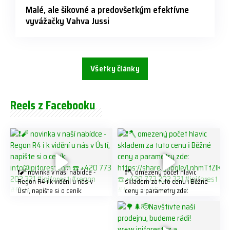
Malé, ale šikovné a predovšetkým efektívne
vyvážačky Vahva Jussi
Všetky články
Reels z Facebooku
❗️🧨 novinka v naší nabídce -
❗️🪓 omezený počet hlavic
Regon R4 ℹ️ k vidění u nás v
skladem za tuto cenu ℹ️ Běžné
Ústí, napište si o ceník:
ceny a parametry zde:
info@jpjforest.com ☎️ +420
https://share.google/LnhmTfZl
773 202 321 #jpjforest #regon
K8W5t7i6o ☎️ +420 773 202
#firewood
321 #jpjforest #forsmw
#firewood #