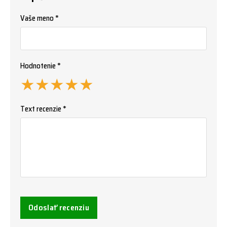
Vaše meno *
Hodnotenie *
★
★
★
★
★
Text recenzie *
Odoslať recenziu