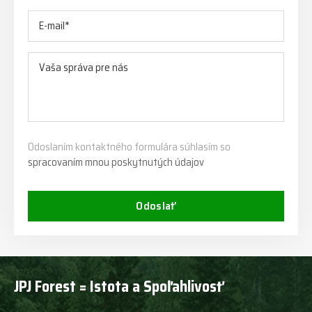
Odoslaním kontaktného formulára súhlasím so
spracovaním mnou poskytnutých údajov
Odoslať
JPJ Forest = Istota a Spoľahlivosť