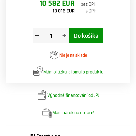
10 582 EUR
bez DPH
13 016 EUR
s DPH
Do košíka
Nie je na sklade
Mám otázku k tomuto produktu
Výhodné financování od JPJ
Mám nárok na dotaci?