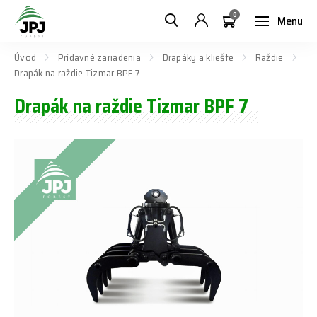
0
Menu
Úvod
Prídavné zariadenia
Drapáky a kliešte
Raždie
Drapák na raždie Tizmar BPF 7
Drapák na raždie Tizmar BPF 7