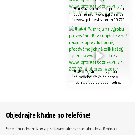
🌳🌲🫡Navštivte naší prodejnu,
budeme rádi! www.jpjforest.cz
a www.jpjforest.sk ☎️ +420 773
202 321 #jpjforest #forsmw
#biojack #regon #vahvajussi
🌳🪵🌲🪓 strojů na výrobu
palivového dřeva najdete v
naší nabídce opravdu hodně,
předáváme jich několik každý
týden ℹ️ www.jpjforest.cz a
www.jpjforest.sk ☎️ +420 773
202 321 #jpjforest #zetor
#firewood #regon
Objednajte kľudne po telefóne!
#firewoodproduction
Sme tím odborníkov a profesionálov s viac ako desaťročnou