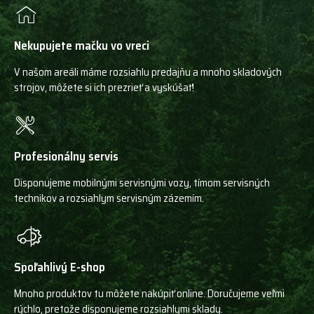
Nekupujete mačku vo vreci
V našom areáli máme rozsiahlu predajňu a mnoho skladových
strojov, môžete si ich prezrieť a vyskúšať!
Profesionálny servis
Disponujeme mobilnými servisnými vozy, tímom servisných
technikov a rozsiahlym servisným zázemím.
Spoľahlivý E-shop
Mnoho produktov tu môžete nakúpiť online. Doručujeme veľmi
rýchlo, pretože disponujeme rozsiahlymi sklady.