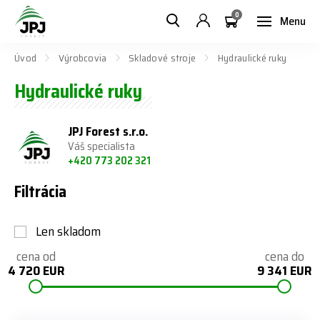
0
Menu
Úvod
Výrobcovia
Skladové stroje
Hydraulické ruky
Hydraulické ruky
JPJ Forest s.r.o.
Váš specialista
+420 773 202 321
Filtrácia
Len skladom
cena od
cena do
4 720 EUR
9 341 EUR