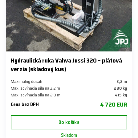
Hydraulická ruka Vahva Jussi 320 – plátová
verzia (skladový kus)
Maximálny dosah
3,2 m
Max. zdvíhacia sila na 3,2 m
280 kg
Max. zdvíhacia sila na 2,0 m
415 kg
4 720 EUR
Cena bez DPH
Do košíka
Skladom