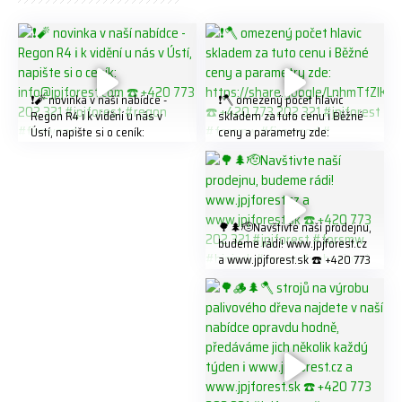
❗️🧨 novinka v naší nabídce -
❗️🪓 omezený počet hlavic
Regon R4 ℹ️ k vidění u nás v
skladem za tuto cenu ℹ️ Běžné
Ústí, napište si o ceník:
ceny a parametry zde:
info@jpjforest.com ☎️ +420
https://share.google/LnhmTfZl
773 202 321 #jpjforest #regon
K8W5t7i6o ☎️ +420 773 202
#firewood
321 #jpjforest #forsmw
#firewood #
🌳🌲🫡Navštivte naší prodejnu,
budeme rádi! www.jpjforest.cz
a www.jpjforest.sk ☎️ +420 773
202 321 #jpjforest #forsmw
#biojack #regon #vahvajussi