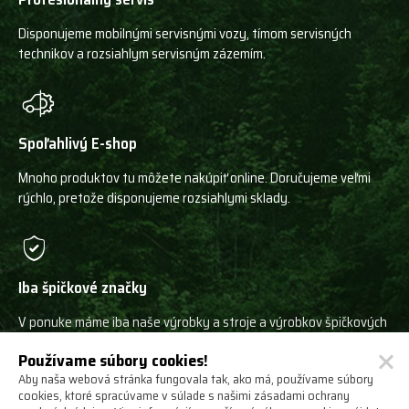
Disponujeme mobilnými servisnými vozy, tímom servisných
technikov a rozsiahlym servisným zázemím.
Spoľahlivý E-shop
Mnoho produktov tu môžete nakúpiť online. Doručujeme veľmi
rýchlo, pretože disponujeme rozsiahlymi sklady.
Iba špičkové značky
V ponuke máme iba naše výrobky a stroje a výrobkov špičkových
svetových výrobcov!
Používame súbory cookies!
Aby naša webová stránka fungovala tak, ako má, používame súbory
cookies, ktoré spracúvame v súlade s našimi zásadami ochrany