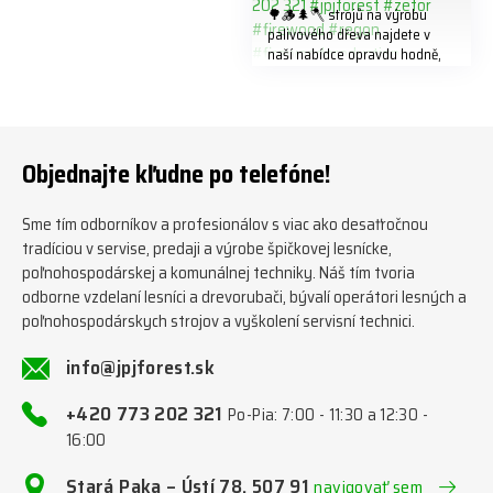
🌳🪵🌲🪓 strojů na výrobu
palivového dřeva najdete v
naší nabídce opravdu hodně,
předáváme jich několik každý
týden ℹ️ www.jpjforest.cz a
www.jpjforest.sk ☎️ +420 773
202 321 #jpjforest #zetor
#firewood #regon
Objednajte kľudne po telefóne!
#firewoodproduction
Sme tím odborníkov a profesionálov s viac ako desaťročnou
tradíciou v servise, predaji a výrobe špičkovej lesnícke,
poľnohospodárskej a komunálnej techniky. Náš tím tvoria
odborne vzdelaní lesníci a drevorubači, bývalí operátori lesných a
poľnohospodárskych strojov a vyškolení servisní technici.
info@jpjforest.sk
+420 773 202 321
Po-Pia: 7:00 - 11:30 a 12:30 -
16:00
Stará Paka – Ústí 78, 507 91
navigovať sem