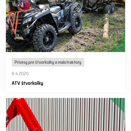
Prívesy pre štvorkolky a malotraktory
8.4.2020
ATV štvorkolky