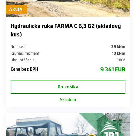
AKCIA!
Hydraulická ruka FARMA C 6,3 G2 (skladový
kus)
Nosnosť
39 kNm
Krútiaci moment
10 kNm
Uhol otáčania
360°
9 341 EUR
Cena bez DPH
Do košíka
Skladom