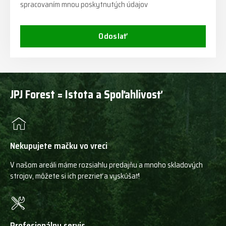
spracovaním mnou poskytnutých údajov
Odoslať
JPJ Forest = Istota a Spoľahlivosť
Nekupujete mačku vo vreci
V našom areáli máme rozsiahlu predajňu a mnoho skladových
strojov, môžete si ich prezrieť a vyskúšať!
Profesionálny servis