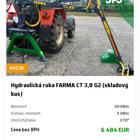
AKCIA!
Hydraulická ruka FARMA CT 3,8 G2 (skladový
kus)
Nosnosť
20 kNm
Krútiaci moment
5 kNm
Uhol otáčania
370°
6 484 EUR
Cena bez DPH