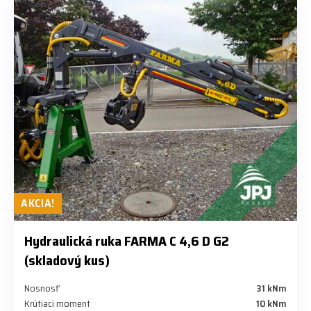
AKCIA!
Hydraulická ruka FARMA C 4,6 D G2
(skladový kus)
Nosnosť
31 kNm
Krútiaci moment
10 kNm