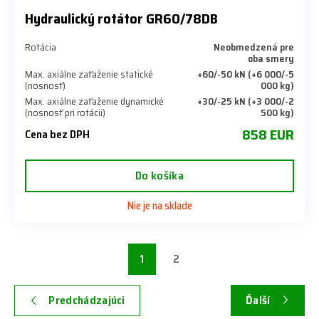
Hydraulický rotátor GR60/78DB
Rotácia
Neobmedzená pre
oba smery
Max. axiálne zaťaženie statické
+60/-50 kN (+6 000/-5
(nosnosť)
000 kg)
Max. axiálne zaťaženie dynamické
+30/-25 kN (+3 000/-2
(nosnosť pri rotácii)
500 kg)
858 EUR
Cena bez DPH
Do košíka
Nie je na sklade
1
2
Predchádzajúci
Ďalší