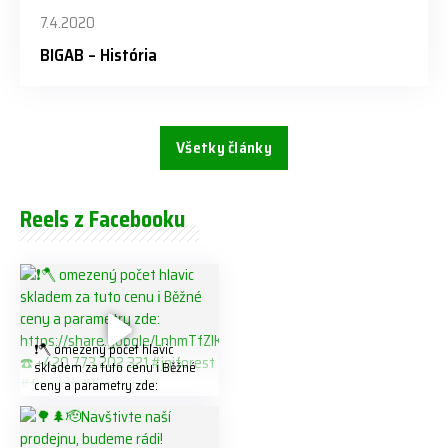
7.4.2020
BIGAB – História
Všetky články
Reels z Facebooku
❗️🪓 omezený počet hlavic
skladem za tuto cenu ℹ️ Běžné
ceny a parametry zde:
https://share.google/LnhmTfZl
K8W5t7i6o ☎️ +420 773 202
321 #jpjforest #forsmw