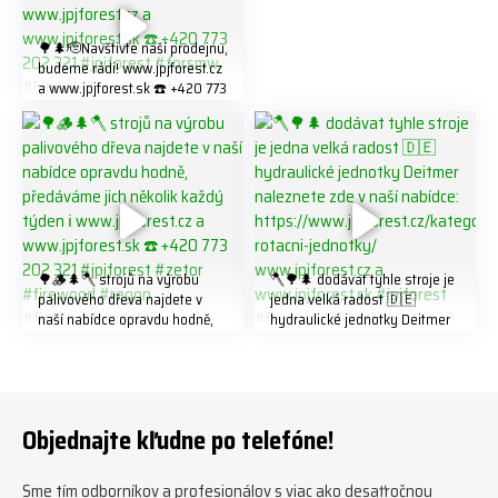
#firewood #
🌳🌲🫡Navštivte naší prodejnu,
budeme rádi! www.jpjforest.cz
a www.jpjforest.sk ☎️ +420 773
202 321 #jpjforest #forsmw
#biojack #regon #vahvajussi
🌳🪵🌲🪓 strojů na výrobu
🪓🌳🌲 dodávat tyhle stroje je
palivového dřeva najdete v
jedna velká radost 🇩🇪
naší nabídce opravdu hodně,
hydraulické jednotky Deitmer
předáváme jich několik každý
naleznete zde v naší nabídce:
týden ℹ️ www.jpjforest.cz a
https://www.jpjforest.cz/kateg
www.jpjforest.sk ☎️ +420 773
orie/multifunkcni-rotacni-
202 321 #jpjforest #zetor
jednotky/ www.jpjforest.cz a
#firewood #regon
www.jpjforest.sk #jpjforest
Objednajte kľudne po telefóne!
#firewoodproduction
#firewood #deitmer
Sme tím odborníkov a profesionálov s viac ako desaťročnou