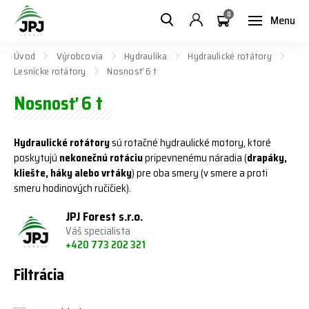
0
Menu
Úvod
Výrobcovia
Hydraulika
Hydraulické rotátory
Lesnícke rotátory
Nosnosť 6 t
Nosnosť 6 t
Hydraulické rotátory
sú rotačné hydraulické motory, ktoré
poskytujú
nekonečnú rotáciu
pripevnenému náradia (
drapáky,
kliešte, háky alebo vrtáky
) pre oba smery (v smere a proti
smeru hodinových ručičiek).
JPJ Forest s.r.o.
Váš specialista
+420 773 202 321
Filtrácia