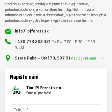
tradíciou v servise, predaji a výrobe špičkovej lesnícke,
poľnohospodárskej a komunálnej techniky. Náš tím tvoria
odborne vzdelaní lesníci a drevorubači, bývalí operátori lesných a
poľnohospodárskych strojov a vyškolení servisní technici.
info@jpjforest.sk
+420 773 202 321
Po-Pia: 7:00 - 11:30 a 12:30 -
16:00
Stará Paka – Ústí 78, 507 91
navigovať sem
Napíšte nám
Tím JPJ Forest s.r.o.
Sme tu pre Vás!