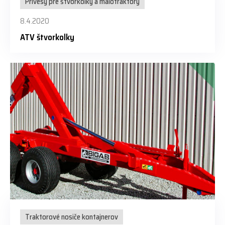
Prívesy pre štvorkolky a malotraktory
8.4.2020
ATV štvorkolky
Traktorové nosiče kontajnerov