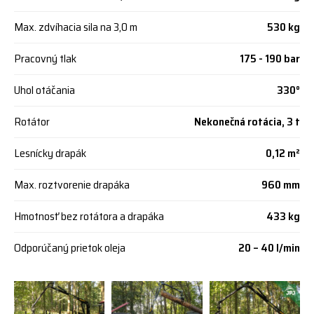
Max. zdvíhacia sila na 3,0 m
530 kg
Pracovný tlak
175 - 190 bar
Uhol otáčania
330°
Rotátor
Nekonečná rotácia, 3 t
Lesnícky drapák
0,12 m²
Max. roztvorenie drapáka
960 mm
Hmotnosť bez rotátora a drapáka
433 kg
Odporúčaný prietok oleja
20 – 40 l/min