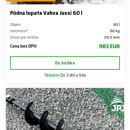
Pôdna lopata Vahva Jussi 60 l
Objem
60 l
Hmotnosť
60 kg
Otvor pre rotátor
39,5 mm
983 EUR
Cena bez DPH
Do košíka
Skladom
Do 3 dní u Vás