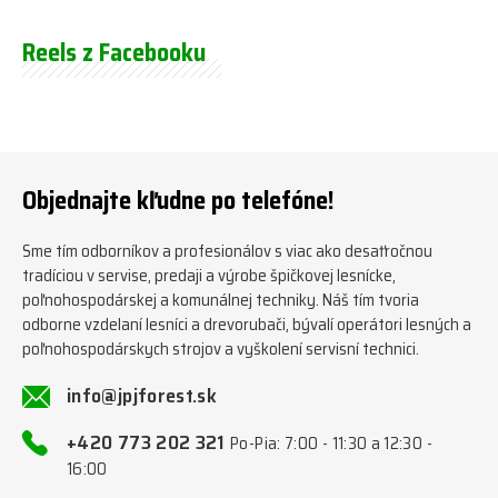
Reels z Facebooku
Objednajte kľudne po telefóne!
Sme tím odborníkov a profesionálov s viac ako desaťročnou
tradíciou v servise, predaji a výrobe špičkovej lesnícke,
poľnohospodárskej a komunálnej techniky. Náš tím tvoria
odborne vzdelaní lesníci a drevorubači, bývalí operátori lesných a
poľnohospodárskych strojov a vyškolení servisní technici.
info@jpjforest.sk
+420 773 202 321
Po-Pia: 7:00 - 11:30 a 12:30 -
16:00