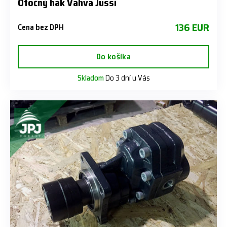
Otočný hák Vahva Jussi
136 EUR
Cena bez DPH
Do košíka
Skladom
Do 3 dní u Vás