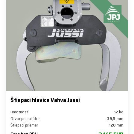
Štiepací hlavice Vahva Jussi
Hmotnosť
52 kg
Otvor pre rotátor
39,5 mm
Štiepací priemer
120 mm