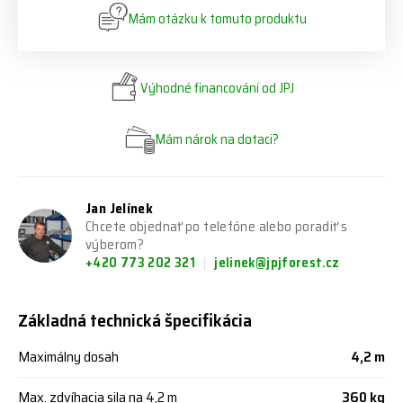
Mám otázku k tomuto produktu
Výhodné financování od JPJ
Mám nárok na dotaci?
Jan Jelínek
Chcete objednať po telefóne alebo poradiť s
výberom?
+420 773 202 321
jelinek@jpjforest.cz
Základná technická špecifikácia
Maximálny dosah
4,2 m
Max. zdvíhacia sila na 4,2 m
360 kg