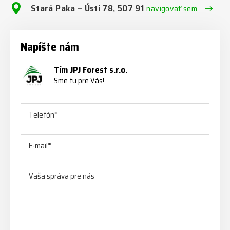
Stará Paka – Ústí 78, 507 91
navigovať sem
Napíšte nám
Tím JPJ Forest s.r.o.
Sme tu pre Vás!