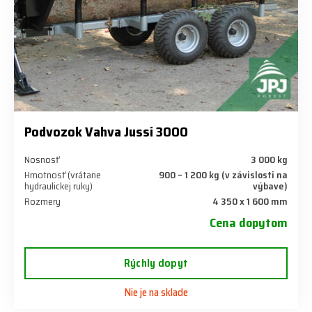
Podvozok Vahva Jussi 3000
Nosnosť
3 000 kg
Hmotnosť (vrátane
900 – 1 200 kg (v závislosti na
hydraulickej ruky)
výbave)
Rozmery
4 350 x 1 600 mm
Cena dopytom
Rýchly dopyt
Nie je na sklade