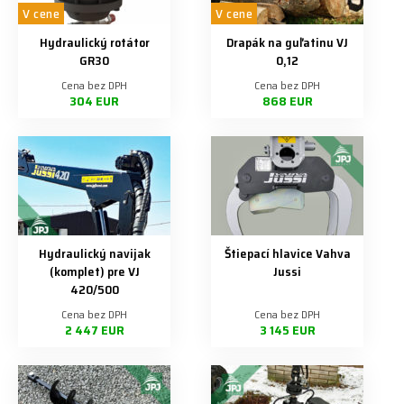
V cene
V cene
Hydraulický rotátor
Drapák na guľatinu VJ
GR30
0,12
Cena bez DPH
Cena bez DPH
304 EUR
868 EUR
Hydraulický navijak
Štiepací hlavice Vahva
(komplet) pre VJ
Jussi
420/500
Cena bez DPH
Cena bez DPH
2 447 EUR
3 145 EUR