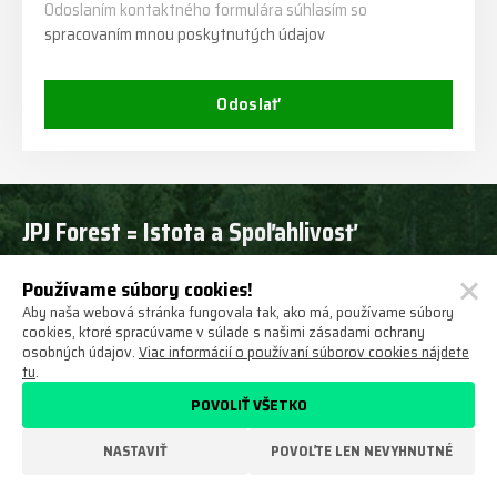
Odoslaním kontaktného formulára súhlasím so
spracovaním mnou poskytnutých údajov
Odoslať
JPJ Forest = Istota a Spoľahlivosť
Používame súbory cookies!
Aby naša webová stránka fungovala tak, ako má, používame súbory
cookies, ktoré spracúvame v súlade s našimi zásadami ochrany
Nekupujete mačku vo vreci
osobných údajov.
Viac informácií o používaní súborov cookies nájdete
tu
.
V našom areáli máme rozsiahlu predajňu a mnoho skladových
POVOLIŤ VŠETKO
strojov, môžete si ich prezrieť a vyskúšať!
NASTAVIŤ
POVOĽTE LEN NEVYHNUTNÉ