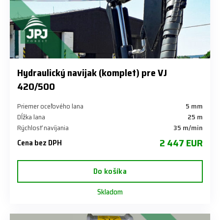
Hydraulický navijak (komplet) pre VJ
420/500
Priemer oceľového lana
5 mm
Dĺžka lana
25 m
Rýchlosť navíjania
35 m/min
2 447 EUR
Cena bez DPH
Do košíka
Skladom