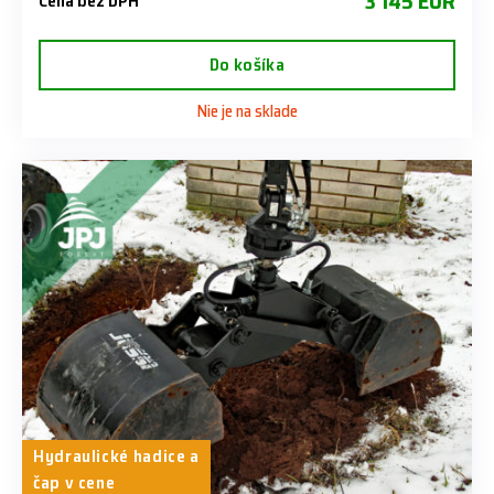
3 145 EUR
Cena bez DPH
Do košíka
Nie je na sklade
Hydraulické hadice a
čap v cene