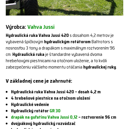
Výrobca:
Vahva Jussi
Hydraulická ruka Vahva Jussi 420
s dosahom 4,2 metrov je
vybavená špičkovým
hydraulickým rotátorom
Baltrotors s
nosnosťou 3 tony a drapákom s maximálnym roztvorením 96
cm.
Hydraulická ruka
je štandardne vybavená dvoma
hrebeňovými piestnicami na otočnom uloženie, a to kvôli
zabezpečeniu väčšieho momentu otáčania
hydraulickej ruky
.
V základnej cene je zahrnuté:
Hydraulická ruka Vahva Jussi 420 – dosah 4,2 m
4 hrebeňové piestnice na otočnom uložení
Hydraulické vedenie
Hydraulický rotátor
GR 30
drapák na guľatinu Vahva Jussi 0,12
– roztvorenie 96 cm
dvojpákový hydraulický rozvádzač