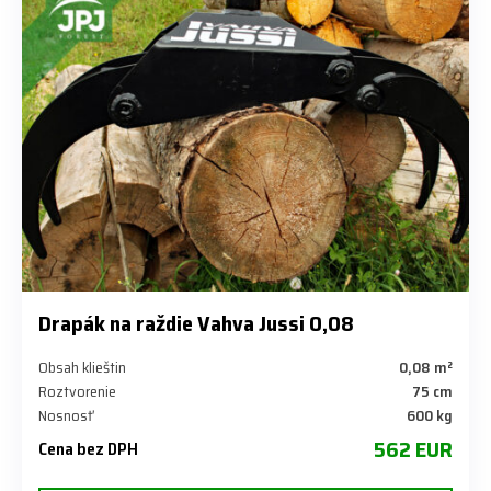
Drapák na raždie Vahva Jussi 0,08
Obsah klieštin
0,08 m²
Roztvorenie
75 cm
Nosnosť
600 kg
562 EUR
Cena bez DPH