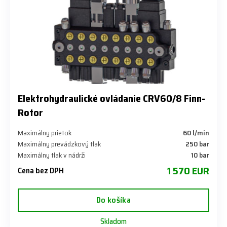
​Elektrohydraulické ovládanie CRV60/8 Finn-
Rotor
Maximálny prietok
​60 l/min
Maximálny prevádzkový tlak
​250 bar
Maximálny tlak v nádrži
​10 bar
1 570 EUR
Cena bez DPH
Do košíka
Skladom