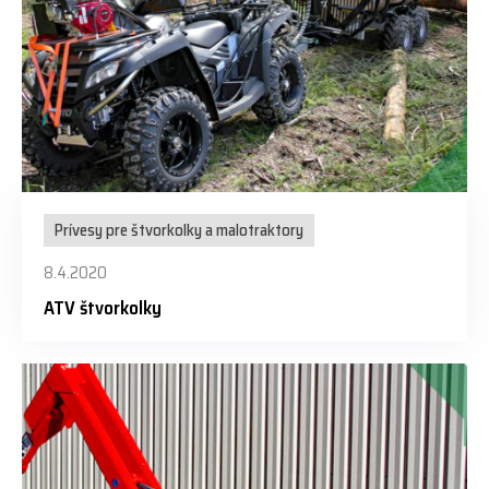
Prívesy pre štvorkolky a malotraktory
8.4.2020
ATV štvorkolky