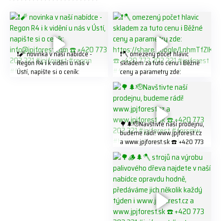
❗️🧨 novinka v naší nabídce -
❗️🪓 omezený počet hlavic
Regon R4 ℹ️ k vidění u nás v
skladem za tuto cenu ℹ️ Běžné
Ústí, napište si o ceník:
ceny a parametry zde:
info@jpjforest.com ☎️ +420
https://share.google/LnhmTfZl
773 202 321 #jpjforest #regon
K8W5t7i6o ☎️ +420 773 202
#firewood
321 #jpjforest #forsmw
#firewood #
🌳🌲🫡Navštivte naší prodejnu,
budeme rádi! www.jpjforest.cz
a www.jpjforest.sk ☎️ +420 773
202 321 #jpjforest #forsmw
#biojack #regon #vahvajussi