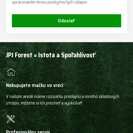
spracovaním mnou poskytnutých údajov
Odoslať
JPJ Forest = Istota a Spoľahlivosť
Nekupujete mačku vo vreci
V našom areáli máme rozsiahlu predajňu a mnoho skladových
strojov, môžete si ich prezrieť a vyskúšať!
Profesionálny servis