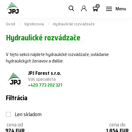
0
Menu
Úvod
Výrobcovia
Hydraulické rozvádzače
Hydraulické rozvádzače
V tejto sekcii nájdete hydraulické rozvádzače, ovládanie
hydraulických žeriavov a ďalšie.
JPJ Forest s.r.o.
Váš specialista
+420 773 202 321
Filtrácia
Len skladom
cena od
cena do
974 EUR
1 854 EUR