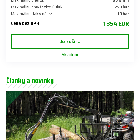
Maximálny prietok
80 l/min
Maximálny prevádzkový tlak
250 bar
Maximálny tlak v nádrži
10 bar
1 854 EUR
Cena bez DPH
Do košíka
Skladom
Články a novinky