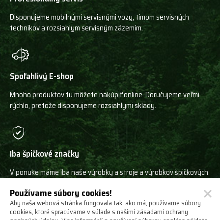
Disponujeme mobilnými servisnými vozy, tímom servisných
technikov a rozsiahlym servisným zázemím.
Spoľahlivý E-shop
Mnoho produktov tu môžete nakúpiť online. Doručujeme veľmi
rýchlo, pretože disponujeme rozsiahlymi sklady.
Iba špičkové značky
V ponuke máme iba naše výrobky a stroje a výrobkov špičkových
svetových výrobcov!
Používame súbory cookies!
Aby naša webová stránka fungovala tak, ako má, používame súbory
cookies, ktoré spracúvame v súlade s našimi zásadami ochrany