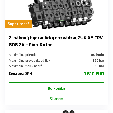
Super cena!
2-pákový hydraulický rozvádzač 2+4 XY CRV
808 2V – Finn-Rotor
Maximálny prietok
80 l/min
Maximálny prevádzkový tlak
​250 bar
Maximálny tlak v nádrži
​10 bar
1 610 EUR
Cena bez DPH
Do košíka
Skladom