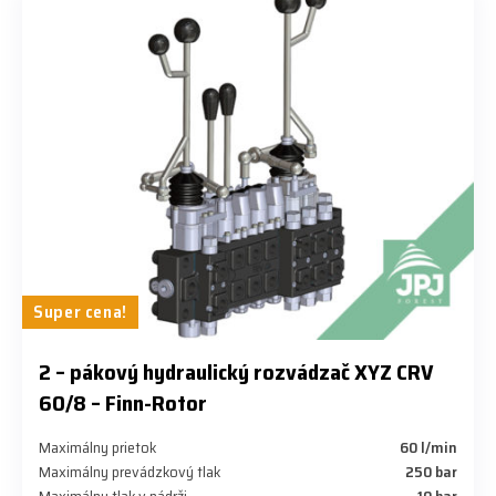
Super cena!
​2 – pákový hydraulický rozvádzač XYZ CRV
60/8 – Finn-Rotor
Maximálny prietok
60 l/min
Maximálny prevádzkový tlak
250 bar
Maximálny tlak v nádrži
10 bar