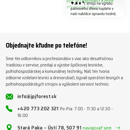
🌳🪵🌲🪓 strojů na výrobu
palivového dřeva najdete v
naší nabídce opravdu hodně,
předáváme jich několik každý
týden ℹ️ www.jpjforest.cz a
www.jpjforest.sk ☎️ +420 773
202 321 #jpjforest #zetor
#firewood #regon
Objednajte kľudne po telefóne!
#firewoodproduction
Sme tím odborníkov a profesionálov s viac ako desaťročnou
tradíciou v servise, predaji a výrobe špičkovej lesnícke,
poľnohospodárskej a komunálnej techniky. Náš tím tvoria
odborne vzdelaní lesníci a drevorubači, bývalí operátori lesných a
poľnohospodárskych strojov a vyškolení servisní technici.
info@jpjforest.sk
+420 773 202 321
Po-Pia: 7:00 - 11:30 a 12:30 -
16:00
Stará Paka – Ústí 78, 507 91
navigovať sem