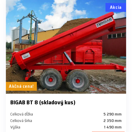
Akcia
Akčná cena!
BIGAB BT 8 (skladový kus)
Celková dĺžka
5 290 mm
Celková šírka
2 350 mm
Výška
1 490 mm