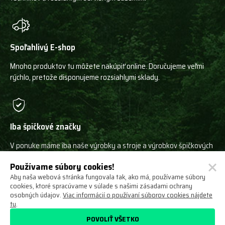
Spoľahlivý E-shop
Mnoho produktov tu môžete nakúpiť online. Doručujeme veľmi
rýchlo, pretože disponujeme rozsiahlymi sklady.
Iba špičkové značky
V ponuke máme iba naše výrobky a stroje a výrobkov špičkových
svetových výrobcov!
Používame súbory cookies!
Aby naša webová stránka fungovala tak, ako má, používame súbory
cookies, ktoré spracúvame v súlade s našimi zásadami ochrany
osobných údajov.
Viac informácií o používaní súborov cookies nájdete
tu
.
Ochrana osobných údajov
Obchodné podmienky
POVOLIŤ VŠETKO