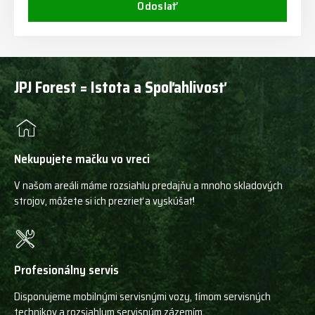
Odoslať
JPJ Forest = Istota a Spoľahlivosť
Nekupujete mačku vo vreci
V našom areáli máme rozsiahlu predajňu a mnoho skladových
strojov, môžete si ich prezrieť a vyskúšať!
Profesionálny servis
Disponujeme mobilnými servisnými vozy, tímom servisných
technikov a rozsiahlym servisným zázemím.