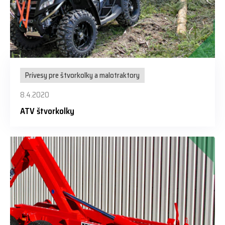
Prívesy pre štvorkolky a malotraktory
8.4.2020
ATV štvorkolky