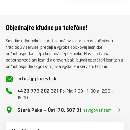
předáváme jich několik každý
týden ℹ️ www.jpjforest.cz a
www.jpjforest.sk ☎️ +420 773
202 321 #jpjforest #zetor
#firewood #regon
Objednajte kľudne po telefóne!
#firewoodproduction
Sme tím odborníkov a profesionálov s viac ako desaťročnou
tradíciou v servise, predaji a výrobe špičkovej lesnícke,
poľnohospodárskej a komunálnej techniky. Náš tím tvoria
odborne vzdelaní lesníci a drevorubači, bývalí operátori lesných a
poľnohospodárskych strojov a vyškolení servisní technici.
info@jpjforest.sk
+420 773 202 321
Po-Pia: 7:00 - 11:30 a 12:30 -
16:00
Stará Paka – Ústí 78, 507 91
navigovať sem