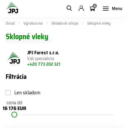
0
Menu
Úvod
Výrobcovia
Skladové stroje
Sklopné vleky
Sklopné vleky
JPJ Forest s.r.o.
Váš specialista
+420 773 202 321
Filtrácia
Len skladom
cena od
cena do
16 176 EUR
16 176 EUR