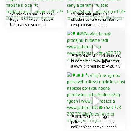
❗️🧨 novinka v naší nabídce -
❗️🪓 omezený počet hlavic
Regon R4 ℹ️ k vidění u nás v
skladem za tuto cenu ℹ️ Běžné
Ústí, napište si o ceník:
ceny a parametry zde:
info@jpjforest.com ☎️ +420
https://share.google/LnhmTfZl
773 202 321 #jpjforest #regon
K8W5t7i6o ☎️ +420 773 202
#firewood
321 #jpjforest #forsmw
#firewood #
🌳🌲🫡Navštivte naší prodejnu,
budeme rádi! www.jpjforest.cz
a www.jpjforest.sk ☎️ +420 773
202 321 #jpjforest #forsmw
#biojack #regon #vahvajussi
🌳🪵🌲🪓 strojů na výrobu
palivového dřeva najdete v
naší nabídce opravdu hodně,