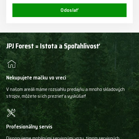
Odoslať
JPJ Forest = Istota a Spoľahlivosť
Nekupujete mačku vo vreci
V našom areáli máme rozsiahlu predajňu a mnoho skladových
strojov, môžete si ich prezrieť a vyskúšať!
Profesionálny servis
Disponujeme mobilnými servisnými vozy, tímom servisných