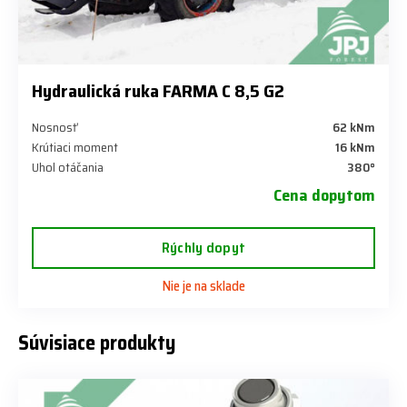
Hydraulická ruka FARMA C 8,5 G2
Nosnosť
62 kNm
Krútiaci moment
16 kNm
Uhol otáčania
380°
Cena dopytom
Rýchly dopyt
Nie je na sklade
Súvisiace produkty