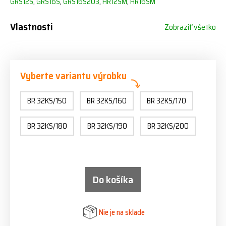
GRS12S
,
GRS16S
,
GRS16S203
,
HR12SM
,
HR16SM
Vlastnosti
Zobraziť všetko
Vyberte variantu výrobku
BR 32KS/150
BR 32KS/160
BR 32KS/170
BR 32KS/180
BR 32KS/190
BR 32KS/200
Do košíka
Nie je na sklade