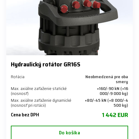
Hydraulický rotátor GR16S
Rotácia
Neobmedzená pre oba
smery
Max. axiálne zaťaženie statické
+160/-90 kN (+16
(nosnosť)
000/-9 000 kg)
Max. axiálne zaťaženie dynamické
+80/-45 kN (+8 000/-4
(nosnosť pri rotácii)
500 kg)
1 442 EUR
Cena bez DPH
Do košíka