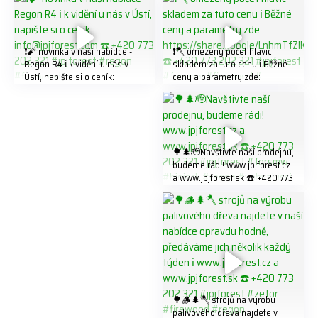
❗️🧨 novinka v naší nabídce -
❗️🪓 omezený počet hlavic
Regon R4 ℹ️ k vidění u nás v
skladem za tuto cenu ℹ️ Běžné
Ústí, napište si o ceník:
ceny a parametry zde:
info@jpjforest.com ☎️ +420
https://share.google/LnhmTfZl
773 202 321 #jpjforest #regon
K8W5t7i6o ☎️ +420 773 202
#firewood
321 #jpjforest #forsmw
#firewood #
🌳🌲🫡Navštivte naší prodejnu,
budeme rádi! www.jpjforest.cz
a www.jpjforest.sk ☎️ +420 773
202 321 #jpjforest #forsmw
#biojack #regon #vahvajussi
🌳🪵🌲🪓 strojů na výrobu
palivového dřeva najdete v