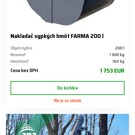
Nakladač sypkých hmôt FARMA 200 l
Objem lyžice
200 l
Nosnosť
1 000 kg
Hmotnosť
182 kg
1 753 EUR
Cena bez DPH
Do košíka
Nie je na sklade