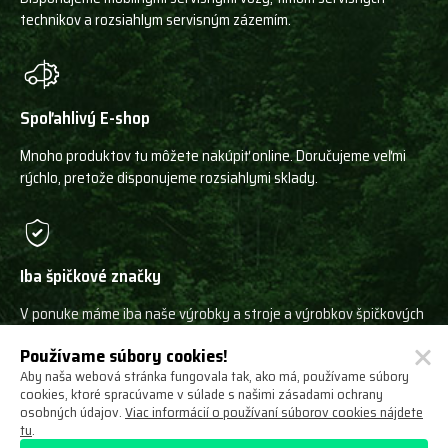
technikov a rozsiahlym servisným zázemím.
Spoľahlivý E-shop
Mnoho produktov tu môžete nakúpiť online. Doručujeme veľmi
rýchlo, pretože disponujeme rozsiahlymi sklady.
Iba špičkové značky
V ponuke máme iba naše výrobky a stroje a výrobkov špičkových
svetových výrobcov!
Používame súbory cookies!
Aby naša webová stránka fungovala tak, ako má, používame súbory
cookies, ktoré spracúvame v súlade s našimi zásadami ochrany
osobných údajov.
Viac informácií o používaní súborov cookies nájdete
tu
.