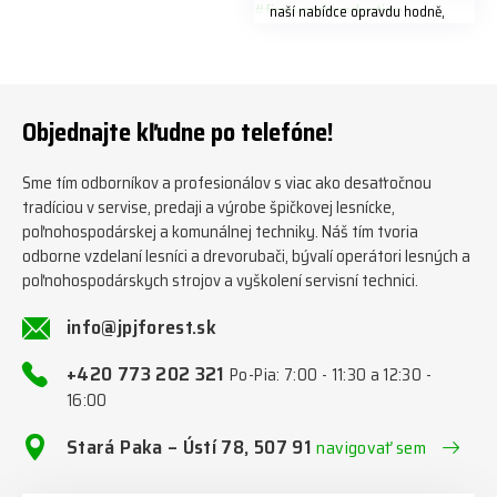
naší nabídce opravdu hodně,
předáváme jich několik každý
týden ℹ️ www.jpjforest.cz a
www.jpjforest.sk ☎️ +420 773
202 321 #jpjforest #zetor
#firewood #regon
Objednajte kľudne po telefóne!
#firewoodproduction
Sme tím odborníkov a profesionálov s viac ako desaťročnou
tradíciou v servise, predaji a výrobe špičkovej lesnícke,
poľnohospodárskej a komunálnej techniky. Náš tím tvoria
odborne vzdelaní lesníci a drevorubači, bývalí operátori lesných a
poľnohospodárskych strojov a vyškolení servisní technici.
info@jpjforest.sk
+420 773 202 321
Po-Pia: 7:00 - 11:30 a 12:30 -
16:00
Stará Paka – Ústí 78, 507 91
navigovať sem