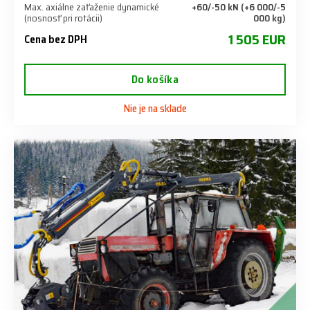
Max. axiálne zaťaženie dynamické
+60/-50 kN (+6 000/-5
(nosnosť pri rotácii)
000 kg)
1 505 EUR
Cena bez DPH
Do košíka
Nie je na sklade