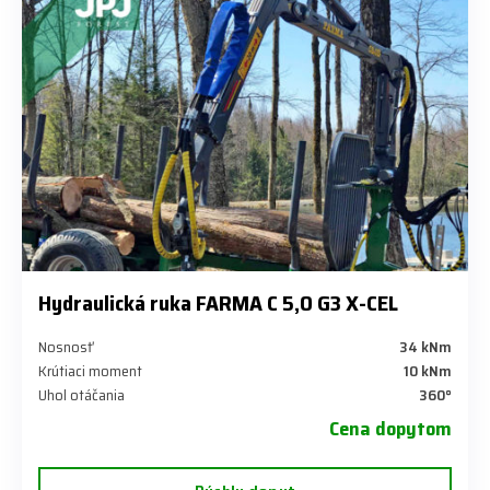
Hydraulická ruka FARMA C 5,0 G3 X-CEL
Nosnosť
34 kNm
Krútiaci moment
10 kNm
Uhol otáčania
360°
Cena dopytom