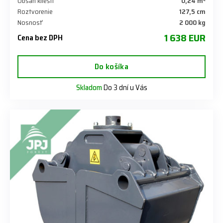
Obsah klieští
0,24 m²
Roztvorenie
127,5 cm
Nosnosť
2 000 kg
1 638 EUR
Cena bez DPH
Do košíka
Skladom
Do 3 dní u Vás