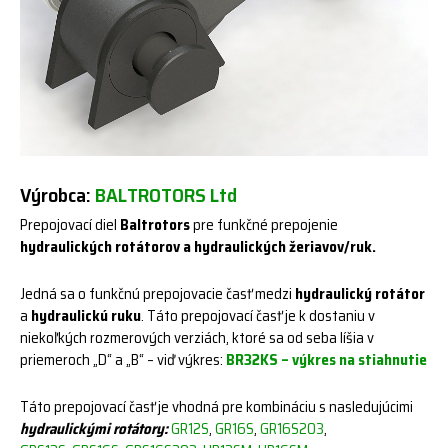
Výrobca:
BALTROTORS Ltd
Prepojovací diel
Baltrotors
pre funkčné prepojenie
hydraulických rotátorov a hydraulických žeriavov/ruk.
Jedná sa o funkčnú prepojovacie časť medzi
hydraulický rotátor
a
hydraulickú ruku
. Táto prepojovací časť je k dostaniu v
niekoľkých rozmerových verziách, ktoré sa od seba líšia v
priemeroch „D“ a „B“ – viď výkres:
BR32KS –
výkres na stiahnutie
Táto prepojovací časť je vhodná pre kombináciu s nasledujúcimi
hydraulickými rotátory:
GR12S
,
GR16S
,
GR16S203
,