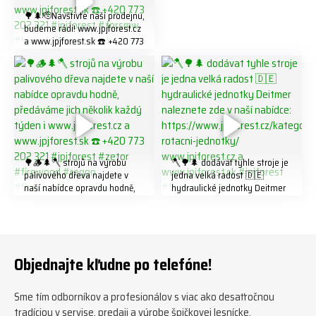
🌳🌲🫡Navštivte naší prodejnu,
budeme rádi! www.jpjforest.cz
a www.jpjforest.sk ☎️ +420 773
202 321 #jpjforest #forsmw
#biojack #regon #vahvajussi
🌳🪵🌲🪓 strojů na výrobu
🪓🌳🌲 dodávat tyhle stroje je
palivového dřeva najdete v
jedna velká radost 🇩🇪
naší nabídce opravdu hodně,
hydraulické jednotky Deitmer
předáváme jich několik každý
naleznete zde v naší nabídce:
týden ℹ️ www.jpjforest.cz a
https://www.jpjforest.cz/kateg
www.jpjforest.sk ☎️ +420 773
orie/multifunkcni-rotacni-
202 321 #jpjforest #zetor
jednotky/ www.jpjforest.cz a
#firewood #regon
www.jpjforest.sk #jpjforest
Objednajte kľudne po telefóne!
#firewoodproduction
#firewood #deitmer
Sme tím odborníkov a profesionálov s viac ako desaťročnou
tradíciou v servise, predaji a výrobe špičkovej lesnícke,