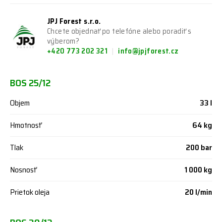
JPJ Forest s.r.o.
Chcete objednať po telefóne alebo poradiť s
výberom?
+420 773 202 321
info@jpjforest.cz
BOS 25/12
Objem
33 l
Hmotnosť
64 kg
Tlak
200 bar
Nosnosť
1 000 kg
Prietok oleja
20 l/min