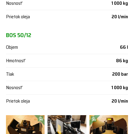
Nosnosť
1 000 kg
Prietok oleja
20 l/min
BOS 50/12
Objem
66 l
Hmotnosť
86 kg
Tlak
200 bar
Nosnosť
1 000 kg
Prietok oleja
20 l/min