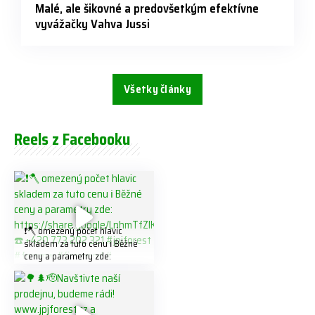
Malé, ale šikovné a predovšetkým efektívne
vyvážačky Vahva Jussi
Všetky články
Reels z Facebooku
❗️🪓 omezený počet hlavic
skladem za tuto cenu ℹ️ Běžné
ceny a parametry zde:
https://share.google/LnhmTfZl
K8W5t7i6o ☎️ +420 773 202
321 #jpjforest #forsmw
#firewood #