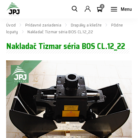
0
Menu
Úvod
Prídavné zariadenia
Drapáky a kliešte
Pôdne
lopaty
Nakladač Tizmar séria BOS CL.12_22
Nakladač Tizmar séria BOS CL.12_22