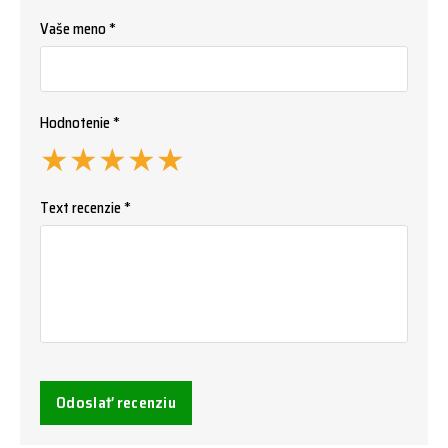
Vaše meno *
Hodnotenie *
★
★
★
★
★
Text recenzie *
Odoslať recenziu