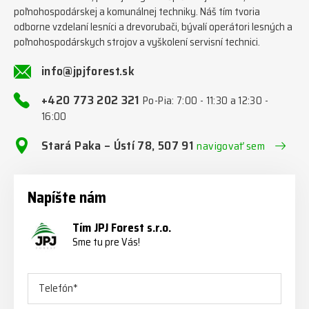
poľnohospodárskej a komunálnej techniky. Náš tím tvoria
odborne vzdelaní lesníci a drevorubači, bývalí operátori lesných a
poľnohospodárskych strojov a vyškolení servisní technici.
info@jpjforest.sk
+420 773 202 321
Po-Pia: 7:00 - 11:30 a 12:30 -
16:00
Stará Paka – Ústí 78, 507 91
navigovať sem
Napíšte nám
Tím JPJ Forest s.r.o.
Sme tu pre Vás!