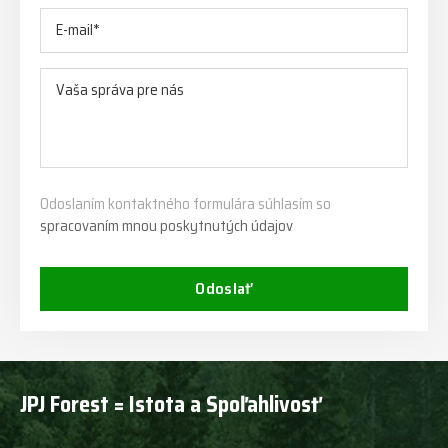
Odoslaním kontaktného formulára súhlasím so
spracovaním mnou poskytnutých údajov
Odoslať
JPJ Forest = Istota a Spoľahlivosť