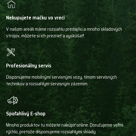
Nekupujete mačku vo vreci
V našom areáli máme rozsiahlu predajňu a mnoho skladových
strojov, môžete si ich prezrieť a vyskúšať!
Profesionálny servis
Disponujeme mobilnými servisnými vozy, tímom servisných
technikov a rozsiahlym servisným zázemím.
Spoľahlivý E-shop
Mnoho produktov tu môžete nakúpiť online. Doručujeme veľmi
rýchlo, pretože disponujeme rozsiahlymi sklady.