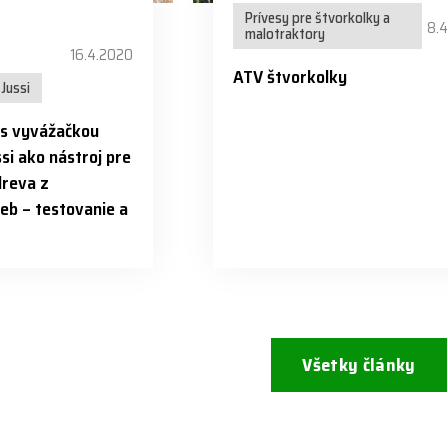
Prívesy pre štvorkolky a
8.
malotraktory
16.4.2020
ATV štvorkolky
Jussi
 s vyvážačkou
si ako nástroj pre
dreva z
eb – testovanie a
Všetky články