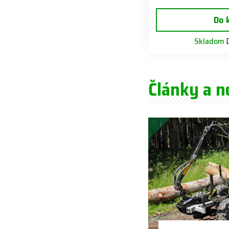
Do 
Skladom
D
Články a n