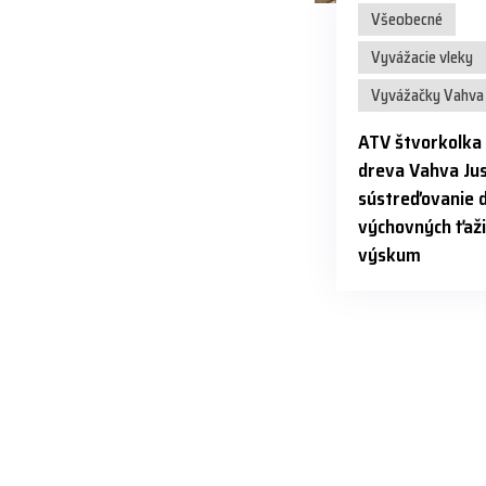
Všeobecné
Vyvážacie vleky
Vyvážačky Vahva 
ATV štvorkolka
dreva Vahva Jus
sústreďovanie 
výchovných ťaži
výskum