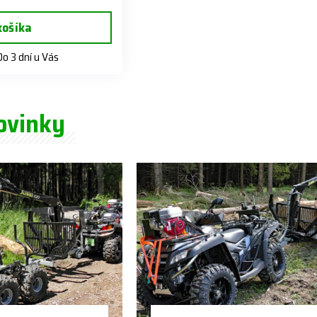
košíka
o 3 dní u Vás
ovinky