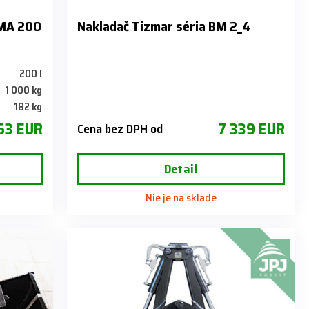
RMA 200
Nakladač Tizmar séria BM 2_4
200 l
1 000 kg
182 kg
753 EUR
7 339 EUR
Cena bez DPH od
Detail
Nie je na sklade