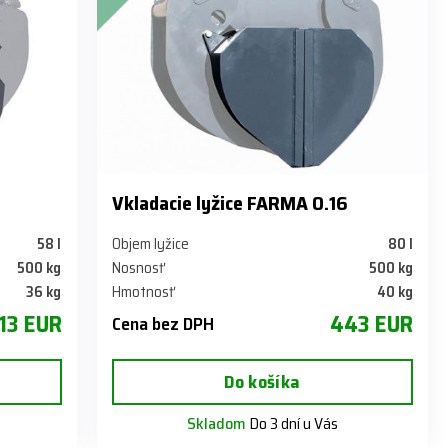
Vkladacie lyžice FARMA 0.16
58 l
Objem lyžice
80 l
500 kg
Nosnosť
500 kg
36 kg
Hmotnosť
40 kg
13 EUR
443 EUR
Cena bez DPH
Do košíka
Skladom
Do 3 dní u Vás