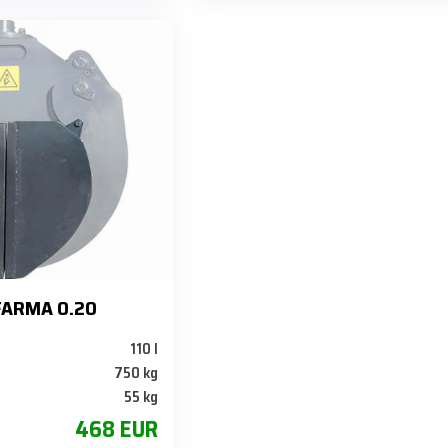
 FARMA 0.20
110 l
750 kg
55 kg
468 EUR