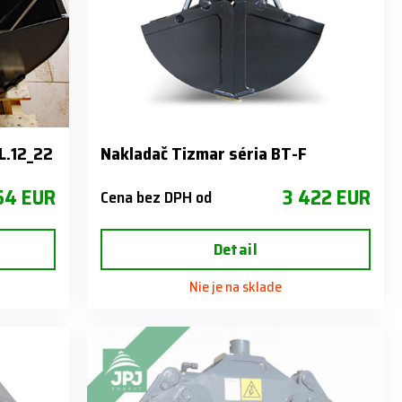
L.12_22
Nakladač Tizmar séria BT-F
54 EUR
3 422 EUR
Cena bez DPH od
Detail
Nie je na sklade