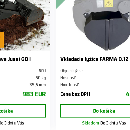
a
va Jussi 60 l
Vkladacie lyžice FARMA 0.12
60 l
Objem lyžice
60 kg
Nosnosť
39,5 mm
Hmotnosť
983 EUR
4
Cena bez DPH
košíka
Do košíka
o 3 dní u Vás
Skladom
Do 3 dní u Vás