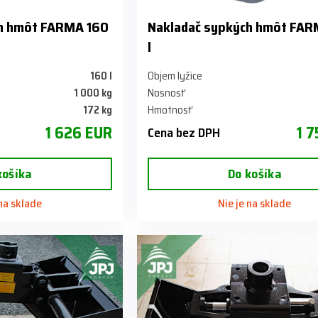
ch hmôt FARMA 160
Nakladač sypkých hmôt FA
l
160 l
Objem lyžice
1 000 kg
Nosnosť
172 kg
Hmotnosť
1 626 EUR
1 
Cena bez DPH
košíka
Do košíka
 na sklade
Nie je na sklade