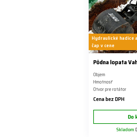
Hydraulické hadice 
čap v cene
Pôdna lopata Vah
Objem
Hmotnosť
Otvor pre rotátor
Cena bez DPH
Do 
Skladom
D