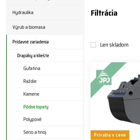
Filtrácia
Hydraulika
Výrub a biomasa
Prídavné zariadenia
Len skladom
Drapáky a kliešte
Guľatina
Raždie
Kamene
Pôdne lopaty
Polypové
Seno a hnoj
Príruba v cene