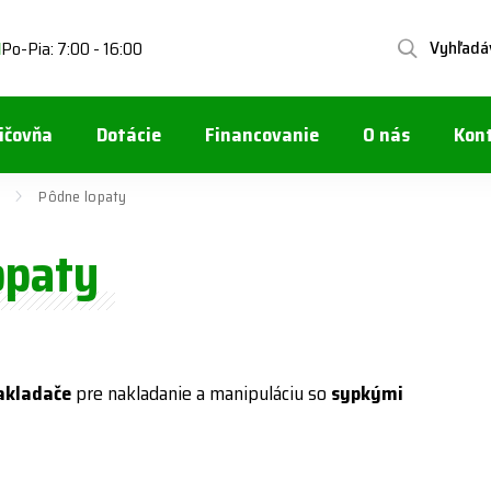
Vyhľadá
Po-Pia: 7:00 - 16:00
1
ičovňa
Dotácie
Financovanie
O nás
Kon
Pôdne lopaty
opaty
akladače
pre nakladanie a manipuláciu so
sypkými