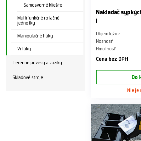
Samosvorné kliešte
Nakladač sypký
Multifunkčné rotačné
l
jednotky
Objem lyžice
Manipulačné háky
Nosnosť
Vrtáky
Hmotnosť
Cena bez DPH
Terénne prívesy a vozíky
Do 
Skladové stroje
Nie je