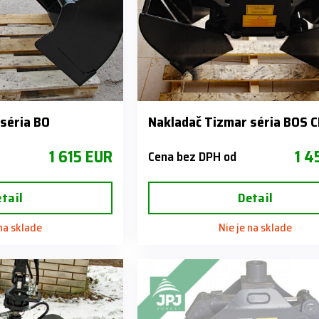
séria BO
Nakladač Tizmar séria BOS C
1 615 EUR
1 4
Cena bez DPH od
tail
Detail
 na sklade
Nie je na sklade