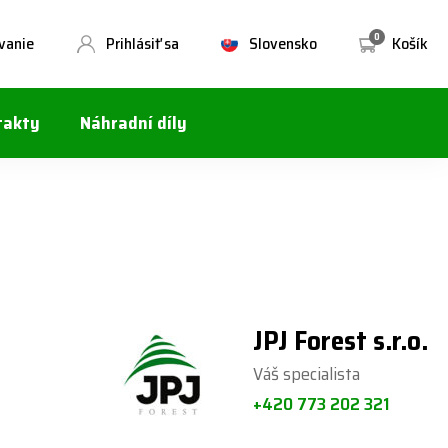
0
vanie
Prihlásiť sa
Slovensko
Košík
takty
Náhradní díly
JPJ Forest s.r.o.
Váš specialista
+420 773 202 321