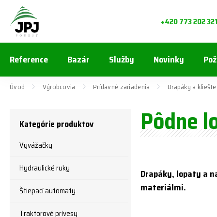
+420 773 202 32
Reference
Bazár
Služby
Novinky
Pož
Úvod
Výrobcovia
Prídavné zariadenia
Drapáky a kliešte
Pôdne l
Kategórie produktov
Vyvážačky
Hydraulické ruky
Drapáky, lopaty a n
materiálmi.
Štiepací automaty
Traktorové prívesy