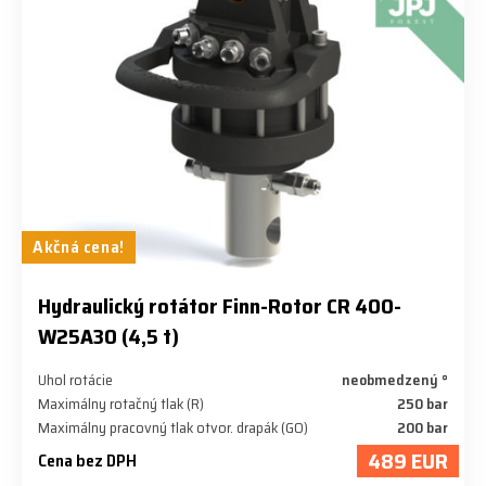
Akčná cena!
​Hydraulický rotátor Finn-Rotor CR 400-
W25A30 (4,5 t)
Uhol rotácie
neobmedzený °
Maximálny rotačný tlak (R)
250 bar
Maximálny pracovný tlak otvor. drapák (GO)
200 bar
489 EUR
Cena bez DPH