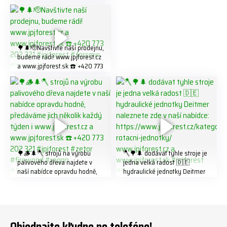
https://share.google/LnhmTfZl
K8W5t7i6o ☎️ +420 773 202
321 #jpjforest #forsmw
#firewood #
🌳🌲🫡Navštivte naší prodejnu,
budeme rádi! www.jpjforest.cz
a www.jpjforest.sk ☎️ +420 773
202 321 #jpjforest #forsmw
#biojack #regon #vahvajussi
🌳🪵🌲🪓 strojů na výrobu
🪓🌳🌲 dodávat tyhle stroje je
palivového dřeva najdete v
jedna velká radost 🇩🇪
naší nabídce opravdu hodně,
hydraulické jednotky Deitmer
předáváme jich několik každý
naleznete zde v naší nabídce:
týden ℹ️ www.jpjforest.cz a
https://www.jpjforest.cz/kateg
www.jpjforest.sk ☎️ +420 773
orie/multifunkcni-rotacni-
202 321 #jpjforest #zetor
jednotky/ www.jpjforest.cz a
#firewood #regon
www.jpjforest.sk #jpjforest
Objednajte kľudne po telefóne!
#firewoodproduction
#firewood #deitmer