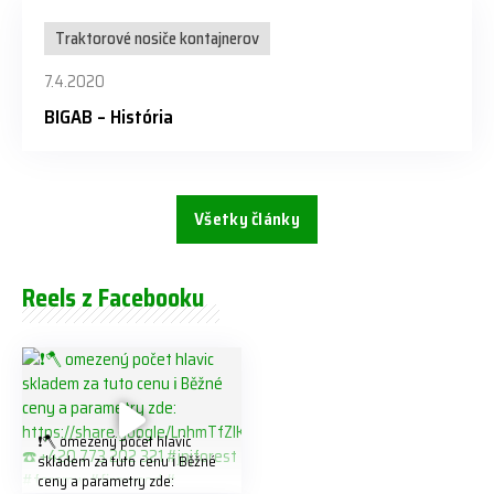
Traktorové nosiče kontajnerov
7.4.2020
BIGAB – História
Všetky články
Reels z Facebooku
❗️🪓 omezený počet hlavic
skladem za tuto cenu ℹ️ Běžné
ceny a parametry zde: