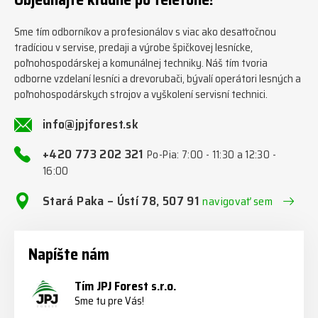
Sme tím odborníkov a profesionálov s viac ako desaťročnou
tradíciou v servise, predaji a výrobe špičkovej lesnícke,
poľnohospodárskej a komunálnej techniky. Náš tím tvoria
odborne vzdelaní lesníci a drevorubači, bývalí operátori lesných a
poľnohospodárskych strojov a vyškolení servisní technici.
info@jpjforest.sk
+420 773 202 321
Po-Pia: 7:00 - 11:30 a 12:30 -
16:00
Stará Paka – Ústí 78, 507 91
navigovať sem
Napíšte nám
Tím JPJ Forest s.r.o.
Sme tu pre Vás!