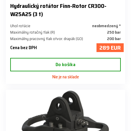
​Hydraulický rotátor Finn-Rotor CR300-
W25A25 (3 t)
Uhol rotácie
neobmedzený °
Maximálny rotačný tlak (R)
250 bar
Maximálny pracovný tlak otvor. drapák (GO)
200 bar
289 EUR
Cena bez DPH
Do košíka
Nie je na sklade