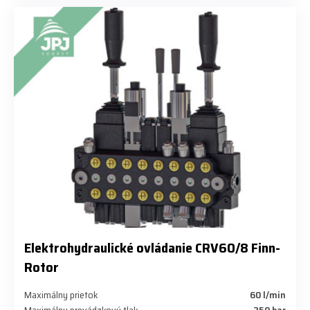
​Elektrohydraulické ovládanie CRV60/8 Finn-
Rotor
Maximálny prietok
​60 l/min
Maximálny prevádzkový tlak
​250 bar