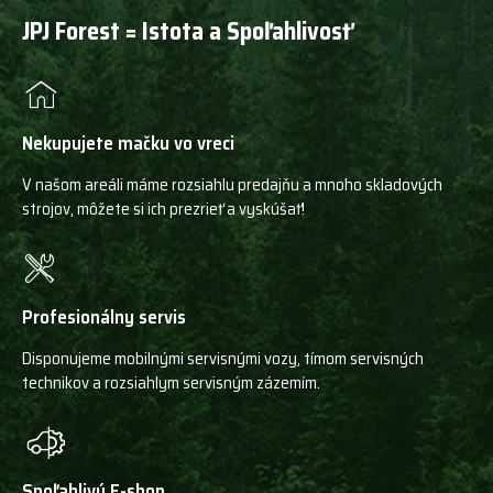
JPJ Forest = Istota a Spoľahlivosť
Nekupujete mačku vo vreci
V našom areáli máme rozsiahlu predajňu a mnoho skladových
strojov, môžete si ich prezrieť a vyskúšať!
Profesionálny servis
Disponujeme mobilnými servisnými vozy, tímom servisných
technikov a rozsiahlym servisným zázemím.
Spoľahlivý E-shop