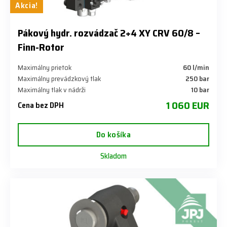
Akcia!
​Pákový hydr. rozvádzač 2+4 XY CRV 60/8 –
Finn-Rotor
Maximálny prietok
60 l/min
Maximálny prevádzkový tlak
250 bar
Maximálny tlak v nádrži
10 bar
1 060 EUR
Cena bez DPH
Do košíka
Skladom