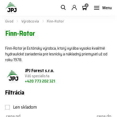
0
Menu
Úvod
Výrobcovia
Finn-Rotor
Finn-Rotor
Finn-Rotor je Estónsky výrobca, ktorý vyrába vysoko kvalitné
hydraulické zariadenia pre lesnícky a nákladný priemysel už od
roku 1978.
JPJ Forest s.r.o.
Váš specialista
+420 773 202 321
Filtrácia
Len skladom
cena od
cena do