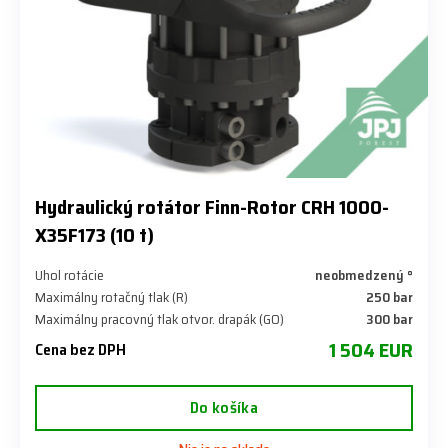
​Hydraulický rotátor Finn-Rotor ​CRH 1000-
X35F173 (10 t)
Uhol rotácie
neobmedzený °
Maximálny rotačný tlak (R)
250 bar
Maximálny pracovný tlak otvor. drapák (GO)
300 bar
1 504 EUR
Cena bez DPH
Do košíka