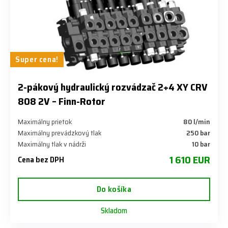
Super cena!
2-pákový hydraulický rozvádzač 2+4 XY CRV
808 2V – Finn-Rotor
Maximálny prietok
80 l/min
Maximálny prevádzkový tlak
​250 bar
Maximálny tlak v nádrži
​10 bar
1 610 EUR
Cena bez DPH
Do košíka
Skladom