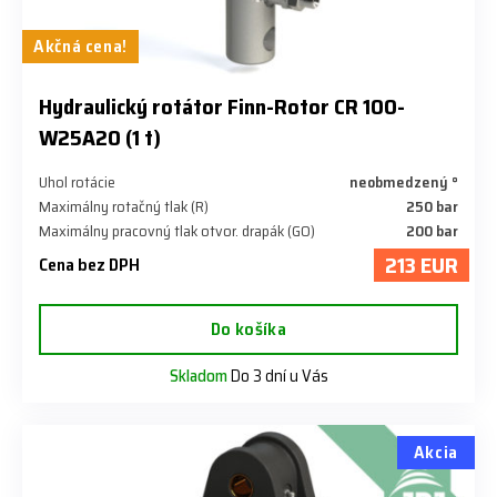
Akčná cena!
​Hydraulický rotátor Finn-Rotor CR 100-
W25A20 (1 t)
Uhol rotácie
neobmedzený °
Maximálny rotačný tlak (R)
250 bar
Maximálny pracovný tlak otvor. drapák (GO)
200 bar
213 EUR
Cena bez DPH
Do košíka
Skladom
Do 3 dní u Vás
Akcia