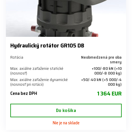
Hydraulický rotátor GR105 DB
Rotácia
Neobmedzená pre oba
smery
Max. axiálne zaťaženie statické
+100/-80 kN (+10
(nosnosť)
000/-8 000 kg)
Max. axiálne zaťaženie dynamické
+50/-40 kN (+5 000/-4
(nosnosť pri rotácii)
000 kg)
1 364 EUR
Cena bez DPH
Do košíka
Nie je na sklade