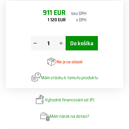
911 EUR
bez DPH
1 120 EUR
s DPH
Do košíka
Nie je na sklade
Mám otázku k tomuto produktu
Výhodné financování od JPJ
Mám nárok na dotaci?