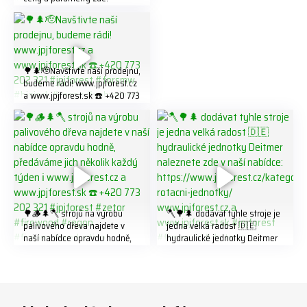
https://share.google/LnhmTfZl
K8W5t7i6o ☎️ +420 773 202
321 #jpjforest #forsmw
#firewood #
🌳🌲🫡Navštivte naší prodejnu,
budeme rádi! www.jpjforest.cz
a www.jpjforest.sk ☎️ +420 773
202 321 #jpjforest #forsmw
#biojack #regon #vahvajussi
🌳🪵🌲🪓 strojů na výrobu
🪓🌳🌲 dodávat tyhle stroje je
palivového dřeva najdete v
jedna velká radost 🇩🇪
naší nabídce opravdu hodně,
hydraulické jednotky Deitmer
předáváme jich několik každý
naleznete zde v naší nabídce:
týden ℹ️ www.jpjforest.cz a
https://www.jpjforest.cz/kateg
www.jpjforest.sk ☎️ +420 773
orie/multifunkcni-rotacni-
202 321 #jpjforest #zetor
jednotky/ www.jpjforest.cz a
#firewood #regon
www.jpjforest.sk #jpjforest