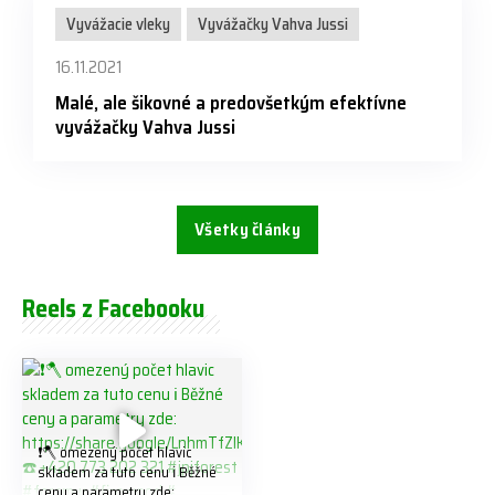
Vyvážacie vleky
Vyvážačky Vahva Jussi
16.11.2021
Malé, ale šikovné a predovšetkým efektívne
vyvážačky Vahva Jussi
Všetky články
Reels z Facebooku
❗️🪓 omezený počet hlavic
skladem za tuto cenu ℹ️ Běžné
ceny a parametry zde: