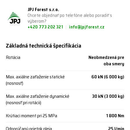
JPJ Forest s.r.o.
Chcete objednať po telefóne alebo poradiť s
výberom?
+420 773 202 321
info@jpjforest.cz
Základná technická špecifikácia
Rotácia
Neobmedzená pre
oba smery
Max. axiálne zaťaženie statické
60 kN (6 000 kg)
(nosnosť)
Max. axiálne zaťaženie dynamické
30 kN (3 000 kg)
(nosnosť pri rotácii)
Krútiaci moment pri 25 MPa
1 800 Nm
Odporúčaný prietok oleja
25 l/min