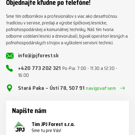
Objednajte kľudne po telefóne!
#firewoodproduction
#firewood #deitmer
Sme tím odborníkov a profesionálov s viac ako desaťročnou
tradíciou v servise, predaji a výrobe špičkovej lesnícke,
poľnohospodárskej a komunálnej techniky. Náš tím tvoria
odborne vzdelaní lesníci a drevorubači, bývalí operátori lesných a
poľnohospodárskych strojov a vyškolení servisní technici.
info@jpjforest.sk
+420 773 202 321
Po-Pia: 7:00 - 11:30 a 12:30 -
16:00
Stará Paka – Ústí 78, 507 91
navigovať sem
Napíšte nám
Tím JPJ Forest s.r.o.
Sme tu pre Vás!