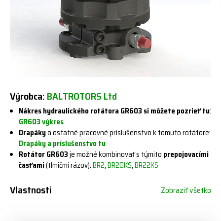
Výrobca:
BALTROTORS Ltd
Nákres hydraulického rotátora GR603 si môžete pozrieť tu
:
GR603 výkres
Drapáky
a ostatné pracovné príslušenstvo k tomuto rotátore:
Drapáky a príslušenstvo tu
Rotátor GR603
je možné kombinovať s týmito
prepojovacími
časťami
(tlmičmi rázov):
BR2
,
BR20KS
,
BR22KS
Vlastnosti
Zobraziť všetko