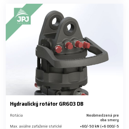
Hydraulický rotátor GR603 DB
Rotácia
Neobmedzená pre
oba smery
Max. axiálne zaťaženie statické
+60/-50 kN (+6 000/-5