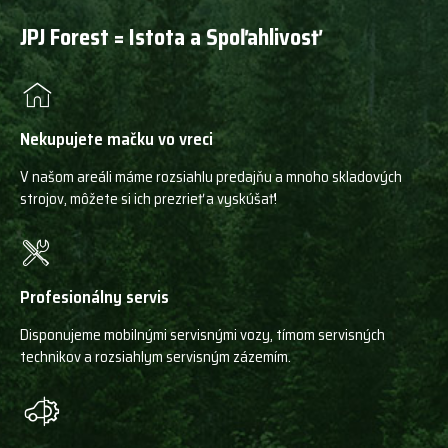
JPJ Forest = Istota a Spoľahlivosť
Nekupujete mačku vo vreci
V našom areáli máme rozsiahlu predajňu a mnoho skladových
strojov, môžete si ich prezrieť a vyskúšať!
Profesionálny servis
Disponujeme mobilnými servisnými vozy, tímom servisných
technikov a rozsiahlym servisným zázemím.