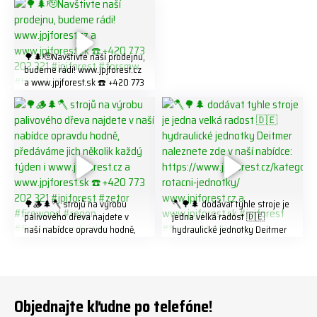
K8W5t7i6o ☎️ +420 773 202
321 #jpjforest #forsmw
#firewood #
🌳🌲🫡Navštivte naší prodejnu,
budeme rádi! www.jpjforest.cz
a www.jpjforest.sk ☎️ +420 773
202 321 #jpjforest #forsmw
#biojack #regon #vahvajussi
🌳🪵🌲🪓 strojů na výrobu
🪓🌳🌲 dodávat tyhle stroje je
palivového dřeva najdete v
jedna velká radost 🇩🇪
naší nabídce opravdu hodně,
hydraulické jednotky Deitmer
předáváme jich několik každý
naleznete zde v naší nabídce:
týden ℹ️ www.jpjforest.cz a
https://www.jpjforest.cz/kateg
www.jpjforest.sk ☎️ +420 773
orie/multifunkcni-rotacni-
202 321 #jpjforest #zetor
jednotky/ www.jpjforest.cz a
#firewood #regon
www.jpjforest.sk #jpjforest
Objednajte kľudne po telefóne!
#firewoodproduction
#firewood #deitmer