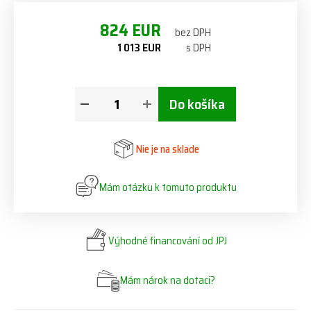
824 EUR
bez DPH
1 013 EUR
s DPH
Do košíka
Nie je na sklade
Mám otázku k tomuto produktu
Výhodné financování od JPJ
Mám nárok na dotaci?