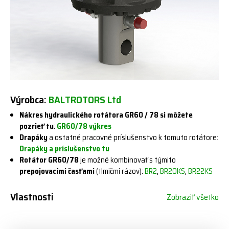
Výrobca:
BALTROTORS Ltd
Nákres hydraulického rotátora GR60 / 78 si môžete
pozrieť tu
:
GR60/78 výkres
Drapáky
a ostatné pracovné príslušenstvo k tomuto rotátore:
Drapáky a príslušenstvo tu
Rotátor GR60/78
je možné kombinovať s týmito
prepojovacími časťami
(tlmičmi rázov):
BR2
,
BR20KS
,
BR22KS
Vlastnosti
Zobraziť všetko