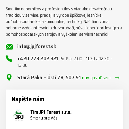
Sme tím odborníkov a profesionálov s viac ako desaťročnou
tradíciou v servise, predaji a výrobe špičkovej lesnícke,
poľnohospodárskej a komunálnej techniky. Náš tím tvoria
odborne vzdelaní lesníci a drevorubači, bývalí operátori lesných a
poľnohospodárskych strojov a vyškolení servisní technici.
info@jpjforest.sk
+420 773 202 321
Po-Pia: 7:00 - 11:30 a 12:30 -
16:00
Stará Paka – Ústí 78, 507 91
navigovať sem
Napíšte nám
Tím JPJ Forest s.r.o.
Sme tu pre Vás!