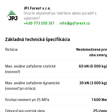
JPJ Forest s.r.o.
Chcete objednať po telefóne alebo poradiť s
výberom?
+420 773 202 321
info@jpjforest.cz
Základná technická špecifikácia
Rotácia
Neobmedzená pre
oba smery
Max. axiálne zaťaženie statické
60 kN (6 000 kg)
(nosnosť)
Max. axiálne zaťaženie dynamické
30 kN (3 000 kg)
(nosnosť pri rotácii)
Krútiaci moment pri 25 MPa
1 600 Nm
Odporúčaný prietok oleja
25 l/min