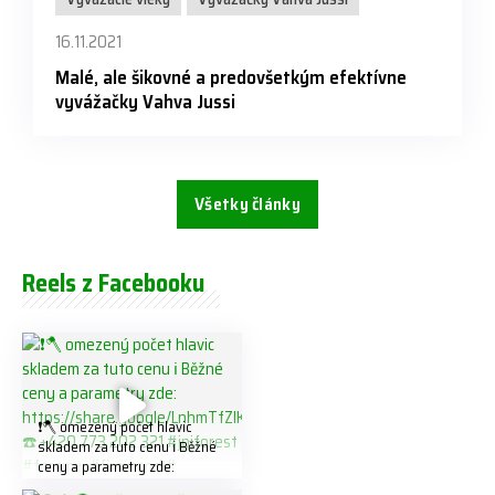
16.11.2021
Malé, ale šikovné a predovšetkým efektívne
vyvážačky Vahva Jussi
Všetky články
Reels z Facebooku
❗️🪓 omezený počet hlavic
skladem za tuto cenu ℹ️ Běžné
ceny a parametry zde:
https://share.google/LnhmTfZl