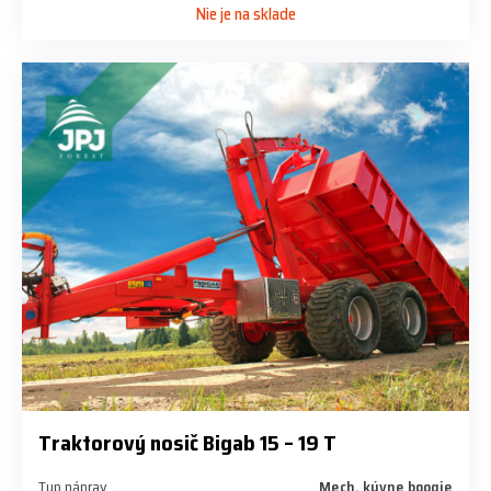
Nie je na sklade
Traktorový nosič Bigab 15 – 19 T
Typ náprav
Mech. kývne boogie