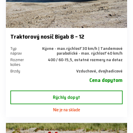
Traktorový nosič Bigab 8 – 12
Typ
Kývne - max.rýchlosť 30 km/h | Tandemové
náprav
parabolické - max. rýchlosť 40 km/h
Rozmer
400 / 60-15,5, ostatné rozmery na dotaz
kolies
Brzdy
Vzduchové, dvojhadicové
Cena dopytom
Rýchly dopyt
Nie je na sklade