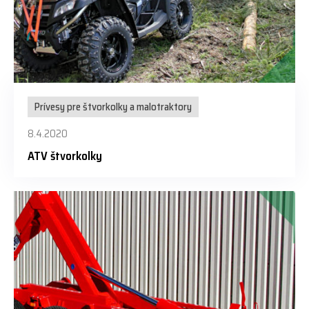
Prívesy pre štvorkolky a malotraktory
8.4.2020
ATV štvorkolky