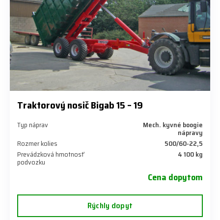
Traktorový nosič Bigab 15 – 19
Typ náprav
Mech. kyvné boogie
nápravy
Rozmer kolies
500/60-22,5
Prevádzková hmotnosť
4 100 kg
podvozku
Cena dopytom
Rýchly dopyt