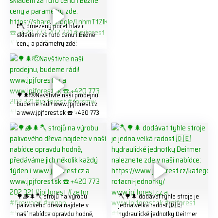
❗️🪓 omezený počet hlavic
skladem za tuto cenu ℹ️ Běžné
ceny a parametry zde:
https://share.google/LnhmTfZl
K8W5t7i6o ☎️ +420 773 202
321 #jpjforest #forsmw
#firewood #
🌳🌲🫡Navštivte naší prodejnu,
budeme rádi! www.jpjforest.cz
a www.jpjforest.sk ☎️ +420 773
202 321 #jpjforest #forsmw
#biojack #regon #vahvajussi
🌳🪵🌲🪓 strojů na výrobu
🪓🌳🌲 dodávat tyhle stroje je
palivového dřeva najdete v
jedna velká radost 🇩🇪
naší nabídce opravdu hodně,
hydraulické jednotky Deitmer