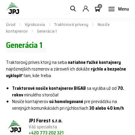
0
Menu
Úvod
Výrobcovia
Traktorové prívesy
Nosiče
kontajnerov
Generácia 1
Generácia 1
Traktorový príves ktorý na seba
natiahne
ťažké kontajnery
najrôznejších rozmerov a zároveň ich dokáže
rýchlo a bezpečne
vyklopiť
tam, kde treba.
Traktorové nosiče kontajnerov BIGAB
sa vyrába už od
70.
rokov
minulého storočia!
Nosiče kontajnerov
sú homologované
pre prevádzku na
verejných komunikáciách pri rýchlostiach
30 alebo 40 km/h
JPJ Forest s.r.o.
Váš specialista
+420 773 202 321