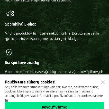
technikov a rozsiahlym servisným zázemím.
Spoľahlivý E-shop
Mnoho produktov tu môžete nakúpiť online. Doručujeme veľmi
rýchlo, pretože disponujeme rozsiahlymi sklady.
Iba špičkové značky
V ponuke máme iba naše výrobky a stroje a výrobkov špičkových
svetových výrobcov!
Používame súbory cookies!
Aby naša webová stránka fungovala tak, ako má, používame súbory
cookies, ktoré spracúvame v súlade s našimi zásadami ochrany
osobných údajov.
Viac informácií o používaní súborov cookies nájdete
tu
.
Ochrana osobných údajov
Obchodné podmienky
POVOLIŤ VŠETKO