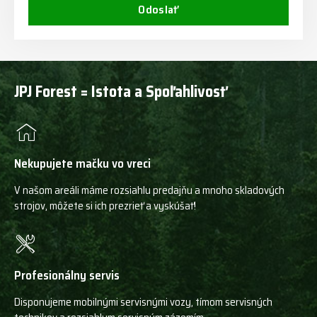
Odoslať
JPJ Forest = Istota a Spoľahlivosť
Nekupujete mačku vo vreci
V našom areáli máme rozsiahlu predajňu a mnoho skladových
strojov, môžete si ich prezrieť a vyskúšať!
Profesionálny servis
Disponujeme mobilnými servisnými vozy, tímom servisných