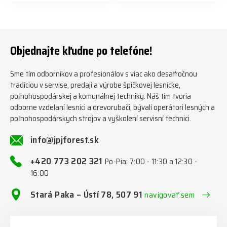
předáváme jich několik každý
naleznete zde v naší nabídce:
týden ℹ️ www.jpjforest.cz a
https://www.jpjforest.cz/kateg
www.jpjforest.sk ☎️ +420 773
orie/multifunkcni-rotacni-
202 321 #jpjforest #zetor
jednotky/ www.jpjforest.cz a
#firewood #regon
www.jpjforest.sk #jpjforest
Objednajte kľudne po telefóne!
#firewoodproduction
#firewood #deitmer
Sme tím odborníkov a profesionálov s viac ako desaťročnou
tradíciou v servise, predaji a výrobe špičkovej lesnícke,
poľnohospodárskej a komunálnej techniky. Náš tím tvoria
odborne vzdelaní lesníci a drevorubači, bývalí operátori lesných a
poľnohospodárskych strojov a vyškolení servisní technici.
info@jpjforest.sk
+420 773 202 321
Po-Pia: 7:00 - 11:30 a 12:30 -
16:00
Stará Paka – Ústí 78, 507 91
navigovať sem