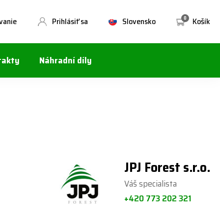
0
vanie
Prihlásiť sa
Slovensko
Košík
takty
Náhradní díly
JPJ Forest s.r.o.
Váš specialista
+420 773 202 321