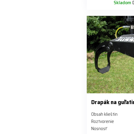
Skladom
D
Drapák na guľati
Obsah klieštin
Roztvorenie
Nosnosť