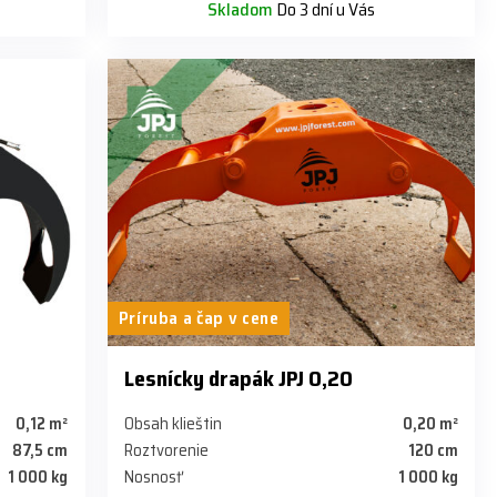
Skladom
Do 3 dní u Vás
Príruba a čap v cene
Lesnícky drapák JPJ 0,20
0,12 m²
Obsah klieštin
0,20 m²
87,5 cm
Roztvorenie
120 cm
1 000 kg
Nosnosť
1 000 kg