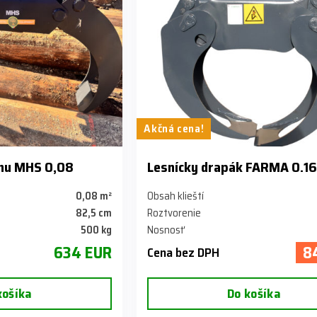
Akčná cena!
inu MHS 0,08
Lesnícky drapák FARMA 0.1
0,08 m²
Obsah klieští
82,5 cm
Roztvorenie
500 kg
Nosnosť
634 EUR
8
Cena bez DPH
košíka
Do košíka