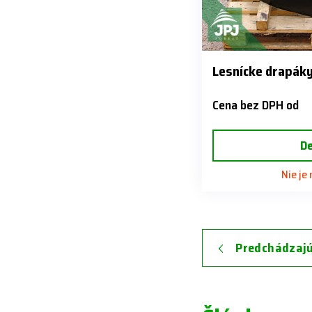
Lesnícke drapák
Cena bez DPH od
De
Nie je
Predchádzajú