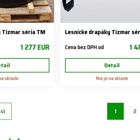
y Tizmar séria TM
Lesnícke drapáky Tizmar sér
1 277 EUR
1 4
Cena bez DPH od
tail
Detail
 na sklade
Nie je na sklade
ci
1
2