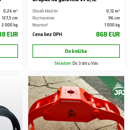
0,24 m²
Obsah klieštin
0,12 m²
127,5 cm
Roztvorenie
96 cm
2 000 kg
Nosnosť
1 000 kg
38 EUR
868 EUR
Cena bez DPH
Do košíka
Skladom
Do 3 dní u Vás