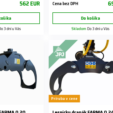
562 EUR
6
Cena bez DPH
košíka
Do košíka
o 3 dní u Vás
Skladom
Do 3 dní u Vás
Príruba v cene
 FARMA 0.20
Lesnícky drapák FARMA 0.2