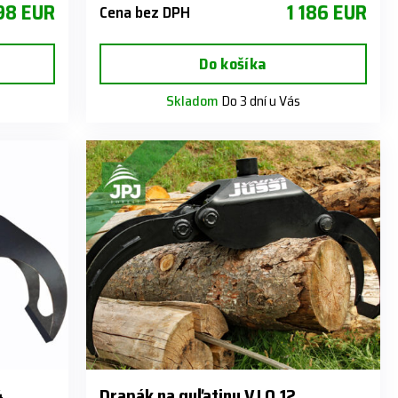
98 EUR
1 186 EUR
Cena bez DPH
Do košíka
Skladom
Do 3 dní u Vás
4
Drapák na guľatinu VJ 0,12