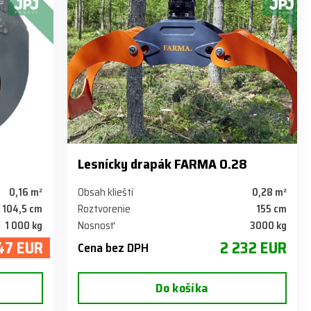
6
Lesnícky drapák FARMA 0.28
0,16 m²
Obsah klieští
0,28 m²
104,5 cm
Roztvorenie
155 cm
1 000 kg
Nosnosť
3000 kg
47 EUR
2 232 EUR
Cena bez DPH
Do košíka