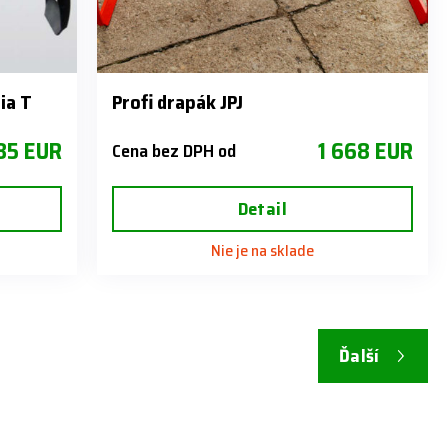
ia T
Profi drapák JPJ
85 EUR
1 668 EUR
Cena bez DPH od
Detail
Nie je na sklade
Ďalší