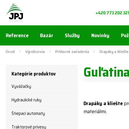
+420 773 202 32
Reference
Bazár
Služby
Novinky
Pož
Úvod
Výrobcovia
Prídavné zariadenia
Drapáky a kliešte
Guľatin
Kategórie produktov
Vyvážačky
Hydraulické ruky
Drapáky a kliešte
pr
materiálmi.
Štiepací automaty
Traktorové prívesy