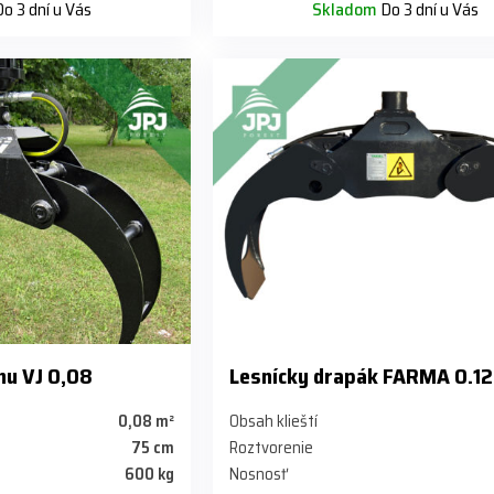
o 3 dní u Vás
Skladom
Do 3 dní u Vás
nu VJ 0,08
Lesnícky drapák FARMA 0.12
0,08 m²
Obsah klieští
75 cm
Roztvorenie
600 kg
Nosnosť