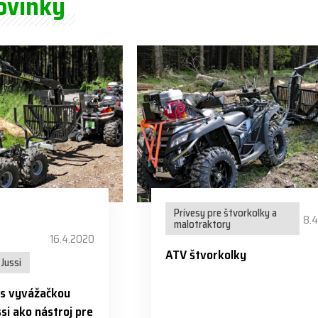
ovinky
Prívesy pre štvorkolky a
8.
malotraktory
16.4.2020
ATV štvorkolky
Jussi
 s vyvážačkou
si ako nástroj pre