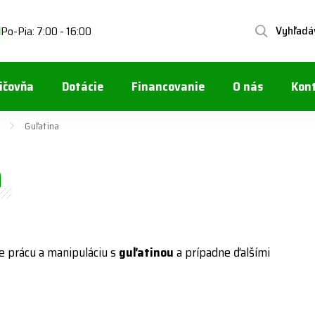
Vyhľadá
Po-Pia: 7:00 - 16:00
1
ičovňa
Dotácie
Financovanie
O nás
Kon
Guľatina
a
e prácu a manipuláciu s
guľatinou
a prípadne ďalšími