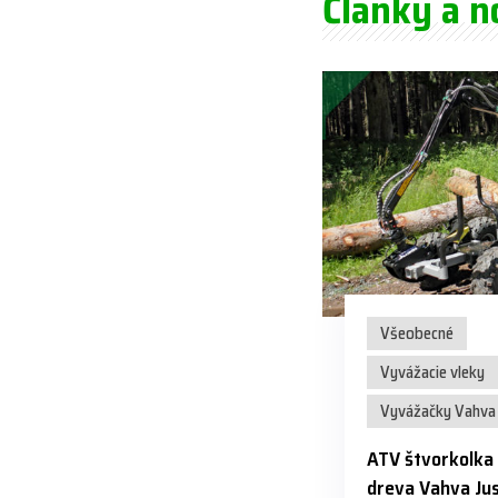
Články a n
Všeobecné
Vyvážacie vleky
Vyvážačky Vahva 
ATV štvorkolka
dreva Vahva Jus