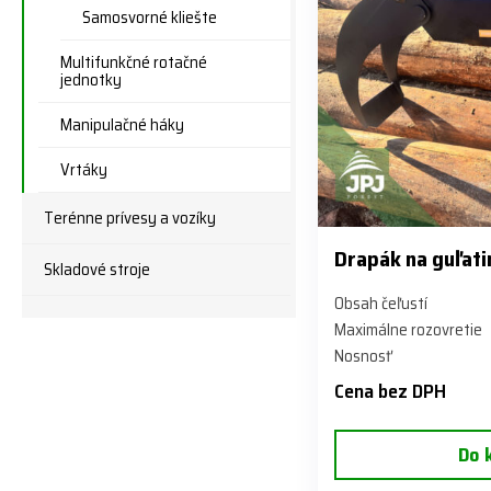
Samosvorné kliešte
Multifunkčné rotačné
jednotky
Manipulačné háky
Vrtáky
Terénne prívesy a vozíky
Drapák na guľat
Skladové stroje
Obsah čeľustí
Maximálne rozovretie
Nosnosť
Cena bez DPH
Do 