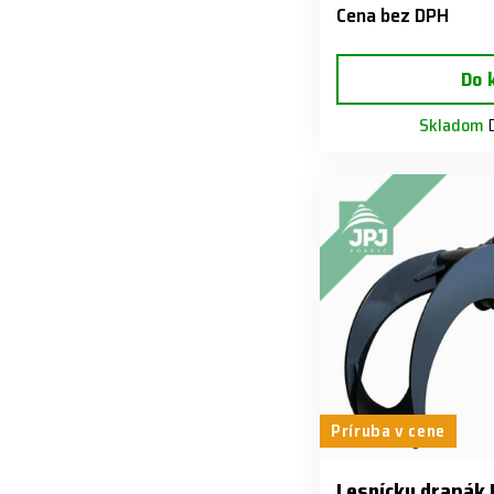
Cena bez DPH
Do 
Skladom
D
Príruba v cene
Lesnícky drapák