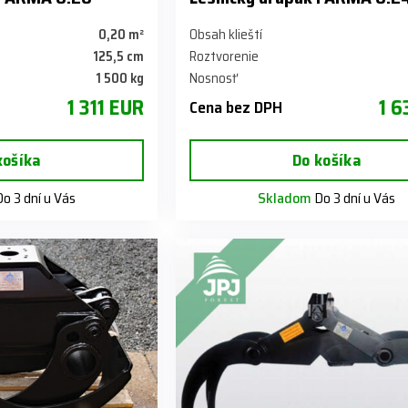
0,20 m²
Obsah klieští
125,5 cm
Roztvorenie
1 500 kg
Nosnosť
1 311 EUR
1 6
Cena bez DPH
košíka
Do košíka
o 3 dní u Vás
Skladom
Do 3 dní u Vás