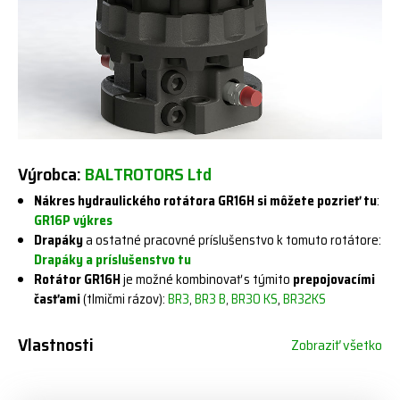
Výrobca:
BALTROTORS Ltd
Nákres hydraulického rotátora GR16H si môžete pozrieť tu
:
GR16P výkres
Drapáky
a ostatné pracovné príslušenstvo k tomuto rotátore:
Drapáky a príslušenstvo tu
Rotátor GR16H
je možné kombinovať s týmito
prepojovacími
časťami
(tlmičmi rázov):
BR3
BR3 B
BR30 KS
,
BR32KS
,
,
Vlastnosti
Zobraziť všetko