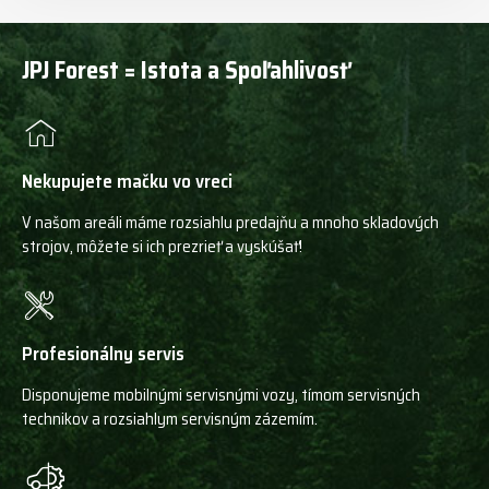
JPJ Forest = Istota a Spoľahlivosť
Nekupujete mačku vo vreci
V našom areáli máme rozsiahlu predajňu a mnoho skladových
strojov, môžete si ich prezrieť a vyskúšať!
Profesionálny servis
Disponujeme mobilnými servisnými vozy, tímom servisných
technikov a rozsiahlym servisným zázemím.