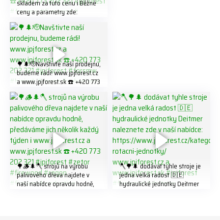
skladem za tuto cenu ℹ️ Běžné
ceny a parametry zde:
https://share.google/LnhmTfZl
K8W5t7i6o ☎️ +420 773 202
321 #jpjforest #forsmw
#firewood #
🌳🌲🫡Navštivte naší prodejnu,
budeme rádi! www.jpjforest.cz
a www.jpjforest.sk ☎️ +420 773
202 321 #jpjforest #forsmw
#biojack #regon #vahvajussi
🌳🪵🌲🪓 strojů na výrobu
🪓🌳🌲 dodávat tyhle stroje je
palivového dřeva najdete v
jedna velká radost 🇩🇪
naší nabídce opravdu hodně,
hydraulické jednotky Deitmer
předáváme jich několik každý
naleznete zde v naší nabídce:
týden ℹ️ www.jpjforest.cz a
https://www.jpjforest.cz/kateg
www.jpjforest.sk ☎️ +420 773
orie/multifunkcni-rotacni-
202 321 #jpjforest #zetor
jednotky/ www.jpjforest.cz a