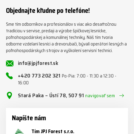
#firewood #regon
www.jpjforest.sk #jpjforest
Objednajte kľudne po telefóne!
#firewoodproduction
#firewood #deitmer
Sme tím odborníkov a profesionálov s viac ako desaťročnou
tradíciou v servise, predaji a výrobe špičkovej lesnícke,
poľnohospodárskej a komunálnej techniky. Náš tím tvoria
odborne vzdelaní lesníci a drevorubači, bývalí operátori lesných a
poľnohospodárskych strojov a vyškolení servisní technici.
info@jpjforest.sk
+420 773 202 321
Po-Pia: 7:00 - 11:30 a 12:30 -
16:00
Stará Paka – Ústí 78, 507 91
navigovať sem
Napíšte nám
Tím JPJ Forest s.r.o.