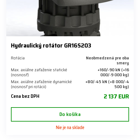
Hydraulický rotátor GR16S203
Rotácia
Neobmedzená pre oba
smery
Max. axiálne zaťaženie statické
+160/-90 kN (+16
(nosnosť)
000/-9 000 kg)
Max. axiálne zaťaženie dynamické
+80/-45 kN (+8 000/-4
(nosnosť pri rotácii)
500 kg)
2 137 EUR
Cena bez DPH
Do košíka
Nie je na sklade