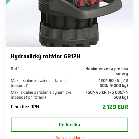
Hydraulický rotátor GR12H
Rotácia
Neobmedzená pre oba
smery
Max. axiálne zaťaženie statické
+120/-90 kN (+12
(nosnosť)
000/-9 000 kg)
Max. axiálne zaťaženie dynamické
+60/-45 kN (+6 000/-4
(nosnosť pri rotácii)
500 kg)
2 129 EUR
Cena bez DPH
Do košíka
Nie je na sklade