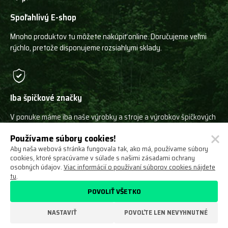
Spoľahlivý E-shop
Mnoho produktov tu môžete nakúpiť online. Doručujeme veľmi
rýchlo, pretože disponujeme rozsiahlymi sklady.
Iba špičkové značky
V ponuke máme iba naše výrobky a stroje a výrobkov špičkových
svetových výrobcov!
Používame súbory cookies!
Aby naša webová stránka fungovala tak, ako má, používame súbory
cookies, ktoré spracúvame v súlade s našimi zásadami ochrany
osobných údajov.
Viac informácií o používaní súborov cookies nájdete
tu
.
Ochrana osobných údajov
Obchodné podmienky
POVOLIŤ VŠETKO
Odstúpenie od zmluvy
O nás
Nastavení cookies
NASTAVIŤ
POVOĽTE LEN NEVYHNUTNÉ
VYROBILO