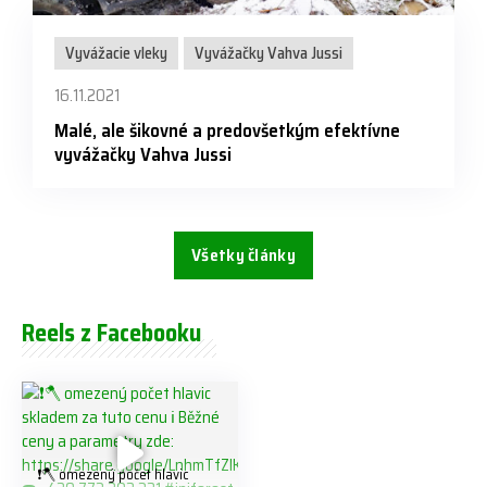
Vyvážacie vleky
Vyvážačky Vahva Jussi
16.11.2021
Malé, ale šikovné a predovšetkým efektívne
vyvážačky Vahva Jussi
Všetky články
Reels z Facebooku
❗️🪓 omezený počet hlavic