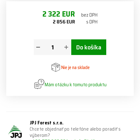
2 322 EUR
bez DPH
2 856 EUR
s DPH
Do košíka
Nie je na sklade
Mám otázku k tomuto produktu
JPJ Forest s.r.o.
Chcete objednať po telefóne alebo poradiť s
výberom?