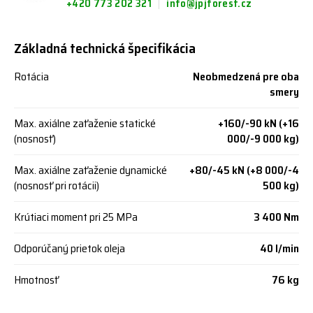
+420 773 202 321
info@jpjforest.cz
Základná technická špecifikácia
Rotácia
Neobmedzená pre oba
smery
Max. axiálne zaťaženie statické
+160/-90 kN (+16
(nosnosť)
000/-9 000 kg)
Max. axiálne zaťaženie dynamické
+80/-45 kN (+8 000/-4
(nosnosť pri rotácii)
500 kg)
Krútiaci moment pri 25 MPa
3 400 Nm
Odporúčaný prietok oleja
40 l/min
Hmotnosť
76 kg