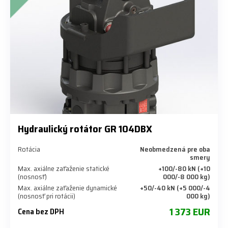
Hydraulický rotátor GR 104DBX
Rotácia
Neobmedzená pre oba
smery
Max. axiálne zaťaženie statické
+100/-80 kN (+10
(nosnosť)
000/-8 000 kg)
Max. axiálne zaťaženie dynamické
+50/-40 kN (+5 000/-4
(nosnosť pri rotácii)
000 kg)
1 373 EUR
Cena bez DPH