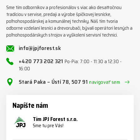
Sme tím odborníkov a profesionálov s viac ako desaťročnou
tradíciou v servise, predaji a výrobe špičkovej lesnícke,
poľnohospodárskej a komunálnej techniky. Náš tím tvoria
odborne vzdelaní lesníci a drevorubači, bývalí operátori lesných a
poľnohospodárskych strojov a vyškolení servisní technici.
info@jpjforest.sk
+420 773 202 321
Po-Pia: 7:00 - 11:30 a 12:30 -
16:00
Stará Paka – Ústí 78, 507 91
navigovať sem
Napíšte nám
Tím JPJ Forest s.r.o.
Sme tu pre Vás!