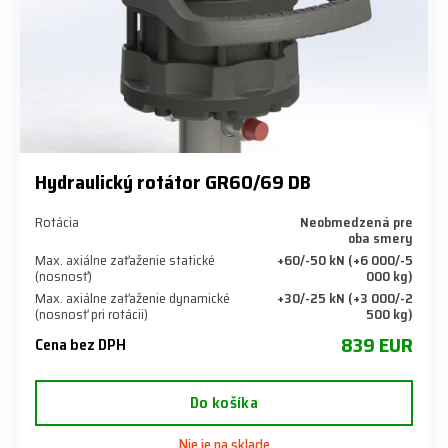
Hydraulický rotátor GR60/69 DB
Rotácia
Neobmedzená pre
oba smery
Max. axiálne zaťaženie statické
+60/-50 kN (+6 000/-5
(nosnosť)
000 kg)
Max. axiálne zaťaženie dynamické
+30/-25 kN (+3 000/-2
(nosnosť pri rotácii)
500 kg)
839 EUR
Cena bez DPH
Do košíka
Nie je na sklade