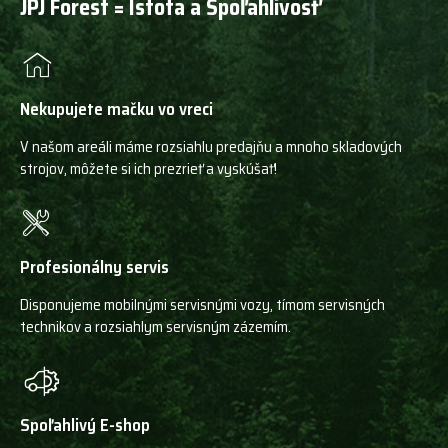
JPJ Forest = Istota a Spoľahlivosť
Nekupujete mačku vo vreci
V našom areáli máme rozsiahlu predajňu a mnoho skladových
strojov, môžete si ich prezrieť a vyskúšať!
Profesionálny servis
Disponujeme mobilnými servisnými vozy, tímom servisných
technikov a rozsiahlym servisným zázemím.
Spoľahlivý E-shop