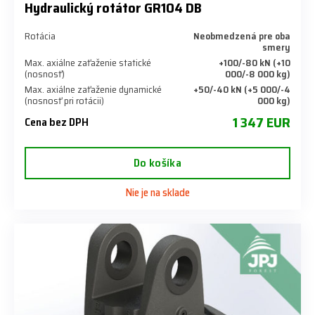
Hydraulický rotátor GR104 DB
Rotácia
Neobmedzená pre oba
smery
Max. axiálne zaťaženie statické
+100/-80 kN (+10
(nosnosť)
000/-8 000 kg)
Max. axiálne zaťaženie dynamické
+50/-40 kN (+5 000/-4
(nosnosť pri rotácii)
000 kg)
1 347 EUR
Cena bez DPH
Do košíka
Nie je na sklade