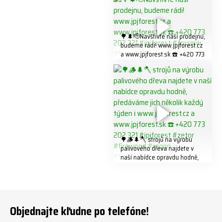
773 202 321 #jpjforest #regon
K8W5t7i6o ☎️ +420 773 202
#firewood
321 #jpjforest #forsmw
#firewood #
🌳🌲🫡Navštivte naší prodejnu,
budeme rádi! www.jpjforest.cz
a www.jpjforest.sk ☎️ +420 773
202 321 #jpjforest #forsmw
#biojack #regon #vahvajussi
🌳🪵🌲🪓 strojů na výrobu
palivového dřeva najdete v
naší nabídce opravdu hodně,
předáváme jich několik každý
týden ℹ️ www.jpjforest.cz a
www.jpjforest.sk ☎️ +420 773
202 321 #jpjforest #zetor
#firewood #regon
Objednajte kľudne po telefóne!
#firewoodproduction