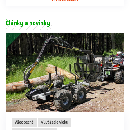
Články a novinky
Všeobecné
Vyvážacie vleky