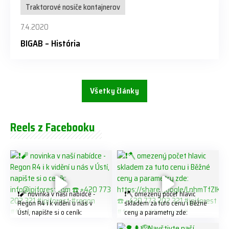
Traktorové nosiče kontajnerov
7.4.2020
BIGAB – História
Všetky články
Reels z Facebooku
❗️🧨 novinka v naší nabídce -
❗️🪓 omezený počet hlavic
Regon R4 ℹ️ k vidění u nás v
skladem za tuto cenu ℹ️ Běžné
Ústí, napište si o ceník:
ceny a parametry zde:
info@jpjforest.com ☎️ +420
https://share.google/LnhmTfZl