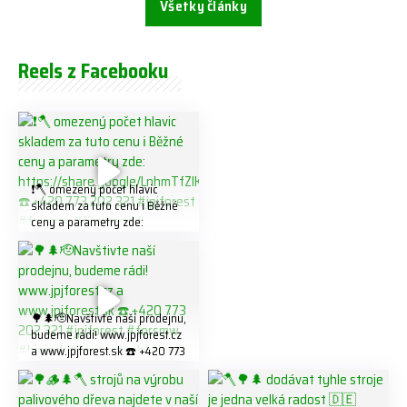
Všetky články
Reels z Facebooku
❗️🪓 omezený počet hlavic
skladem za tuto cenu ℹ️ Běžné
ceny a parametry zde:
https://share.google/LnhmTfZl
K8W5t7i6o ☎️ +420 773 202
321 #jpjforest #forsmw
#firewood #
🌳🌲🫡Navštivte naší prodejnu,
budeme rádi! www.jpjforest.cz
a www.jpjforest.sk ☎️ +420 773
202 321 #jpjforest #forsmw
#biojack #regon #vahvajussi