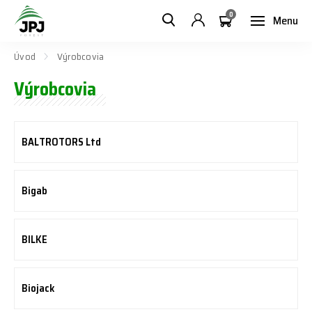
0
Menu
Úvod
Výrobcovia
Výrobcovia
BALTROTORS Ltd
Bigab
BILKE
Biojack