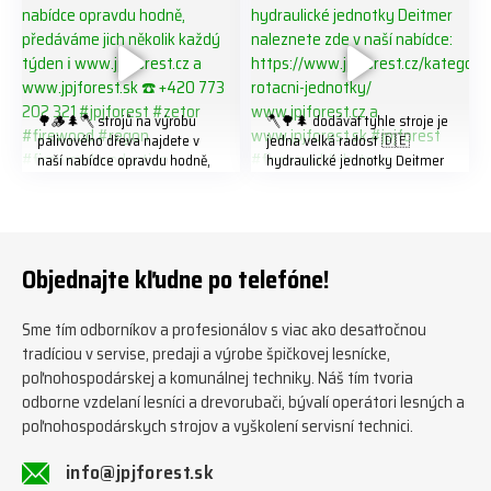
🌳🪵🌲🪓 strojů na výrobu
🪓🌳🌲 dodávat tyhle stroje je
palivového dřeva najdete v
jedna velká radost 🇩🇪
naší nabídce opravdu hodně,
hydraulické jednotky Deitmer
předáváme jich několik každý
naleznete zde v naší nabídce:
týden ℹ️ www.jpjforest.cz a
https://www.jpjforest.cz/kateg
www.jpjforest.sk ☎️ +420 773
orie/multifunkcni-rotacni-
202 321 #jpjforest #zetor
jednotky/ www.jpjforest.cz a
#firewood #regon
www.jpjforest.sk #jpjforest
Objednajte kľudne po telefóne!
#firewoodproduction
#firewood #deitmer
Sme tím odborníkov a profesionálov s viac ako desaťročnou
tradíciou v servise, predaji a výrobe špičkovej lesnícke,
poľnohospodárskej a komunálnej techniky. Náš tím tvoria
odborne vzdelaní lesníci a drevorubači, bývalí operátori lesných a
poľnohospodárskych strojov a vyškolení servisní technici.
info@jpjforest.sk