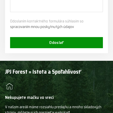
Odoslaním kontaktného formulára súhlasím so
spracovaním mnou poskytnutých údajov
Odoslať
JPJ Forest = Istota a Spoľahlivosť
Nekupujete mačku vo vreci
V našom areáli máme rozsiahlu predajňu a mnoho skladových
strojov, môžete si ich prezrieť a vyskúšať!