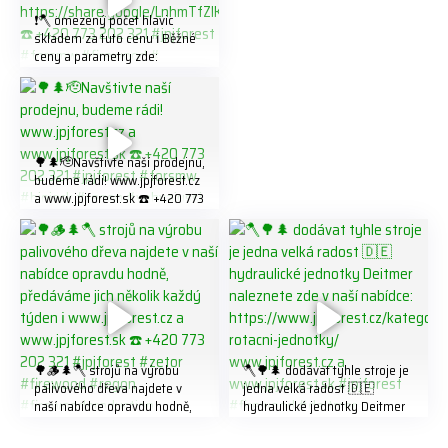
❗️🪓 omezený počet hlavic
skladem za tuto cenu ℹ️ Běžné
ceny a parametry zde:
https://share.google/LnhmTfZl
K8W5t7i6o ☎️ +420 773 202
321 #jpjforest #forsmw
#firewood #
🌳🌲🫡Navštivte naší prodejnu,
budeme rádi! www.jpjforest.cz
a www.jpjforest.sk ☎️ +420 773
202 321 #jpjforest #forsmw
#biojack #regon #vahvajussi
🌳🪵🌲🪓 strojů na výrobu
🪓🌳🌲 dodávat tyhle stroje je
palivového dřeva najdete v
jedna velká radost 🇩🇪
naší nabídce opravdu hodně,
hydraulické jednotky Deitmer
předáváme jich několik každý
naleznete zde v naší nabídce:
týden ℹ️ www.jpjforest.cz a
https://www.jpjforest.cz/kateg