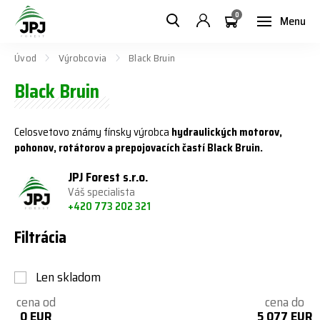
0
Menu
Úvod
Výrobcovia
Black Bruin
Black Bruin
Celosvetovo známy fínsky výrobca
hydraulických motorov,
pohonov, rotátorov a prepojovacích častí Black Bruin.
JPJ Forest s.r.o.
Váš specialista
+420 773 202 321
Filtrácia
Len skladom
cena od
cena do
0 EUR
5 077 EUR