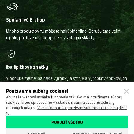
Spoľahlivý E-shop
Mnoho produktov tu môžete nakúpiť online. Doručujeme veľmi
rýchlo, pretože disponujeme rozsiahlymi sklady.
Iba špičkové značky
V ponuke máme iba naše výrobky a stroje a výrobkov špičkových
svetových výrobcov!
Používame súbory cookies!
Aby naša webová stránka fungovala tak, ako má, používame súbory
cookies, ktoré spracúvame v súlade s našimi zásadami ochrany
osobných údajov.
Viac informácií o používaní súborov cookies nájdete
tu
.
Ochrana osobných údajov
Obchodné podmienky
POVOLIŤ VŠETKO
Odstúpenie od zmluvy
O nás
Nastavení cookies