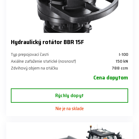
Hydraulický rotátor BBR 15F
Typ prepojovací časti
I-100
Axiálne zaťaženie statické (nosnosť)
150 kN
Zdvihový objem na otáčku
788 ccm
Cena dopytom
Rýchly dopyt
Nie je na sklade