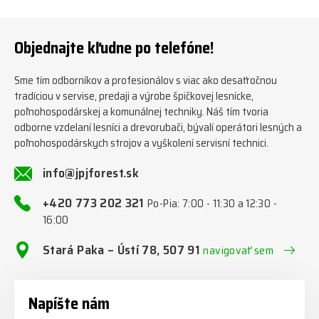
www.jpjforest.sk ☎️ +420 773
orie/multifunkcni-rotacni-
202 321 #jpjforest #zetor
jednotky/ www.jpjforest.cz a
#firewood #regon
www.jpjforest.sk #jpjforest
Objednajte kľudne po telefóne!
#firewoodproduction
#firewood #deitmer
Sme tím odborníkov a profesionálov s viac ako desaťročnou
tradíciou v servise, predaji a výrobe špičkovej lesnícke,
poľnohospodárskej a komunálnej techniky. Náš tím tvoria
odborne vzdelaní lesníci a drevorubači, bývalí operátori lesných a
poľnohospodárskych strojov a vyškolení servisní technici.
info@jpjforest.sk
+420 773 202 321
Po-Pia: 7:00 - 11:30 a 12:30 -
16:00
Stará Paka – Ústí 78, 507 91
navigovať sem
Napíšte nám