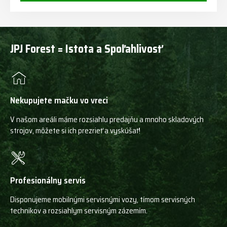
JPJ Forest = Istota a Spoľahlivosť
Nekupujete mačku vo vreci
V našom areáli máme rozsiahlu predajňu a mnoho skladových
strojov, môžete si ich prezrieť a vyskúšať!
Profesionálny servis
Disponujeme mobilnými servisnými vozy, tímom servisných
technikov a rozsiahlym servisným zázemím.